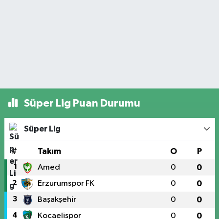
Süper Lig Puan Durumu
Süper Lig
#
Takım
O
P
1
Amed
0
0
2
Erzurumspor FK
0
0
3
Başakşehir
0
0
4
Kocaelispor
0
0