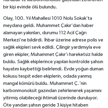
bir kişi evinde ölü bulundu.
GENEL
Olay, 100. Yıl Mahallesi 1010 Nolu Sokak'ta
GÜNDEM
meydana geldi. Muhammet Çakır'dan haber
alamayan yakınları, durumu 112 Acil Çağrı
Güvenlik
Merkezi'ne bildirdi. İhbar üzerine adrese polis ve
sağlık ekipleri sevk edildi. Çilingir yardımıyla eve
HABERDE İNSAN
giren ekipler, Muhammet Çakır'ı hareketsiz halde
İNSAN
buldu. Sağlık ekiplerince yapılan kontrolde şahsın
hayatını kaybettiği belirlendi. Evde yoğun duman
İş Dünyası
kokusu tespit eden ekiplerin, odada yanmış
mangal kömürü buldu. Muhammet Ç.'nin
Jandarma
karbonmonoksit gazından zehirlenerek yaşamını
Kadın
yitirmiş olabileceği ihtimali üzerinde duruluyor.
Öte yandan şahsın geride 3 kişiye hitaben