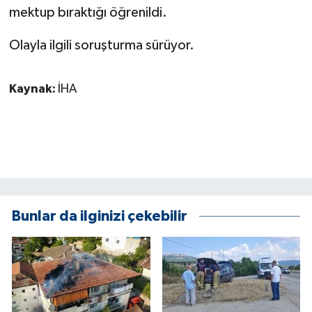
KÜLTÜR SANAT
mektup bıraktığı öğrenildi.
MAGAZİN
Olayla ilgili soruşturma sürüyor.
Otomobil
Kaynak:
İHA
POLİTİKA
Sağlık
SİYASET
Bunlar da ilginizi çekebilir
SPOR HABERLERİ
TEKNOLOJİ
Turizm