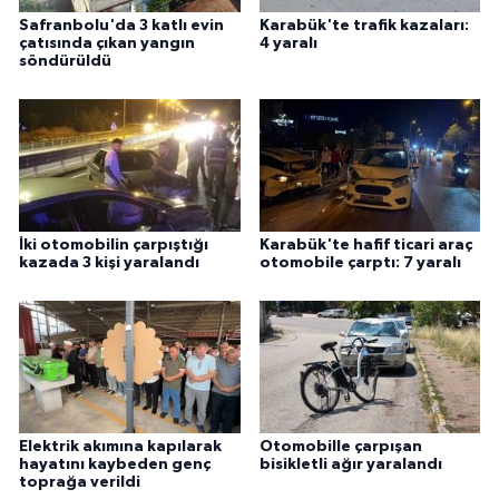
ÜLKE GÜNDEMİ
Safranbolu'da 3 katlı evin
Karabük'te trafik kazaları:
çatısında çıkan yangın
4 yaralı
söndürüldü
YAŞAM
YEREL
Yerel Haberler
İki otomobilin çarpıştığı
Karabük'te hafif ticari araç
kazada 3 kişi yaralandı
otomobile çarptı: 7 yaralı
Elektrik akımına kapılarak
Otomobille çarpışan
hayatını kaybeden genç
bisikletli ağır yaralandı
toprağa verildi