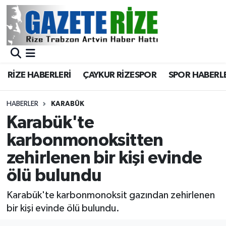
BÖLGEMİZ
Merkez Nöbetçi Eczaneler
SPOR
Merkez Hava Durumu
RİZE HABERLERİ
ÇAYKUR RİZESPOR
SPOR HABERL
Asayiş
Merkez Trafik Yoğunluk Haritası
HABERLER
KARABÜK
Rize Jandarma Komutanlığı
Süper Lig Puan Durumu ve Fikstür
Karabük'te
karbonmonoksitten
Bilim Teknoloji
Tüm Manşetler
zehirlenen bir kişi evinde
Bölge
Son Dakika Haberleri
ölü bulundu
Advertising news
Haber Arşivi
Karabük'te karbonmonoksit gazından zehirlenen
bir kişi evinde ölü bulundu.
Canlı Maç