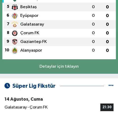
5
Beşiktaş
0
0
6
Eyüpspor
0
0
7
Galatasaray
0
0
8
Çorum FK
0
0
9
Gaziantep FK
0
0
10
Alanyaspor
0
0
Detaylar için tıklayın
Süper Lig Fikstür
14 Ağustos, Cuma
Galatasaray - Çorum FK
21:30