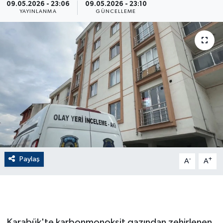
09.05.2026 - 23:06
09.05.2026 - 23:10
YAYINLANMA
GÜNCELLEME
ÇEVRE
Dış Haberler
Dünya
EĞİTİM
EKONOMİ
English News
Paylaş
-
+
A
A
Finans
Flaş Haber
Gayrimenkul
Karabük'te karbonmonoksit gazından zehirlenen