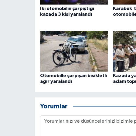
ÜLKE GÜNDEMİ
İki otomobilin çarpıştığı
Karabük'te
kazada 3 kişi yaralandı
otomobile 
YAŞAM
YEREL
Yerel Haberler
Otomobille çarpışan bisikletli
Kazada yaş
ağır yaralandı
adam topr
Yorumlar