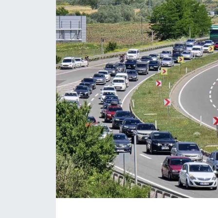
ÇEVRE
Dış Haberler
Dünya
EĞİTİM
EKONOMİ
English News
Finans
Flaş Haber
Gayrimenkul