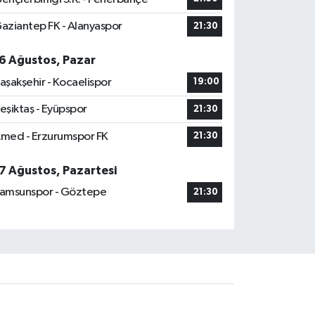
aziantep FK - Alanyaspor
21:30
6 Ağustos, Pazar
aşakşehir - Kocaelispor
19:00
eşiktaş - Eyüpspor
21:30
med - Erzurumspor FK
21:30
7 Ağustos, Pazartesi
amsunspor - Göztepe
21:30