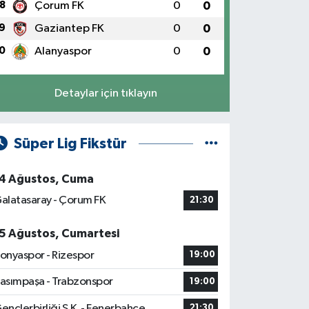
8
Çorum FK
0
0
9
Gaziantep FK
0
0
0
Alanyaspor
0
0
Detaylar için tıklayın
Süper Lig Fikstür
4 Ağustos, Cuma
alatasaray - Çorum FK
21:30
5 Ağustos, Cumartesi
onyaspor - Rizespor
19:00
asımpaşa - Trabzonspor
19:00
ençlerbirliği S.K. - Fenerbahçe
21:30