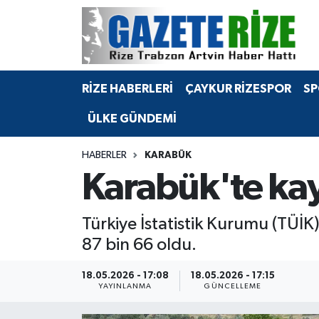
BÖLGEMİZ
Merkez Nöbetçi Eczaneler
RİZE HABERLERİ
ÇAYKUR RİZESPOR
SP
SPOR
Merkez Hava Durumu
ÜLKE GÜNDEMİ
Asayiş
Merkez Trafik Yoğunluk Haritası
HABERLER
KARABÜK
Rize Jandarma Komutanlığı
Süper Lig Puan Durumu ve Fikstür
Karabük'te kayı
Bilim Teknoloji
Tüm Manşetler
Türkiye İstatistik Kurumu (TÜİK) 
Bölge
Son Dakika Haberleri
87 bin 66 oldu.
Advertising news
Haber Arşivi
18.05.2026 - 17:08
18.05.2026 - 17:15
YAYINLANMA
GÜNCELLEME
Canlı Maç