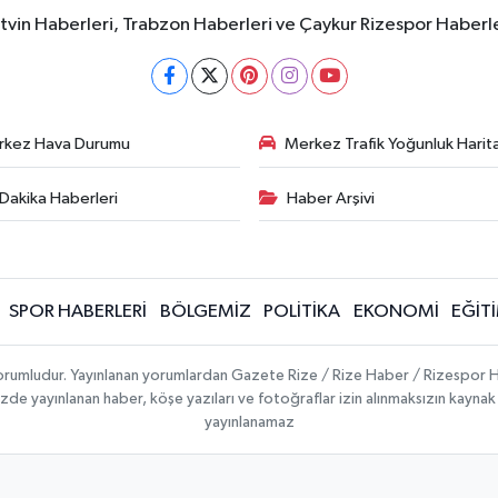
rtvin Haberleri, Trabzon Haberleri ve Çaykur Rizespor Haberl
rkez Hava Durumu
Merkez Trafik Yoğunluk Harita
Dakika Haberleri
Haber Arşivi
SPOR HABERLERİ
BÖLGEMİZ
POLİTİKA
EKONOMİ
EĞİT
 sorumludur. Yayınlanan yorumlardan Gazete Rize / Rize Haber / Rizespor H
temizde yayınlanan haber, köşe yazıları ve fotoğraflar izin alınmaksızın kayn
yayınlanamaz