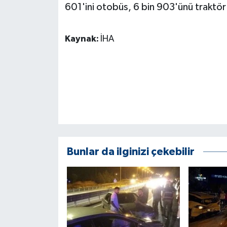
KÜLTÜR SANAT
601'ini otobüs, 6 bin 903'ünü traktör 
MAGAZİN
Kaynak:
İHA
Otomobil
POLİTİKA
Sağlık
SİYASET
Bunlar da ilginizi çekebilir
SPOR HABERLERİ
TEKNOLOJİ
Turizm