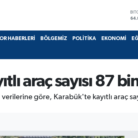
BIT
64.
DO
47,
EU
OR HABERLERİ
BÖLGEMİZ
POLİTİKA
EKONOMİ
EĞ
55,
STE
64,
GRA
66
BİS
tlı araç sayısı 87 bi
13.
verilerine göre, Karabük'te kayıtlı araç sayı