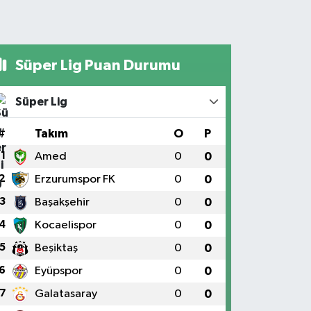
Süper Lig Puan Durumu
Süper Lig
#
Takım
O
P
1
Amed
0
0
2
Erzurumspor FK
0
0
3
Başakşehir
0
0
4
Kocaelispor
0
0
5
Beşiktaş
0
0
6
Eyüpspor
0
0
7
Galatasaray
0
0