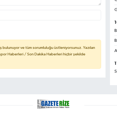
G
1
B
B
ş bulunuyor ve tüm sorumluluğu üstleniyorsunuz. Yazılan
A
or Haberleri / Son Dakika Haberleri hiçbir şekilde
1
S