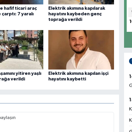
 hafif ticari araç
Elektrik akımına kapılarak
çarptı: 7 yaralı
hayatını kaybeden genç
toprağa verildi
1
amını yitiren yaşlı
Elektrik akımına kapılan işçi
1
ağa verildi
hayatını kaybetti
G
1
K
K
G