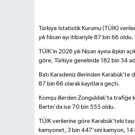
GENEL
Türkiye İstatistik Kurumu (TÜİK) verile
GÜNDEM
yılı Nisan ayı itibariyle 87 bin 66 oldu.
Güvenlik
TÜİK'in 2026 yılı Nisan ayına ilişkin açı
HABERDE İNSAN
göre, Türkiye genelinde 182 bin 34 ade
Batı Karadeniz illerinden Karabük'te dö
İNSAN
87 bin 66 olarak kayıtlara geçti.
İş Dünyası
Komşu illerden Zonguldak'ta trafiğe ka
Jandarma
Bartın'da ise 70 bin 555 oldu.
TÜİK verilerine göre Karabük'teki taşı
Kadın
kamyonet, 3 bin 447'sini kamyon, 14 b