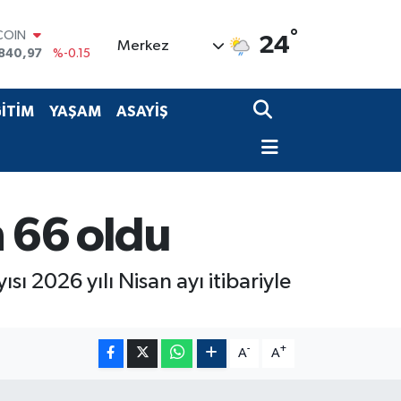
COIN
°
24
Merkez
840,97
%-0.15
LAR
7436
%0.18
RO
İTİM
YAŞAM
ASAYİŞ
2510
%0.32
RLİN
4811
%0.38
M ALTIN
60.55
%0
T100
n 66 oldu
779
%-14
sı 2026 yılı Nisan ayı itibariyle
-
+
A
A