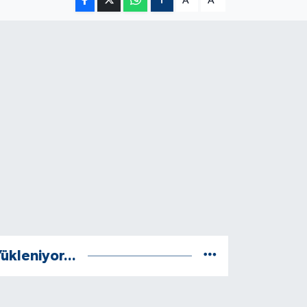
A
A
ükleniyor...