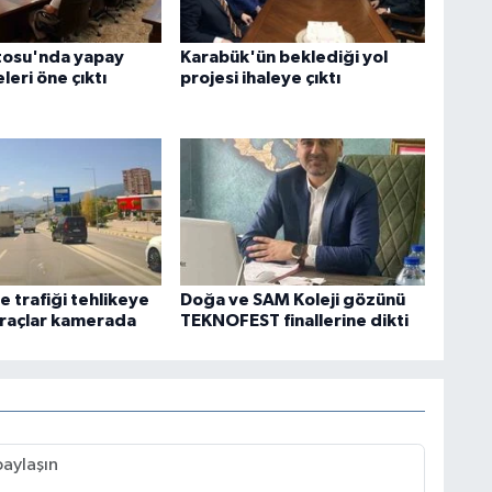
tosu'nda yapay
Karabük'ün beklediği yol
leri öne çıktı
projesi ihaleye çıktı
 trafiği tehlikeye
Doğa ve SAM Koleji gözünü
raçlar kamerada
TEKNOFEST finallerine dikti