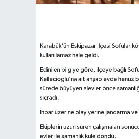
GENEL
GÜNDEM
Karabük'ün Eskipazar ilçesi Sofular k
Güvenlik
kullanılamaz hale geldi.
HABERDE İNSAN
Edinilen bilgiye göre, ilçeye bağlı So
İNSAN
Kellecioğlu'na ait ahşap evde henüz b
sürede büyüyen alevler önce samanlığ
İş Dünyası
sıçradı.
Jandarma
İhbar üzerine olay yerine jandarma ve i
Kadın
Ekiplerin uzun süren çalışmaları sonuc
evler ile samanlık küle döndü.