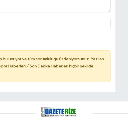
ş bulunuyor ve tüm sorumluluğu üstleniyorsunuz. Yazılan
or Haberleri / Son Dakika Haberleri hiçbir şekilde