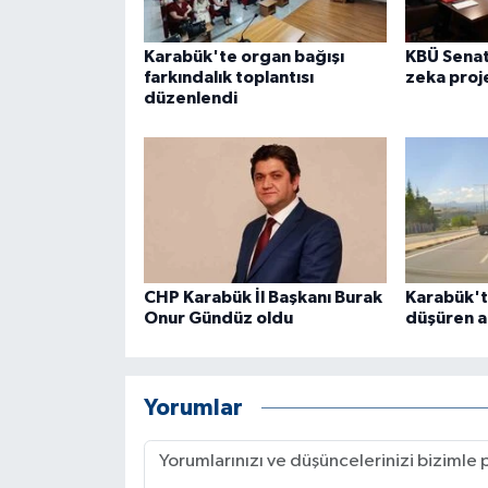
ÜLKE GÜNDEMİ
Karabük'te organ bağışı
KBÜ Sena
YAŞAM
farkındalık toplantısı
zeka proje
düzenlendi
YEREL
Yerel Haberler
CHP Karabük İl Başkanı Burak
Karabük'te
Onur Gündüz oldu
düşüren a
Yorumlar