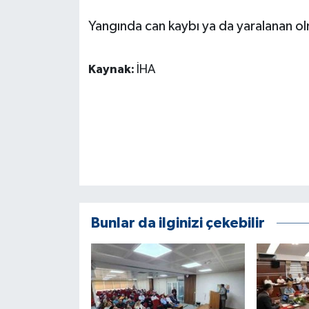
KÜLTÜR SANAT
Yangında can kaybı ya da yaralanan o
MAGAZİN
Kaynak:
İHA
Otomobil
POLİTİKA
Sağlık
SİYASET
SPOR HABERLERİ
Bunlar da ilginizi çekebilir
TEKNOLOJİ
Turizm