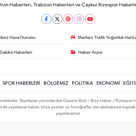
rtvin Haberleri, Trabzon Haberleri ve Çaykur Rizespor Haberl
rkez Hava Durumu
Merkez Trafik Yoğunluk Harita
Dakika Haberleri
Haber Arşivi
SPOR HABERLERİ
BÖLGEMİZ
POLİTİKA
EKONOMİ
EĞİT
 sorumludur. Yayınlanan yorumlardan Gazete Rize / Rize Haber / Rizespor H
temizde yayınlanan haber, köşe yazıları ve fotoğraflar izin alınmaksızın kayn
yayınlanamaz