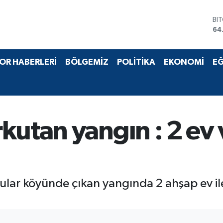
BI
64
DO
47
EU
OR HABERLERİ
BÖLGEMİZ
POLİTİKA
EKONOMİ
EĞ
55
ST
64
GR
65
Bİ
kutan yangın : 2 ev 
13
fular köyünde çıkan yangında 2 ahşap ev il