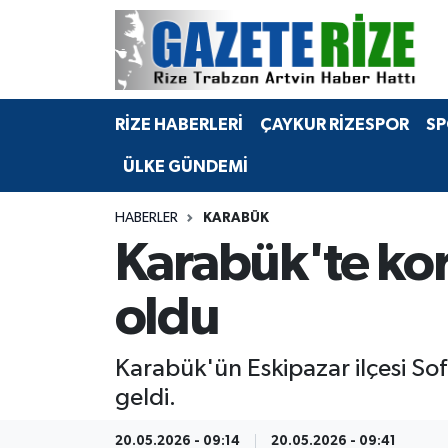
BÖLGEMİZ
Merkez Nöbetçi Eczaneler
RİZE HABERLERİ
ÇAYKUR RİZESPOR
SP
SPOR
Merkez Hava Durumu
ÜLKE GÜNDEMİ
Asayiş
Merkez Trafik Yoğunluk Haritası
HABERLER
KARABÜK
Rize Jandarma Komutanlığı
Süper Lig Puan Durumu ve Fikstür
Karabük'te kor
Bilim Teknoloji
Tüm Manşetler
oldu
Bölge
Son Dakika Haberleri
Karabük'ün Eskipazar ilçesi So
Advertising news
Haber Arşivi
geldi.
Canlı Maç
20.05.2026 - 09:14
20.05.2026 - 09:41