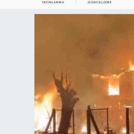
YAYINLANMA
GÜNCELLEME
ÇEVRE
Dış Haberler
Dünya
EĞİTİM
EKONOMİ
English News
Finans
Flaş Haber
Gayrimenkul