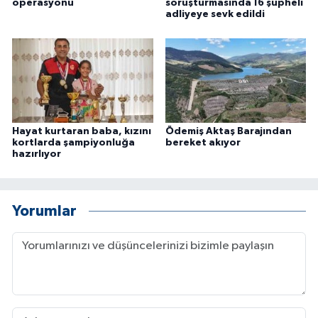
operasyonu
soruşturmasında 16 şüpheli
ÜLKE GÜNDEMİ
adliyeye sevk edildi
YAŞAM
YEREL
Yerel Haberler
Hayat kurtaran baba, kızını
Ödemiş Aktaş Barajından
kortlarda şampiyonluğa
bereket akıyor
hazırlıyor
Yorumlar