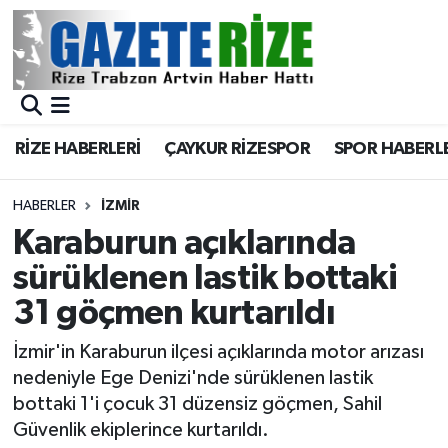
BÖLGEMİZ
Merkez Nöbetçi Eczaneler
SPOR
Merkez Hava Durumu
RİZE HABERLERİ
ÇAYKUR RİZESPOR
SPOR HABERL
Asayiş
Merkez Trafik Yoğunluk Haritası
HABERLER
İZMIR
Rize Jandarma Komutanlığı
Süper Lig Puan Durumu ve Fikstür
Karaburun açıklarında
sürüklenen lastik bottaki
Bilim Teknoloji
Tüm Manşetler
31 göçmen kurtarıldı
Bölge
Son Dakika Haberleri
İzmir'in Karaburun ilçesi açıklarında motor arızası
nedeniyle Ege Denizi'nde sürüklenen lastik
Advertising news
Haber Arşivi
bottaki 1'i çocuk 31 düzensiz göçmen, Sahil
Güvenlik ekiplerince kurtarıldı.
Canlı Maç