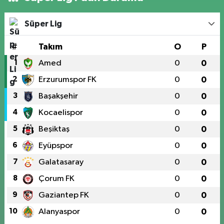
Süper Lig
#
Takım
O
P
1
Amed
0
0
2
Erzurumspor FK
0
0
3
Başakşehir
0
0
4
Kocaelispor
0
0
5
Beşiktaş
0
0
6
Eyüpspor
0
0
7
Galatasaray
0
0
8
Çorum FK
0
0
9
Gaziantep FK
0
0
10
Alanyaspor
0
0