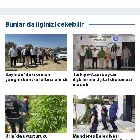
KÜLTÜR SANAT
MAGAZİN
Bunlar da ilginizi çekebilir
Otomobil
POLİTİKA
Sağlık
Bayındır'daki orman
Türkiye-Azerbaycan
yangını kontrol altına alındı
ilişkilerine dijital diplomasi
SİYASET
modeli
SPOR HABERLERİ
TEKNOLOJİ
Turizm
Urla'da uyuşturucu
Menderes Belediyesi