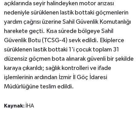
açıklarında seyir halindeyken motor arızası
nedeniyle sürüklenen lastik bottaki göçmenlerin
GENEL
yardım çağrısı üzerine Sahil Güvenlik Komutanlığı
GÜNDEM
harekete geçti. Kısa sürede bölgeye Sahil
Güvenlik Botu (TCSG-4) sevk edildi. Ekiplerce
Güvenlik
sürüklenen lastik bottaki 1'i çocuk toplam 31
düzensiz göçmen bota alınarak güvenli bir şekilde
HABERDE İNSAN
karaya çıkarıldı; sağlık kontrolleri ve ifade
işlemlerinin ardından İzmir İl Göç İdaresi
İNSAN
Müdürlüğüne teslim edildi.
İş Dünyası
Kaynak:
İHA
Jandarma
Kadın