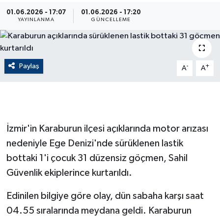
01.06.2026 - 17:07
01.06.2026 - 17:20
ÇEVRE
YAYINLANMA
GÜNCELLEME
Dış Haberler
Paylaş
-
+
Dünya
A
A
EĞİTİM
EKONOMİ
İzmir'in Karaburun ilçesi açıklarında motor arızası
nedeniyle Ege Denizi'nde sürüklenen lastik
English News
bottaki 1'i çocuk 31 düzensiz göçmen, Sahil
Finans
Güvenlik ekiplerince kurtarıldı.
Flaş Haber
Edinilen bilgiye göre olay, dün sabaha karşı saat
04.55 sıralarında meydana geldi. Karaburun
Gayrimenkul