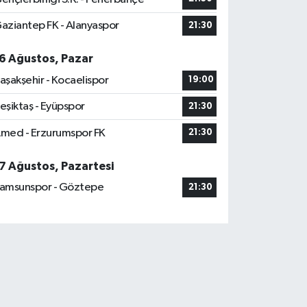
aziantep FK - Alanyaspor
21:30
6 Ağustos, Pazar
aşakşehir - Kocaelispor
19:00
eşiktaş - Eyüpspor
21:30
med - Erzurumspor FK
21:30
7 Ağustos, Pazartesi
amsunspor - Göztepe
21:30