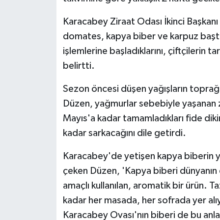
KÜLTÜR SANAT
Karacabey Ziraat Odası İkinci Başkanı 
MAGAZİN
domates, kapya biber ve karpuz başta
işlemlerine başladıklarını, çiftçilerin 
Otomobil
belirtti.
POLİTİKA
Sezon öncesi düşen yağışların toprağı 
Düzen, yağmurlar sebebiyle yaşanan z
Sağlık
Mayıs'a kadar tamamladıkları fide dikim
SİYASET
kadar sarkacağını dile getirdi.
SPOR HABERLERİ
Karacabey'de yetişen kapya biberin yü
çeken Düzen, 'Kapya biberi dünyanın
TEKNOLOJİ
amaçlı kullanılan, aromatik bir ürün.
kadar her masada, her sofrada yer alıyo
Turizm
Karacabey Ovası'nın biberi de bu anla