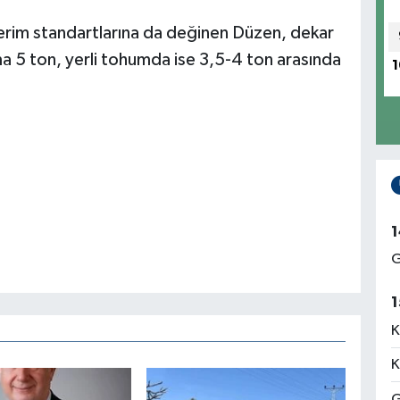
rim standartlarına da değinen Düzen, dekar
a 5 ton, yerli tohumda ise 3,5-4 ton arasında
1
1
G
1
K
K
G