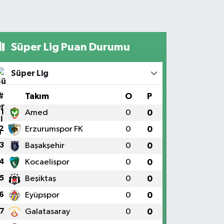
Süper Lig Puan Durumu
Süper Lig
#
Takım
O
P
1
Amed
0
0
2
Erzurumspor FK
0
0
3
Başakşehir
0
0
4
Kocaelispor
0
0
5
Beşiktaş
0
0
6
Eyüpspor
0
0
7
Galatasaray
0
0