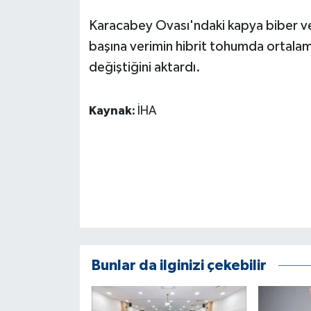
ÜLKE GÜNDEMİ
Karacabey Ovası'ndaki kapya biber ve
başına verimin hibrit tohumda ortalam
YAŞAM
değiştiğini aktardı.
YEREL
Kaynak:
İHA
Yerel Haberler
Bunlar da ilginizi çekebilir