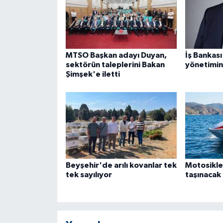
MTSO Başkan adayı Duyan,
İş Bankası
sektörün taleplerini Bakan
yönetimin
Şimşek'e iletti
Beyşehir'de arılı kovanlar tek
Motosikle
tek sayılıyor
taşınacak