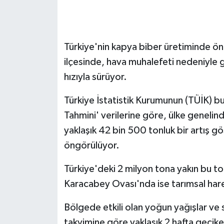
GENEL
Türkiye'nin kapya biber üretiminde ö
GÜNDEM
ilçesinde, hava muhalefeti nedeniyle 
Güvenlik
hızıyla sürüyor.
HABERDE İNSAN
Türkiye İstatistik Kurumunun (TÜİK) bu yı
Tahmini' verilerine göre, ülke genelin
İNSAN
yaklaşık 42 bin 500 tonluk bir artış 
öngörülüyor.
İş Dünyası
Türkiye'deki 2 milyon tona yakın bu t
Jandarma
Karacabey Ovası'nda ise tarımsal hareke
Kadın
Bölgede etkili olan yoğun yağışlar ve
takvimine göre yaklaşık 2 hafta geciken