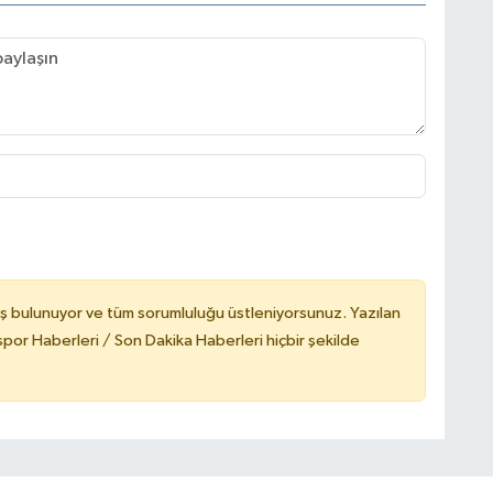
ş bulunuyor ve tüm sorumluluğu üstleniyorsunuz. Yazılan
or Haberleri / Son Dakika Haberleri hiçbir şekilde