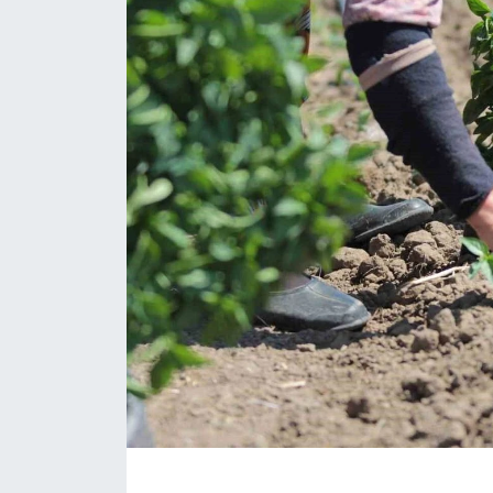
ÇEVRE
Dış Haberler
Dünya
EĞİTİM
EKONOMİ
English News
Finans
Flaş Haber
Gayrimenkul