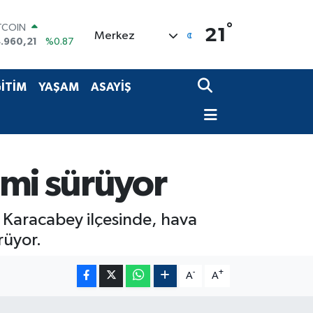
TCOIN
°
21
Merkez
.960,21
%0.87
OLAR
,7436
%0.18
URO
İTİM
YAŞAM
ASAYİŞ
,2510
%0.32
ERLİN
,4811
%0.38
AM ALTIN
660.55
%0.03
ST100
imi sürüyor
.779
%-14
 Karacabey ilçesinde, hava
rüyor.
-
+
A
A