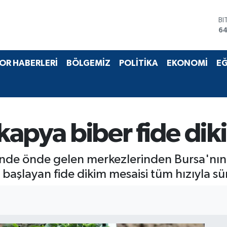
BI
64
D
47
E
OR HABERLERİ
BÖLGEMİZ
POLİTİKA
EKONOMİ
EĞ
55
ST
64
GR
6
Bİ
apya biber fide dik
13
inde önde gelen merkezlerinden Bursa'nın
başlayan fide dikim mesaisi tüm hızıyla sü