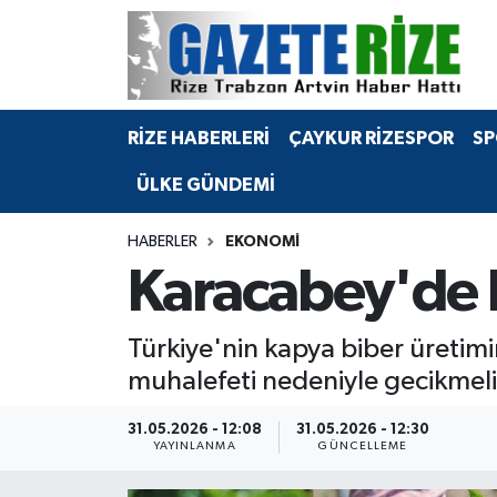
BÖLGEMİZ
Merkez Nöbetçi Eczaneler
RİZE HABERLERİ
ÇAYKUR RİZESPOR
SP
SPOR
Merkez Hava Durumu
ÜLKE GÜNDEMİ
Asayiş
Merkez Trafik Yoğunluk Haritası
HABERLER
EKONOMİ
Rize Jandarma Komutanlığı
Süper Lig Puan Durumu ve Fikstür
Karacabey'de k
Bilim Teknoloji
Tüm Manşetler
Türkiye'nin kapya biber üretim
Bölge
Son Dakika Haberleri
muhalefeti nedeniyle gecikmeli 
Advertising news
Haber Arşivi
31.05.2026 - 12:08
31.05.2026 - 12:30
YAYINLANMA
GÜNCELLEME
Canlı Maç