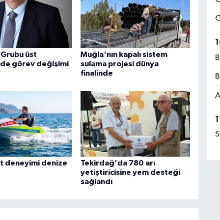
G
1
 Grubu üst
Muğla'nın kapalı sistem
B
de görev değişimi
sulama projesi dünya
finalinde
B
A
1
S
t deneyimi denize
Tekirdağ'da 780 arı
yetiştiricisine yem desteği
sağlandı