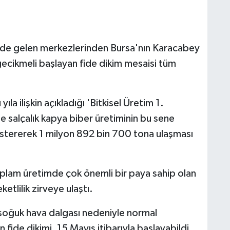
nde gelen merkezlerinden Bursa'nın Karacabey
gecikmeli başlayan fide dikim mesaisi tüm
la ilişkin açıkladığı 'Bitkisel Üretim 1.
de salçalık kapya biber üretiminin bu sene
göstererek 1 milyon 892 bin 700 tona ulaşması
oplam üretimde çok önemli bir paya sahip olan
tlilik zirveye ulaştı.
 soğuk hava dalgası nedeniyle normal
 fide dikimi, 15 Mayıs itibarıyla başlayabildi.