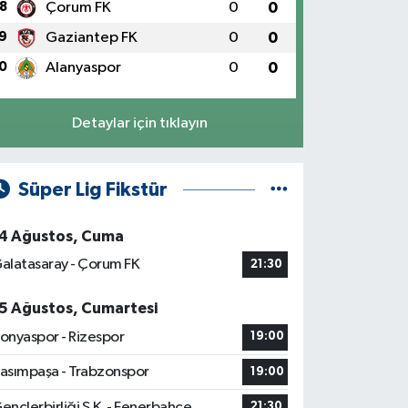
8
Çorum FK
0
0
9
Gaziantep FK
0
0
0
Alanyaspor
0
0
Detaylar için tıklayın
Süper Lig Fikstür
4 Ağustos, Cuma
alatasaray - Çorum FK
21:30
5 Ağustos, Cumartesi
onyaspor - Rizespor
19:00
asımpaşa - Trabzonspor
19:00
ençlerbirliği S.K. - Fenerbahçe
21:30