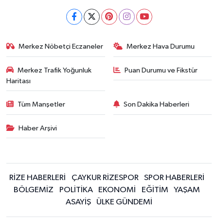
KÜLTÜR SANAT
MAGAZİN
Merkez Nöbetçi Eczaneler
Merkez Hava Durumu
Otomobil
Merkez Trafik Yoğunluk
Puan Durumu ve Fikstür
POLİTİKA
Haritası
Sağlık
Tüm Manşetler
Son Dakika Haberleri
SİYASET
Haber Arşivi
SPOR HABERLERİ
TEKNOLOJİ
RİZE HABERLERİ
ÇAYKUR RİZESPOR
SPOR HABERLERİ
BÖLGEMİZ
POLİTİKA
EKONOMİ
EĞİTİM
YAŞAM
Turizm
ASAYİŞ
ÜLKE GÜNDEMİ