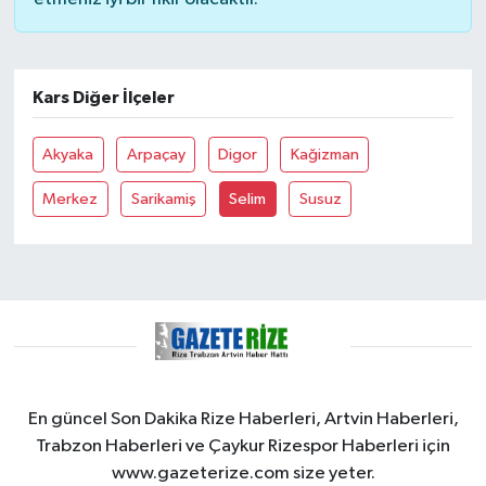
GENEL
Kars Diğer İlçeler
GÜNDEM
Akyaka
Arpaçay
Digor
Kağizman
Güvenlik
Merkez
Sarikamiş
Selim
Susuz
HABERDE İNSAN
İNSAN
İş Dünyası
Jandarma
En güncel Son Dakika Rize Haberleri, Artvin Haberleri,
Kadın
Trabzon Haberleri ve Çaykur Rizespor Haberleri için
www.gazeterize.com size yeter.