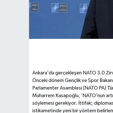
GENEL
GÜNDEM
Güvenlik
HABERDE İNSAN
İNSAN
Ankara'da gerçekleşen NATO 3.0 Zirve
İş Dünyası
Önceki dönem Gençlik ve Spor Bakanı, 
Parlamenter Asamblesi (NATO PA) Tü
Jandarma
Muharrem Kasapoğlu, 'NATO'nun artık
Kadın
söylemesi gerekiyor. İttifak; diplomas
istikametinde yeni bir yöntem belirlem