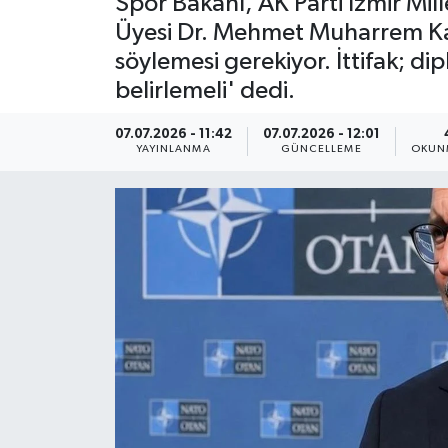
Spor Bakanı, AK Parti İzmir Mi
Üyesi Dr. Mehmet Muharrem Kas
ÇEVRE
söylemesi gerekiyor. İttifak; di
belirlemeli' dedi.
Dış Haberler
07.07.2026 - 11:42
07.07.2026 - 12:01
Dünya
YAYINLANMA
GÜNCELLEME
OKUNM
EĞİTİM
EKONOMİ
English News
Finans
Flaş Haber
Gayrimenkul