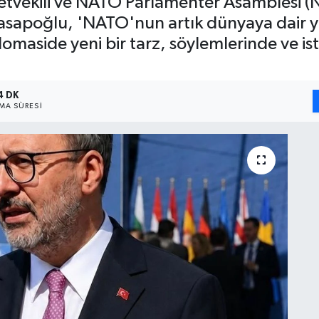
lletvekili ve NATO Parlamenter Asamblesi
apoğlu, 'NATO'nun artık dünyaya dair ye
plomaside yeni bir tarz, söylemlerinde ve i
4 DK
A SÜRESI