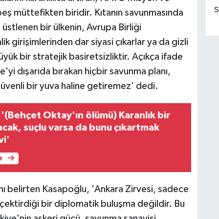
S
beş müttefikten biridir. Kıtanın savunmasında
üstlenen bir ülkenin, Avrupa Birliği
girişimlerinden dar siyasi çıkarlar ya da gizli
ük bir stratejik basiretsizliktir. Açıkça ifade
e'yi dışarıda bırakan hiçbir savunma planı,
üvenli bir yuva haline getiremez' dedi.
'(Behçet Oktay'ın ölümü) Karanlık bir
cak, suçlu varsa da bunu çıkartmak
vi'
e
ını belirten Kasapoğlu, 'Ankara Zirvesi, sadece
ı çektirdiği bir diplomatik buluşma değildir. Bu
rkiye'nin askeri gücü, savunma sanayisi,