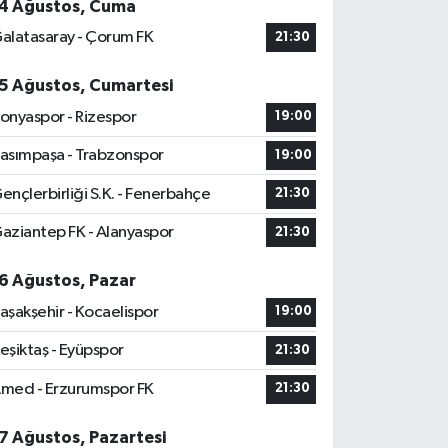
4 Ağustos, Cuma
alatasaray - Çorum FK
21:30
5 Ağustos, Cumartesi
onyaspor - Rizespor
19:00
asımpaşa - Trabzonspor
19:00
ençlerbirliği S.K. - Fenerbahçe
21:30
aziantep FK - Alanyaspor
21:30
6 Ağustos, Pazar
aşakşehir - Kocaelispor
19:00
eşiktaş - Eyüpspor
21:30
med - Erzurumspor FK
21:30
7 Ağustos, Pazartesi