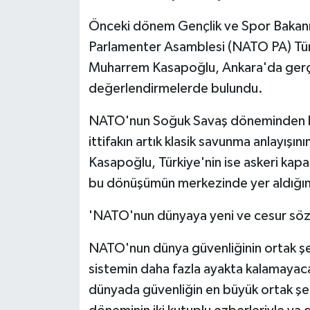
KÜLTÜR SANAT
Önceki dönem Gençlik ve Spor Bakanı, 
MAGAZİN
Parlamenter Asamblesi (NATO PA) Tü
Muharrem Kasapoğlu, Ankara'da gerçekl
Otomobil
değerlendirmelerde bulundu.
POLİTİKA
NATO'nun Soğuk Savaş döneminden b
ittifakın artık klasik savunma anlayışı
Sağlık
Kasapoğlu, Türkiye'nin ise askeri kap
SİYASET
bu dönüşümün merkezinde yer aldığını 
'NATO'nun dünyaya yeni ve cesur söz
SPOR HABERLERİ
NATO'nun dünya güvenliğinin ortak şe
TEKNOLOJİ
sistemin daha fazla ayakta kalamaya
Turizm
dünyada güvenliğin en büyük ortak şe