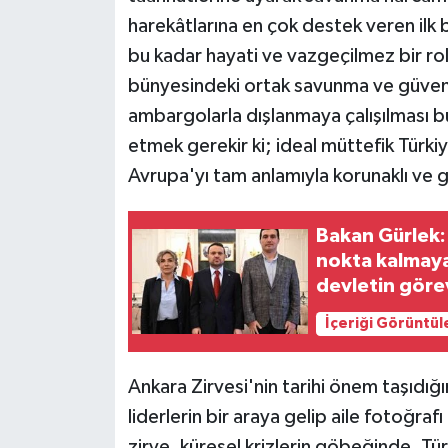
harekâtlarına en çok destek veren ilk 
bu kadar hayati ve vazgeçilmez bir rol 
bünyesindeki ortak savunma ve güvenlik 
ambargolarla dışlanmaya çalışılması büy
etmek gerekir ki; ideal müttefik Türkiy
Avrupa'yı tam anlamıyla korunaklı ve g
Bakan Gürlek: 
nokta kalmaya
devletin göre
İçeriği Görüntül
Ankara Zirvesi'nin tarihi önem taşıdığ
liderlerin bir araya gelip aile fotoğraf
zirve, küresel krizlerin göbeğinde, Tü