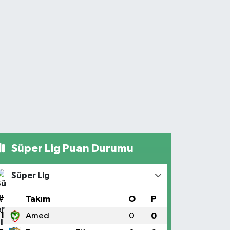
Süper Lig Puan Durumu
Süper Lig
#
Takım
O
P
1
Amed
0
0