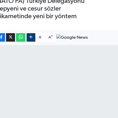
 (NATO PA) Türkiye Delegasyonu
pyeni ve cesur sözler
stikametinde yeni bir yöntem
-
+
A
A