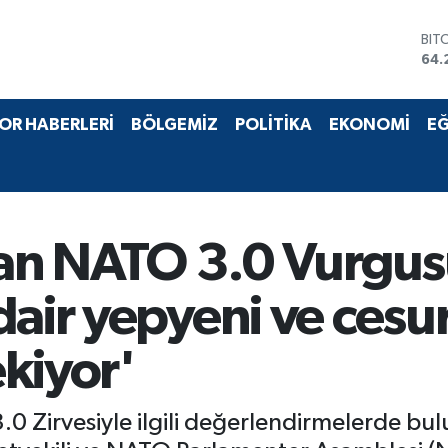
DO
47,
EU
55,
STE
OR HABERLERİ
BÖLGEMİZ
POLİTİKA
EKONOMİ
EĞ
64,
GRA
651
BİS
13.
BIT
an NATO 3.0 Vurgus
64.
air yepyeni ve cesur
kiyor'
0 Zirvesiyle ilgili değerlendirmelerde b