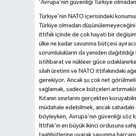
'Avrupa'nın güvenliği Türkiye olmada
Türkiye'nin NATO içerisindeki konumu
Türkiye olmadan düşünülemeyeceğini 
ittifak içinde de çok hayati bir deği
ülke ne kadar savunma bütçesi ayıracak
sorumlulukların da yeniden dağıtıldığ
istihbarat ve nükleer güce odaklanırke
silah üretimi ve NATO ittifakındaki ağırl
gerekiyor. Ancak şu çok net görülmeli
sağlamak, sadece bütçeleri artırmakla 
Kıtanın sınırlarını gerçekten koruyabil
müdahale edebilmek, ancak sahadaki g
böyleyken, Avrupa'nın güvenliği söz ko
İttifak'ın en büyük ikinci ordusuna sahi
taahhütlerine uyarak savunma harcamal