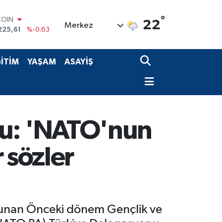
°
LAR
22
Merkez
7143
%0.16
RO
0317
%-0.02
RLİN
İTİM
YAŞAM
ASAYİŞ
2463
%0.07
M ALTIN
0.40
%0.45
T100
799
%70
COIN
u: 'NATO'nun
225,61
%-0.63
 sözler
ulunan Önceki dönem Gençlik ve