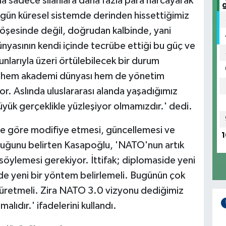
da sadece silahlara daha fazla para harcayarak
ugün küresel sistemde derinden hissettiğimiz
 köşesinde değil, doğrudan kalbinde, yani
nyasının kendi içinde tecrübe ettiği bu güç ve
unlarıyla üzeri örtülebilecek bir durum
n hem akademi dünyası hem de yönetim
or. Aslında uluslararası alanda yaşadığımız
üyük gerçeklikle yüzleşiyor olmamızdır.' dedi.
 göre modifiye etmesi, güncellemesi ve
1
lduğunu belirten Kasapoğlu, 'NATO'nun artık
söylemesi gerekiyor. İttifak; diplomaside yeni
nde yeni bir yöntem belirlemeli. Bugünün çok
 üretmeli. Zira NATO 3.0 vizyonu dediğimiz
lıdır.' ifadelerini kullandı.