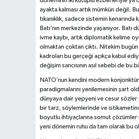
döneminin iki kutuplu ezberleriyle ya 
ÜLKE GÜNDEMİ
ayakta kalması artık mümkün değil. B
tıkanıklık, sadece sistemin kenarında
YAŞAM
Batı'nın merkezinde yaşanıyor. Batı dü
YEREL
ivme kaybı, artık diplomatik kelime oy
olmaktan çoktan çıktı. Nitekim bugü
Yerel Haberler
kadroları bu gerçeği açıkça kabul ediy
değişim sancısının asıl sebebi de bu b
NATO'nun kendini modern konjonktüre
paradigmalarını yenilemesinin şart o
dünyaya dair yepyeni ve cesur sözler 
bir tarz, söylemlerinde ve istikameti
boyutlu ihtiyaçlarına somut çözümler
yeni dönemin ruhu da tam olarak bu olma