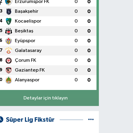
2
Erzurumspor FK
0
0
3
Başakşehir
0
0
4
Kocaelispor
0
0
5
Beşiktaş
0
0
6
Eyüpspor
0
0
7
Galatasaray
0
0
8
Çorum FK
0
0
9
Gaziantep FK
0
0
0
Alanyaspor
0
0
Detaylar için tıklayın
Süper Lig Fikstür