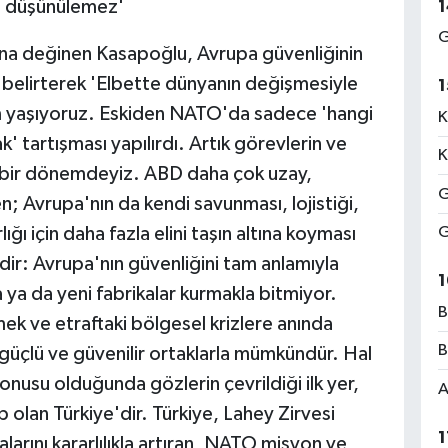
n düşünülemez'
1
G
na değinen Kasapoğlu, Avrupa güvenliğinin
belirterek 'Elbette dünyanın değişmesiyle
1
şim yaşıyoruz. Eskiden NATO'da sadece 'hangi
K
' tartışması yapılırdı. Artık görevlerin ve
K
ı bir dönemdeyiz. ABD daha çok uzay,
G
n; Avrupa'nın da kendi savunması, lojistiği,
ığı için daha fazla elini taşın altına koyması
G
dir: Avrupa'nın güvenliğini tam anlamıyla
1
ya da yeni fabrikalar kurmakla bitmiyor.
B
mek ve etraftaki bölgesel krizlere anında
B
üçlü ve güvenilir ortaklarla mümkündür. Hal
nusu olduğunda gözlerin çevrildiği ilk yer,
A
p olan Türkiye'dir. Türkiye, Lahey Zirvesi
1
arını kararlılıkla artıran, NATO misyon ve