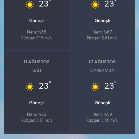
°
°
23
23
ÜLKE GÜNDEMİ
Güneşli
Güneşli
YAŞAM
Nem: %65
Nem: %67
YEREL
Rüzgar: 3.19 m/s
Rüzgar: 2.61 m/s
Yerel Haberler
11 AĞUSTOS
12 AĞUSTOS
SALI
ÇARŞAMBA
°
°
23
23
Güneşli
Güneşli
Nem: %62
Nem: %59
Rüzgar: 3.61 m/s
Rüzgar: 3.69 m/s