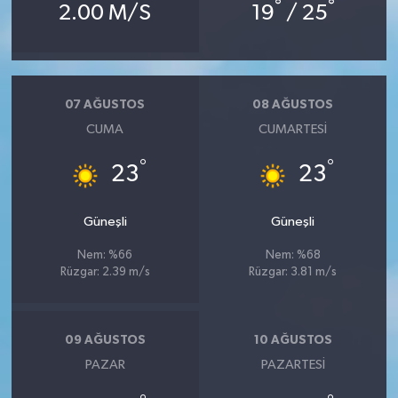
°
°
KÜLTÜR SANAT
2.00 M/S
19
/ 25
MAGAZİN
Otomobil
07 AĞUSTOS
08 AĞUSTOS
CUMA
CUMARTESI
POLİTİKA
°
°
23
23
Sağlık
Güneşli
Güneşli
SİYASET
Nem: %66
Nem: %68
Rüzgar: 2.39 m/s
Rüzgar: 3.81 m/s
SPOR HABERLERİ
TEKNOLOJİ
09 AĞUSTOS
10 AĞUSTOS
PAZAR
PAZARTESI
Turizm