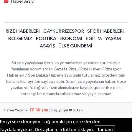
Haber Arşivi
RİZE HABERLERİ
ÇAYKUR RİZESPOR
SPOR HABERLERİ
BÖLGEMİZ
POLİTİKA
EKONOMİ
EĞİTİM
YAŞAM
ASAYİŞ
ÜLKE GÜNDEMİ
Sitede yayınlanan içerik ve yorumlardan yazarları sorumludur.
Yayınlanan yorumlardan Gazete Rize / Rize Haber / Rizespor
Haberleri / Son Dakika Haberleri sorumlu tutulamaz. Sitedeki tüm
harici linkler ayrı bir sayfada açılır. Sitemizde yayınlanan haber, köşe
yazıları ve fotoğraflar izin alınmaksızın kaynak gösterilse dahi,
herhangi bir ortamda kullanılamaz ve yayınlanamaz
Haber Yazılımı:
TE Bilişim
| Copyright © 2026
En iyi site deneyimi sağlamak için çerezlerden
faydalanıyoruz. Detaylar için lütfen tıklayın.
Tamam