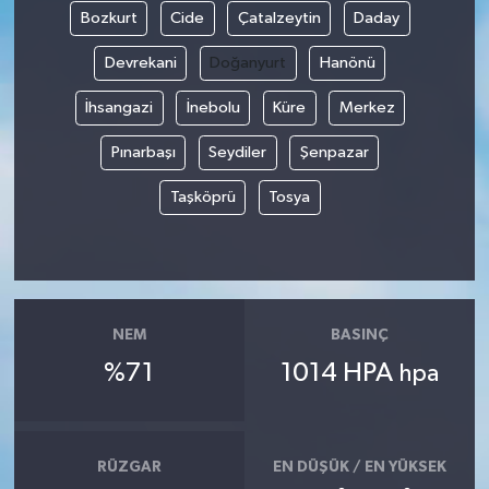
Bozkurt
Cide
Çatalzeytin
Daday
GENEL
Devrekani
Doğanyurt
Hanönü
GÜNDEM
İhsangazi
İnebolu
Küre
Merkez
Pınarbaşı
Seydiler
Şenpazar
Güvenlik
Taşköprü
Tosya
HABERDE İNSAN
İNSAN
İş Dünyası
NEM
BASINÇ
%71
1014 HPA
hpa
Jandarma
Kadın
RÜZGAR
EN DÜŞÜK / EN YÜKSEK