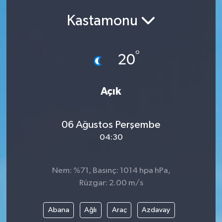
ÇEVRE
Kastamonu
Dış Haberler
°
20
Dünya
Açık
EĞİTİM
EKONOMİ
06 Ağustos Perşembe
04:30
English News
Finans
Nem: %71, Basınç: 1014 hpa hPa,
Rüzgar: 2.00 m/s
Flaş Haber
Abana
Ağlı
Araç
Azdavay
Gayrimenkul