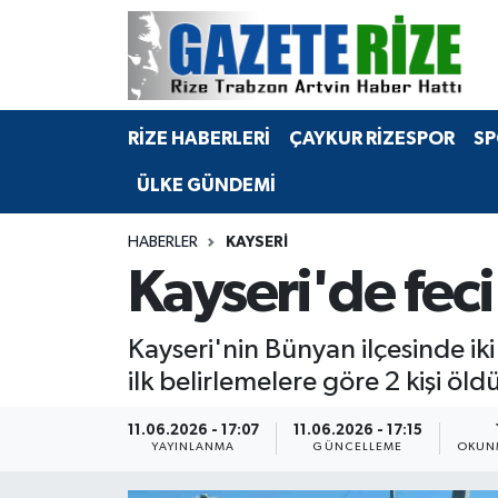
BÖLGEMİZ
Merkez Nöbetçi Eczaneler
RİZE HABERLERİ
ÇAYKUR RİZESPOR
SP
SPOR
Merkez Hava Durumu
ÜLKE GÜNDEMİ
Asayiş
Merkez Trafik Yoğunluk Haritası
HABERLER
KAYSERI
Rize Jandarma Komutanlığı
Süper Lig Puan Durumu ve Fikstür
Kayseri'de feci 
Bilim Teknoloji
Tüm Manşetler
Kayseri'nin Bünyan ilçesinde i
Bölge
Son Dakika Haberleri
ilk belirlemelere göre 2 kişi öldü
Advertising news
Haber Arşivi
11.06.2026 - 17:07
11.06.2026 - 17:15
YAYINLANMA
GÜNCELLEME
OKUNM
Canlı Maç