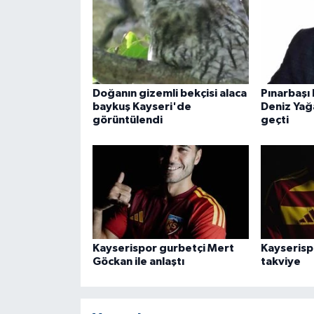
ÜLKE GÜNDEMİ
YAŞAM
YEREL
Doğanın gizemli bekçisi alaca
Pınarbaşı
baykuş Kayseri'de
Deniz Yağa
Yerel Haberler
görüntülendi
geçti
Kayserispor gurbetçi Mert
Kayseris
Göckan ile anlaştı
takviye