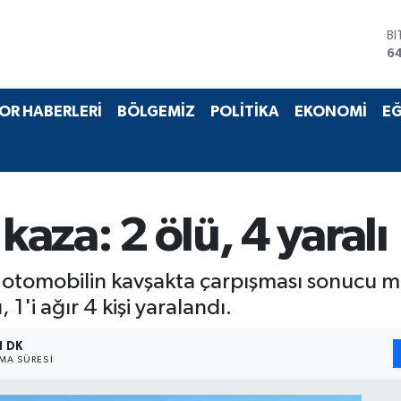
B
6
D
4
E
OR HABERLERİ
BÖLGEMİZ
POLİTİKA
EKONOMİ
EĞ
5
ST
64
G
6
Bİ
kaza: 2 ölü, 4 yaralı
13
ki otomobilin kavşakta çarpışması sonucu 
, 1'i ağır 4 kişi yaralandı.
1 DK
A SÜRESI