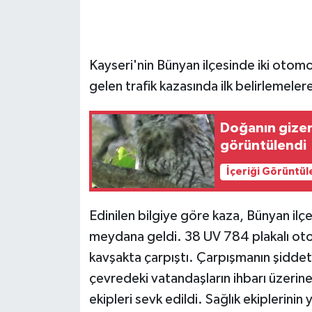
GENEL
Kayseri'nin Bünyan ilçesinde iki oto
GÜNDEM
gelen trafik kazasında ilk belirlemelere 
Güvenlik
Doğanın gizem
HABERDE İNSAN
görüntülendi
İçeriği Görüntül
İNSAN
İş Dünyası
Edinilen bilgiye göre kaza, Bünyan il
meydana geldi. 38 UV 784 plakalı oto
Jandarma
kavşakta çarpıştı. Çarpışmanın şiddet
çevredeki vatandaşların ihbarı üzerine 
Kadın
ekipleri sevk edildi. Sağlık ekiplerin