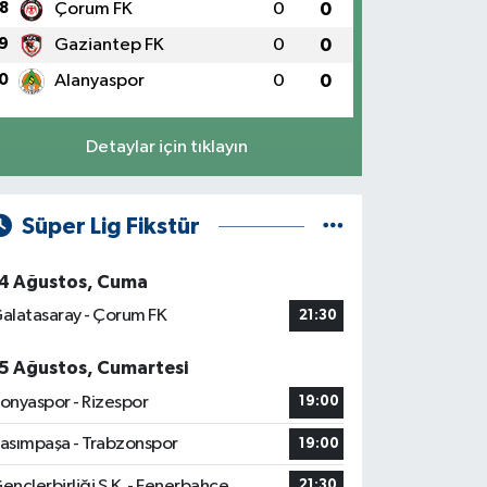
8
Çorum FK
0
0
9
Gaziantep FK
0
0
0
Alanyaspor
0
0
Detaylar için tıklayın
Süper Lig Fikstür
4 Ağustos, Cuma
alatasaray - Çorum FK
21:30
5 Ağustos, Cumartesi
onyaspor - Rizespor
19:00
asımpaşa - Trabzonspor
19:00
ençlerbirliği S.K. - Fenerbahçe
21:30