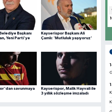
1
 Belediye Başkanı
Kayserispor Başkanı Ali
n, Yeni Parti'ye
Çamlı: 'Mutluluk yaşıyoruz'
1
G
1
por'dan savunmaya
Kayserispor, Malik Hayvali ile
K
3 yıllık sözleşme imzaladı
K
G