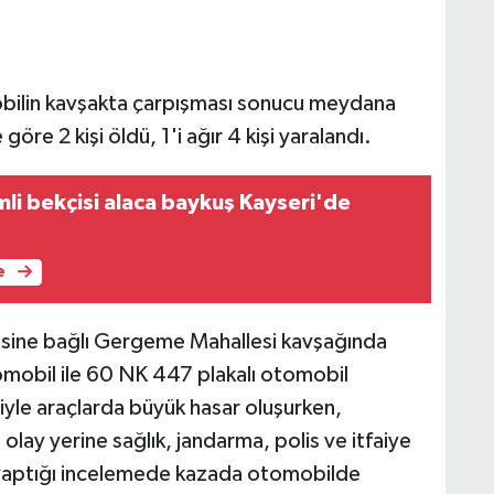
mobilin kavşakta çarpışması sonucu meydana
göre 2 kişi öldü, 1'i ağır 4 kişi yaralandı.
li bekçisi alaca baykuş Kayseri'de
e
çesine bağlı Gergeme Mahallesi kavşağında
mobil ile 60 NK 447 plakalı otomobil
iyle araçlarda büyük hasar oluşurken,
olay yerine sağlık, jandarma, polis ve itfaiye
in yaptığı incelemede kazada otomobilde