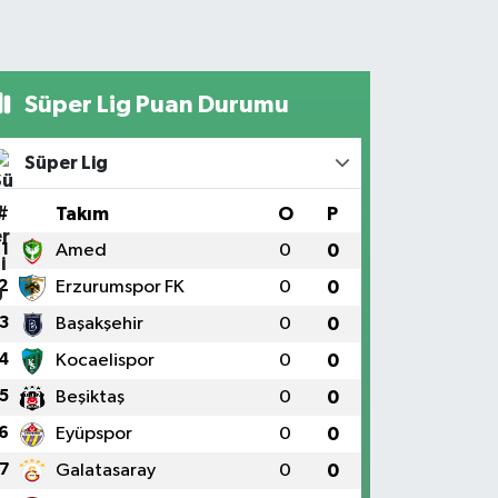
Süper Lig Puan Durumu
Süper Lig
#
Takım
O
P
1
Amed
0
0
2
Erzurumspor FK
0
0
3
Başakşehir
0
0
4
Kocaelispor
0
0
5
Beşiktaş
0
0
6
Eyüpspor
0
0
7
Galatasaray
0
0