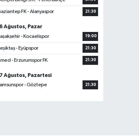
aziantep FK - Alanyaspor
21:30
6 Ağustos, Pazar
aşakşehir - Kocaelispor
19:00
eşiktaş - Eyüpspor
21:30
med - Erzurumspor FK
21:30
7 Ağustos, Pazartesi
amsunspor - Göztepe
21:30