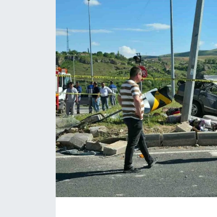
ÇEVRE
Dış Haberler
Dünya
EĞİTİM
EKONOMİ
English News
Finans
Flaş Haber
Gayrimenkul