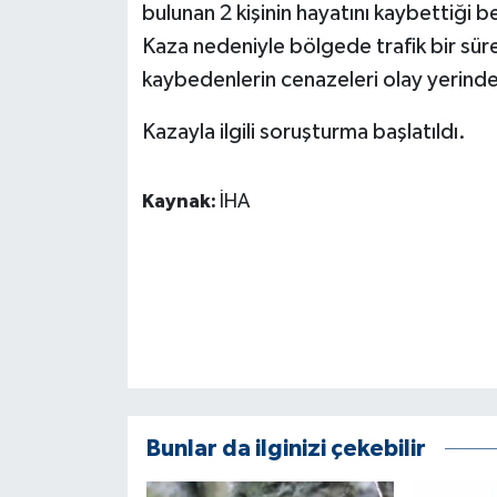
KÜLTÜR SANAT
bulunan 2 kişinin hayatını kaybettiği be
Kaza nedeniyle bölgede trafik bir süre
MAGAZİN
kaybedenlerin cenazeleri olay yerindek
Otomobil
Kazayla ilgili soruşturma başlatıldı.
POLİTİKA
Kaynak:
İHA
Sağlık
SİYASET
SPOR HABERLERİ
TEKNOLOJİ
Bunlar da ilginizi çekebilir
Turizm