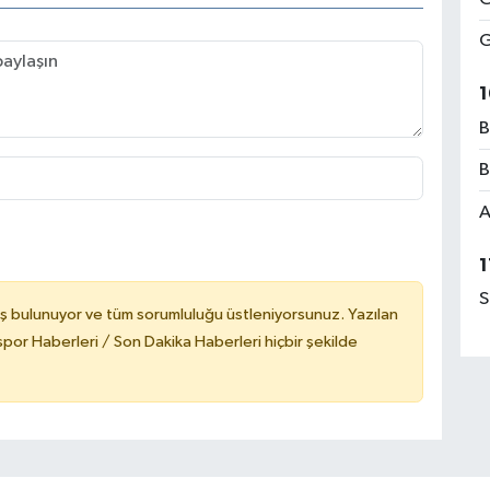
G
1
B
B
A
1
S
ş bulunuyor ve tüm sorumluluğu üstleniyorsunuz. Yazılan
or Haberleri / Son Dakika Haberleri hiçbir şekilde