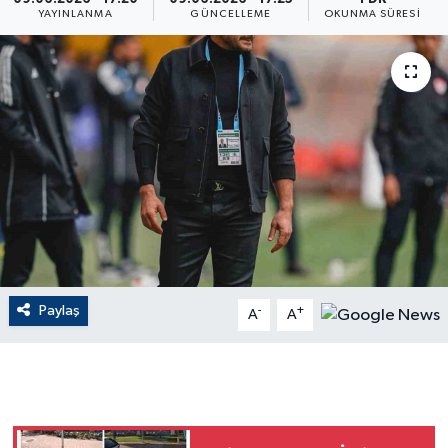
YAYINLANMA
GÜNCELLEME
OKUNMA SÜRESI
ÇEVRE
Dış Haberler
Dünya
EĞİTİM
EKONOMİ
English News
Paylaş
-
+
A
A
Finans
Flaş Haber
Gayrimenkul