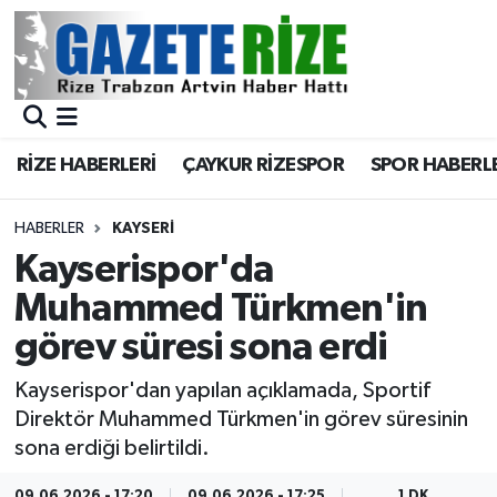
BÖLGEMİZ
Merkez Nöbetçi Eczaneler
SPOR
Merkez Hava Durumu
RİZE HABERLERİ
ÇAYKUR RİZESPOR
SPOR HABERL
Asayiş
Merkez Trafik Yoğunluk Haritası
HABERLER
KAYSERI
Rize Jandarma Komutanlığı
Süper Lig Puan Durumu ve Fikstür
Kayserispor'da
Muhammed Türkmen'in
Bilim Teknoloji
Tüm Manşetler
görev süresi sona erdi
Bölge
Son Dakika Haberleri
Kayserispor'dan yapılan açıklamada, Sportif
Direktör Muhammed Türkmen'in görev süresinin
Advertising news
Haber Arşivi
sona erdiği belirtildi.
Canlı Maç
09.06.2026 - 17:20
09.06.2026 - 17:25
1 DK