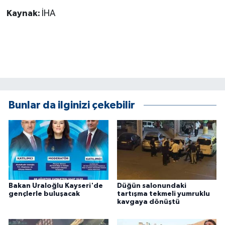
KÜLTÜR SANAT
Kaynak:
İHA
MAGAZİN
Otomobil
POLİTİKA
Bunlar da ilginizi çekebilir
Sağlık
SİYASET
SPOR HABERLERİ
TEKNOLOJİ
Bakan Uraloğlu Kayseri'de
Düğün salonundaki
gençlerle buluşacak
tartışma tekmeli yumruklu
kavgaya dönüştü
Turizm