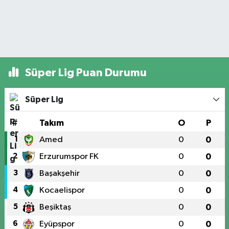
Süper Lig Puan Durumu
Süper Lig
#
Takım
O
P
1
Amed
0
0
2
Erzurumspor FK
0
0
3
Başakşehir
0
0
4
Kocaelispor
0
0
5
Beşiktaş
0
0
6
Eyüpspor
0
0