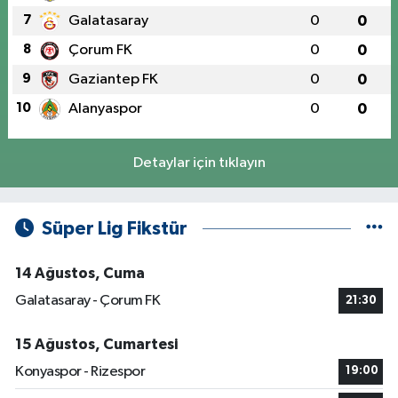
7
Galatasaray
0
0
8
Çorum FK
0
0
9
Gaziantep FK
0
0
10
Alanyaspor
0
0
Detaylar için tıklayın
Süper Lig Fikstür
14 Ağustos, Cuma
Galatasaray - Çorum FK
21:30
15 Ağustos, Cumartesi
Konyaspor - Rizespor
19:00