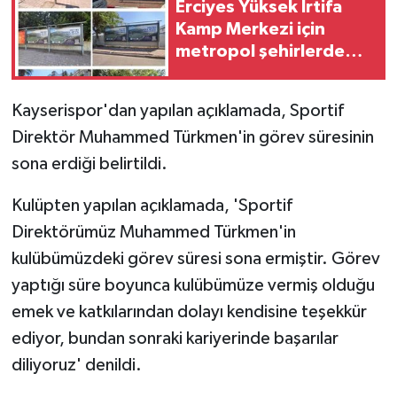
Erciyes Yüksek İrtifa
Kamp Merkezi için
GENEL
metropol şehirlerde
tanıtım atağı
GÜNDEM
Kayserispor'dan yapılan açıklamada, Sportif
Güvenlik
Direktör Muhammed Türkmen'in görev süresinin
sona erdiği belirtildi.
HABERDE İNSAN
Kulüpten yapılan açıklamada, 'Sportif
İNSAN
Direktörümüz Muhammed Türkmen'in
kulübümüzdeki görev süresi sona ermiştir. Görev
İş Dünyası
yaptığı süre boyunca kulübümüze vermiş olduğu
emek ve katkılarından dolayı kendisine teşekkür
Jandarma
ediyor, bundan sonraki kariyerinde başarılar
Kadın
diliyoruz' denildi.