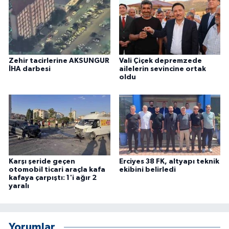
ÜLKE GÜNDEMİ
YAŞAM
YEREL
Zehir tacirlerine AKSUNGUR
Vali Çiçek depremzede
İHA darbesi
ailelerin sevincine ortak
oldu
Yerel Haberler
Karşı şeride geçen
Erciyes 38 FK, altyapı teknik
otomobil ticari araçla kafa
ekibini belirledi
kafaya çarpıştı: 1'i ağır 2
yaralı
Yorumlar