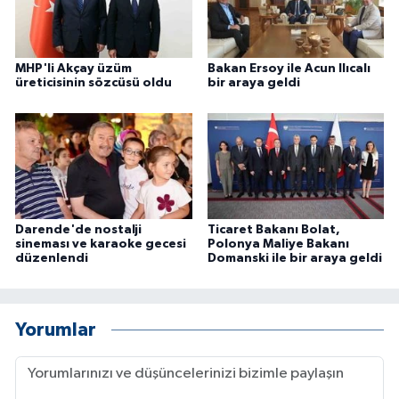
MHP'li Akçay üzüm
Bakan Ersoy ile Acun Ilıcalı
üreticisinin sözcüsü oldu
bir araya geldi
Darende'de nostalji
Ticaret Bakanı Bolat,
sineması ve karaoke gecesi
Polonya Maliye Bakanı
düzenlendi
Domanski ile bir araya geldi
Yorumlar