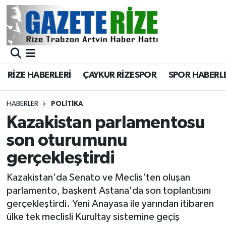
BÖLGEMİZ
Merkez Nöbetçi Eczaneler
SPOR
Merkez Hava Durumu
RİZE HABERLERİ
ÇAYKUR RİZESPOR
SPOR HABERL
Asayiş
Merkez Trafik Yoğunluk Haritası
HABERLER
POLİTİKA
Rize Jandarma Komutanlığı
Süper Lig Puan Durumu ve Fikstür
Kazakistan parlamentosu
son oturumunu
Bilim Teknoloji
Tüm Manşetler
gerçekleştirdi
Bölge
Son Dakika Haberleri
Kazakistan'da Senato ve Meclis'ten oluşan
parlamento, başkent Astana'da son toplantısını
Advertising news
Haber Arşivi
gerçekleştirdi. Yeni Anayasa ile yarından itibaren
ülke tek meclisli Kurultay sistemine geçiş
Canlı Maç