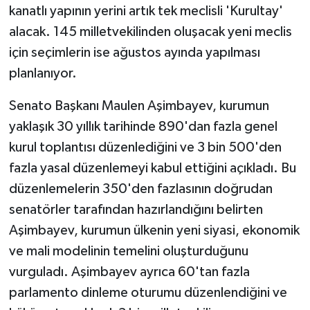
KÜLTÜR SANAT
kanatlı yapının yerini artık tek meclisli 'Kurultay'
alacak. 145 milletvekilinden oluşacak yeni meclis
MAGAZİN
için seçimlerin ise ağustos ayında yapılması
planlanıyor.
Otomobil
Senato Başkanı Maulen Aşimbayev, kurumun
POLİTİKA
yaklaşık 30 yıllık tarihinde 890'dan fazla genel
Sağlık
kurul toplantısı düzenlediğini ve 3 bin 500'den
fazla yasal düzenlemeyi kabul ettiğini açıkladı. Bu
SİYASET
düzenlemelerin 350'den fazlasının doğrudan
senatörler tarafından hazırlandığını belirten
SPOR HABERLERİ
Aşimbayev, kurumun ülkenin yeni siyasi, ekonomik
ve mali modelinin temelini oluşturduğunu
TEKNOLOJİ
vurguladı. Aşimbayev ayrıca 60'tan fazla
Turizm
parlamento dinleme oturumu düzenlendiğini ve