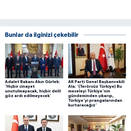
Bunlar da ilginizi çekebilir
Adalet Bakanı Akın Gürlek:
AK Parti Genel Başkanvekili
'Hiçbir cinayet
Ala: '(Terörsüz Türkiye) Bu
unutulmayacak, hiçbir delil
meseleyi Türkiye'nin
göz ardı edilmeyecek'
gündeminden çıkarıp,
Türkiye'yi prangalarından
kurtaracağız'