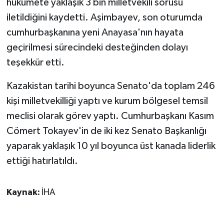
hükümete yaklaşık 3 bin milletvekili sorusu
ÜLKE GÜNDEMİ
iletildiğini kaydetti. Aşimbayev, son oturumda
cumhurbaşkanına yeni Anayasa'nın hayata
YAŞAM
geçirilmesi sürecindeki desteğinden dolayı
YEREL
teşekkür etti.
Kazakistan tarihi boyunca Senato'da toplam 246
Yerel Haberler
kişi milletvekilliği yaptı ve kurum bölgesel temsil
meclisi olarak görev yaptı. Cumhurbaşkanı Kasım
Cömert Tokayev'in de iki kez Senato Başkanlığı
yaparak yaklaşık 10 yıl boyunca üst kanada liderlik
ettiği hatırlatıldı.
Kaynak:
İHA