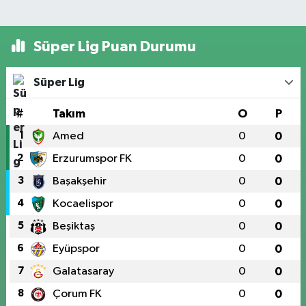
Süper Lig Puan Durumu
Süper Lig
#
Takım
O
P
1
Amed
0
0
2
Erzurumspor FK
0
0
3
Başakşehir
0
0
4
Kocaelispor
0
0
5
Beşiktaş
0
0
6
Eyüpspor
0
0
7
Galatasaray
0
0
8
Çorum FK
0
0