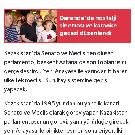
GENEL
Darende'de nostalji
sineması ve karaoke
GÜNDEM
gecesi düzenlendi
Güvenlik
Kazakistan'da Senato ve Meclis'ten oluşan
HABERDE İNSAN
parlamento, başkent Astana'da son toplantısını
gerçekleştirdi. Yeni Anayasa ile yarından itibaren
İNSAN
ülke tek meclisli Kurultay sistemine geçiş
yapacak.
İş Dünyası
Kazakistan'da 1995 yılından bu yana iki kanatlı
Jandarma
Senato ve Meclis olarak görev yapan Kazakistan
parlamentosunun görevi, yarın yürürlüğe girecek
Kadın
yeni Anayasa ile birlikte resmen sona eriyor. İki