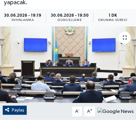
yapacak.
ÇEVRE
30.06.2026 - 19:19
30.06.2026 - 19:50
1 DK
YAYINLANMA
GÜNCELLEME
OKUNMA SÜRESI
Dış Haberler
Dünya
EĞİTİM
EKONOMİ
English News
Finans
Paylaş
-
+
A
A
Flaş Haber
Gayrimenkul