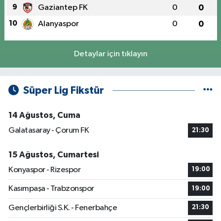
9
Gaziantep FK
0
0
10
Alanyaspor
0
0
Detaylar için tıklayın
Süper Lig Fikstür
14 Ağustos, Cuma
Galatasaray - Çorum FK
21:30
15 Ağustos, Cumartesi
Konyaspor - Rizespor
19:00
Kasımpaşa - Trabzonspor
19:00
Gençlerbirliği S.K. - Fenerbahçe
21:30