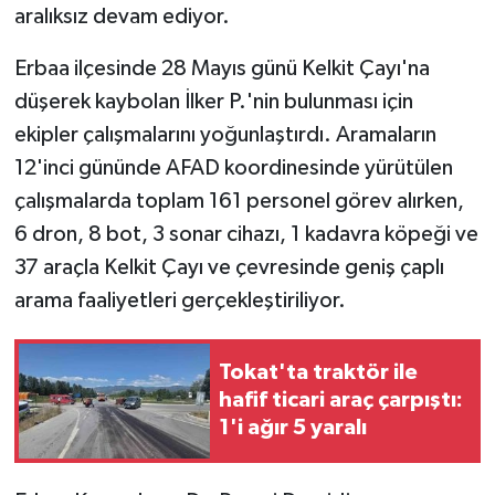
aralıksız devam ediyor.
GENEL
Erbaa ilçesinde 28 Mayıs günü Kelkit Çayı'na
düşerek kaybolan İlker P.'nin bulunması için
GÜNDEM
ekipler çalışmalarını yoğunlaştırdı. Aramaların
Güvenlik
12'inci gününde AFAD koordinesinde yürütülen
çalışmalarda toplam 161 personel görev alırken,
HABERDE İNSAN
6 dron, 8 bot, 3 sonar cihazı, 1 kadavra köpeği ve
37 araçla Kelkit Çayı ve çevresinde geniş çaplı
İNSAN
arama faaliyetleri gerçekleştiriliyor.
İş Dünyası
Tokat'ta traktör ile
Jandarma
hafif ticari araç çarpıştı:
1'i ağır 5 yaralı
Kadın