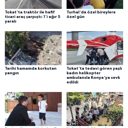
Tokat'ta traktör ile hafif
Turhal'da özel bireylere
ticari araç çarpıştı: 1'i ağır 5
özel gün
yaralı
Tarihi hamamda korkutan
Tokat'ta tedavi gören yaşlı
yangın
kadın helikopter
ambulansla Konya'ya sevk
edildi