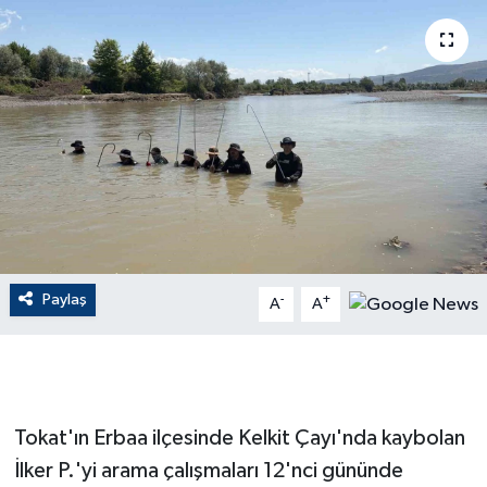
ÇEVRE
Dış Haberler
Dünya
EĞİTİM
EKONOMİ
Paylaş
-
+
A
A
English News
Finans
Flaş Haber
Tokat'ın Erbaa ilçesinde Kelkit Çayı'nda kaybolan
İlker P.'yi arama çalışmaları 12'nci gününde
Gayrimenkul