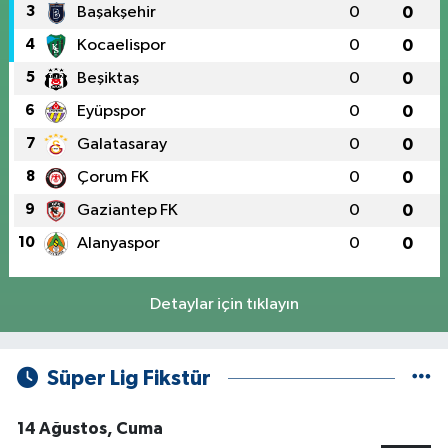
3
Başakşehir
0
0
4
Kocaelispor
0
0
5
Beşiktaş
0
0
6
Eyüpspor
0
0
7
Galatasaray
0
0
8
Çorum FK
0
0
9
Gaziantep FK
0
0
10
Alanyaspor
0
0
Detaylar için tıklayın
Süper Lig Fikstür
14 Ağustos, Cuma