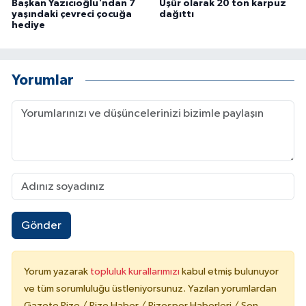
Başkan Yazıcıoğlu'ndan 7
Uşûr olarak 20 ton karpuz
yaşındaki çevreci çocuğa
dağıttı
hediye
Yorumlar
Gönder
Yorum yazarak
topluluk kurallarımızı
kabul etmiş bulunuyor
ve tüm sorumluluğu üstleniyorsunuz. Yazılan yorumlardan
Gazete Rize / Rize Haber / Rizespor Haberleri / Son