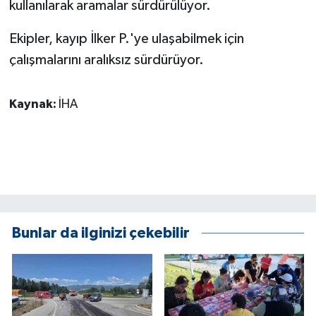
kullanılarak aramalar sürdürülüyor.
ÜLKE GÜNDEMİ
Ekipler, kayıp İlker P.'ye ulaşabilmek için
YAŞAM
çalışmalarını aralıksız sürdürüyor.
YEREL
Kaynak:
İHA
Yerel Haberler
Bunlar da ilginizi çekebilir