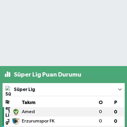
Süper Lig Puan Durumu
Süper Lig
#
Takım
O
P
1
Amed
0
0
2
Erzurumspor FK
0
0