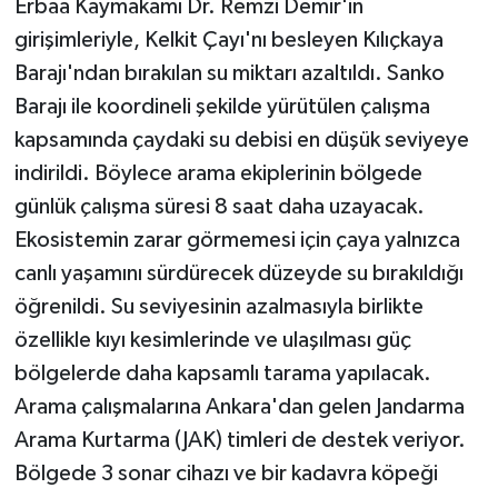
Erbaa Kaymakamı Dr. Remzi Demir'in
KÜLTÜR SANAT
girişimleriyle, Kelkit Çayı'nı besleyen Kılıçkaya
MAGAZİN
Barajı'ndan bırakılan su miktarı azaltıldı. Sanko
Barajı ile koordineli şekilde yürütülen çalışma
Otomobil
kapsamında çaydaki su debisi en düşük seviyeye
indirildi. Böylece arama ekiplerinin bölgede
POLİTİKA
günlük çalışma süresi 8 saat daha uzayacak.
Sağlık
Ekosistemin zarar görmemesi için çaya yalnızca
canlı yaşamını sürdürecek düzeyde su bırakıldığı
SİYASET
öğrenildi. Su seviyesinin azalmasıyla birlikte
özellikle kıyı kesimlerinde ve ulaşılması güç
SPOR HABERLERİ
bölgelerde daha kapsamlı tarama yapılacak.
TEKNOLOJİ
Arama çalışmalarına Ankara'dan gelen Jandarma
Arama Kurtarma (JAK) timleri de destek veriyor.
Turizm
Bölgede 3 sonar cihazı ve bir kadavra köpeği