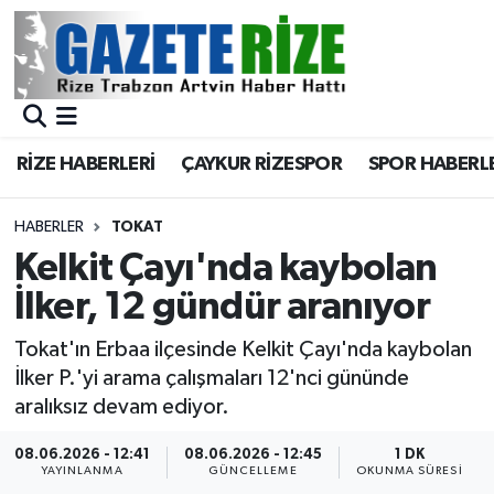
BÖLGEMİZ
Merkez Nöbetçi Eczaneler
SPOR
Merkez Hava Durumu
RİZE HABERLERİ
ÇAYKUR RİZESPOR
SPOR HABERL
Asayiş
Merkez Trafik Yoğunluk Haritası
HABERLER
TOKAT
Rize Jandarma Komutanlığı
Süper Lig Puan Durumu ve Fikstür
Kelkit Çayı'nda kaybolan
İlker, 12 gündür aranıyor
Bilim Teknoloji
Tüm Manşetler
Tokat'ın Erbaa ilçesinde Kelkit Çayı'nda kaybolan
Bölge
Son Dakika Haberleri
İlker P.'yi arama çalışmaları 12'nci gününde
aralıksız devam ediyor.
Advertising news
Haber Arşivi
08.06.2026 - 12:41
08.06.2026 - 12:45
1 DK
YAYINLANMA
GÜNCELLEME
OKUNMA SÜRESI
Canlı Maç