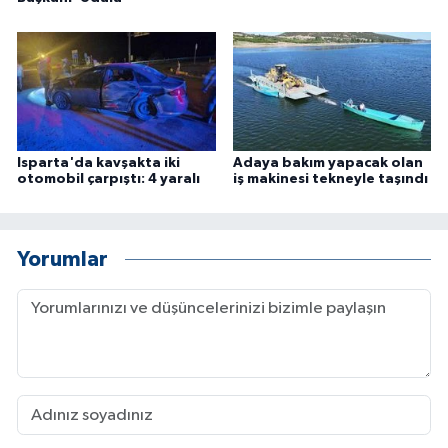
Isparta'da kavşakta iki
Adaya bakım yapacak olan
otomobil çarpıştı: 4 yaralı
iş makinesi tekneyle taşındı
Yorumlar