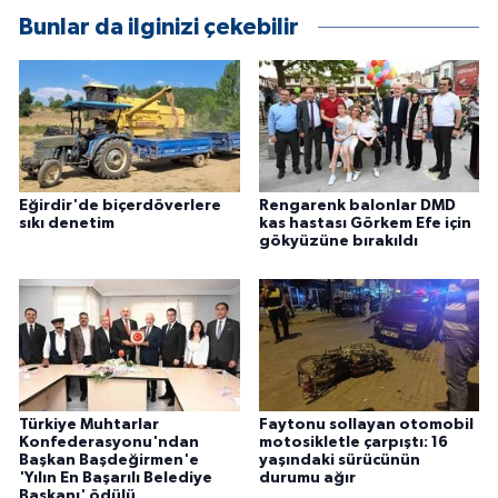
Bunlar da ilginizi çekebilir
Eğirdir'de biçerdöverlere
Rengarenk balonlar DMD
sıkı denetim
kas hastası Görkem Efe için
gökyüzüne bırakıldı
Türkiye Muhtarlar
Faytonu sollayan otomobil
Konfederasyonu'ndan
motosikletle çarpıştı: 16
Başkan Başdeğirmen'e
yaşındaki sürücünün
'Yılın En Başarılı Belediye
durumu ağır
Başkanı' ödülü