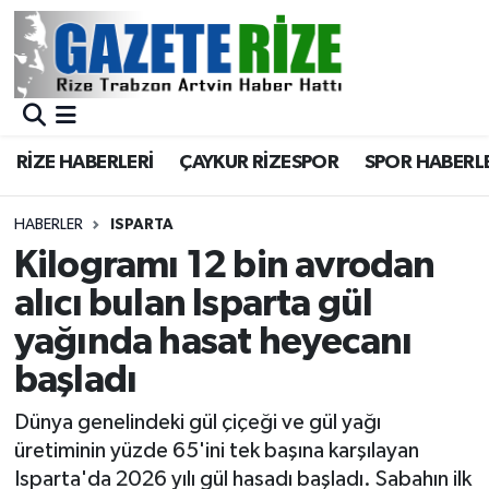
BÖLGEMİZ
Merkez Nöbetçi Eczaneler
SPOR
Merkez Hava Durumu
RİZE HABERLERİ
ÇAYKUR RİZESPOR
SPOR HABERL
Asayiş
Merkez Trafik Yoğunluk Haritası
HABERLER
ISPARTA
Rize Jandarma Komutanlığı
Süper Lig Puan Durumu ve Fikstür
Kilogramı 12 bin avrodan
alıcı bulan Isparta gül
Bilim Teknoloji
Tüm Manşetler
yağında hasat heyecanı
Bölge
Son Dakika Haberleri
başladı
Advertising news
Haber Arşivi
Dünya genelindeki gül çiçeği ve gül yağı
üretiminin yüzde 65'ini tek başına karşılayan
Canlı Maç
Isparta'da 2026 yılı gül hasadı başladı. Sabahın ilk