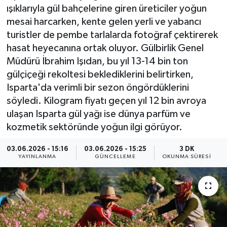
ışıklarıyla gül bahçelerine giren üreticiler yoğun
ÇEVRE
mesai harcarken, kente gelen yerli ve yabancı
turistler de pembe tarlalarda fotoğraf çektirerek
Dış Haberler
hasat heyecanına ortak oluyor. Gülbirlik Genel
Müdürü İbrahim Işıdan, bu yıl 13-14 bin ton
Dünya
gülçiçeği rekoltesi beklediklerini belirtirken,
Isparta'da verimli bir sezon öngördüklerini
EĞİTİM
söyledi. Kilogram fiyatı geçen yıl 12 bin avroya
ulaşan Isparta gül yağı ise dünya parfüm ve
EKONOMİ
kozmetik sektöründe yoğun ilgi görüyor.
English News
03.06.2026 - 15:16
03.06.2026 - 15:25
3 DK
YAYINLANMA
GÜNCELLEME
OKUNMA SÜRESI
Finans
Flaş Haber
Gayrimenkul