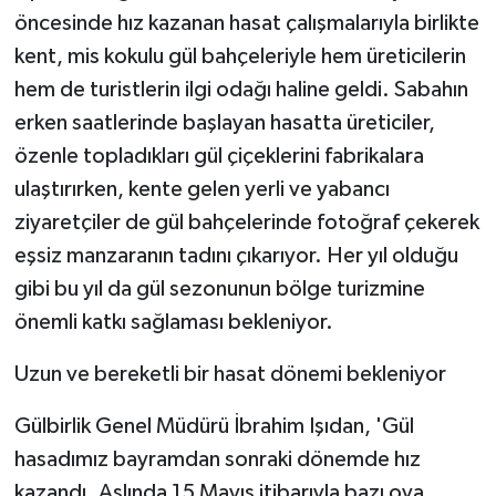
ÜLKE GÜNDEMİ
öncesinde hız kazanan hasat çalışmalarıyla birlikte
kent, mis kokulu gül bahçeleriyle hem üreticilerin
YAŞAM
hem de turistlerin ilgi odağı haline geldi. Sabahın
erken saatlerinde başlayan hasatta üreticiler,
YEREL
özenle topladıkları gül çiçeklerini fabrikalara
ulaştırırken, kente gelen yerli ve yabancı
Yerel Haberler
ziyaretçiler de gül bahçelerinde fotoğraf çekerek
eşsiz manzaranın tadını çıkarıyor. Her yıl olduğu
gibi bu yıl da gül sezonunun bölge turizmine
önemli katkı sağlaması bekleniyor.
Uzun ve bereketli bir hasat dönemi bekleniyor
Gülbirlik Genel Müdürü İbrahim Işıdan, 'Gül
hasadımız bayramdan sonraki dönemde hız
kazandı. Aslında 15 Mayıs itibarıyla bazı ova