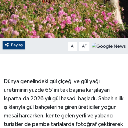
GENEL
GÜNDEM
Güvenlik
Paylaş
-
+
A
A
HABERDE İNSAN
İNSAN
Dünya genelindeki gül çiçeği ve gül yağı
İş Dünyası
üretiminin yüzde 65'ini tek başına karşılayan
Isparta'da 2026 yılı gül hasadı başladı. Sabahın ilk
Jandarma
ışıklarıyla gül bahçelerine giren üreticiler yoğun
mesai harcarken, kente gelen yerli ve yabancı
Kadın
turistler de pembe tarlalarda fotoğraf çektirerek