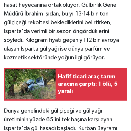
KÜLTÜR SANAT
hasat heyecanına ortak oluyor. Gülbirlik Genel
Müdürü İbrahim Işıdan, bu yıl 13-14 bin ton
MAGAZİN
gülçiçeği rekoltesi beklediklerini belirtirken,
Isparta'da verimli bir sezon öngördüklerini
Otomobil
söyledi. Kilogram fiyatı geçen yıl 12 bin avroya
POLİTİKA
ulaşan Isparta gül yağı ise dünya parfüm ve
kozmetik sektöründe yoğun ilgi görüyor.
Sağlık
Hafif ticari araç tarım
SİYASET
aracına çarptı: 1 ölü, 5
yaralı
SPOR HABERLERİ
TEKNOLOJİ
Dünya genelindeki gül çiçeği ve gül yağı
üretiminin yüzde 65'ini tek başına karşılayan
Turizm
Isparta'da gül hasadı başladı. Kurban Bayramı