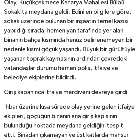
Olay, Küçükçekmece Kanarya Mahallesi Bülbül
KÜLTÜR SANAT
Sokak'ta meydana geldi. Edinilen bilgilere göre,
MAGAZİN
sokak üzerinde bulunan bir inşaatın temel kazısı
yapıldığı sırada, hemen yan tarafında yer alan
Otomobil
binanın bahçe kısmında henüz belirlenemeyen bir
nedenle kısmi göçük yaşandı. Büyük bir gürültüyle
POLİTİKA
yaşanan toprak kaymasının ardından çevredeki
Sağlık
vatandaşlar durumu hemen polis, itfaiye ve
belediye ekiplerine bildirdi.
SİYASET
Giriş kapanınca itfaiye merdiveni devreye girdi
SPOR HABERLERİ
İhbar üzerine kısa sürede olay yerine gelen itfaiye
TEKNOLOJİ
ekipleri, göçüğün binanın ana giriş kapısının
bulunduğu noktada meydana geldiğini tespit
Turizm
etti. Binadan çıkamayan ve üst katlarda mahsur