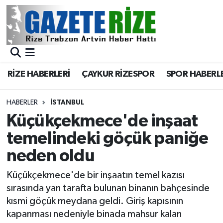
BÖLGEMİZ
Merkez Nöbetçi Eczaneler
SPOR
Merkez Hava Durumu
RİZE HABERLERİ
ÇAYKUR RİZESPOR
SPOR HABERL
Asayiş
Merkez Trafik Yoğunluk Haritası
HABERLER
İSTANBUL
Rize Jandarma Komutanlığı
Süper Lig Puan Durumu ve Fikstür
Küçükçekmece'de inşaat
temelindeki göçük paniğe
Bilim Teknoloji
Tüm Manşetler
neden oldu
Bölge
Son Dakika Haberleri
Küçükçekmece'de bir inşaatın temel kazısı
sırasında yan tarafta bulunan binanın bahçesinde
Advertising news
Haber Arşivi
kısmi göçük meydana geldi. Giriş kapısının
kapanması nedeniyle binada mahsur kalan
Canlı Maç