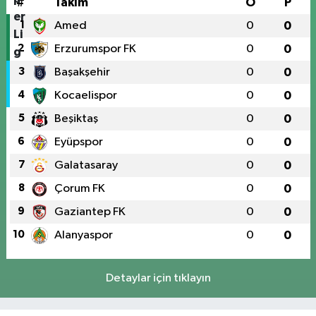
#
Takım
O
P
1
Amed
0
0
2
Erzurumspor FK
0
0
3
Başakşehir
0
0
4
Kocaelispor
0
0
5
Beşiktaş
0
0
6
Eyüpspor
0
0
7
Galatasaray
0
0
8
Çorum FK
0
0
9
Gaziantep FK
0
0
10
Alanyaspor
0
0
Detaylar için tıklayın