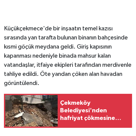
GENEL
Küçükçekmece'de bir inşaatın temel kazısı
GÜNDEM
sırasında yan tarafta bulunan binanın bahçesinde
Güvenlik
kısmi göçük meydana geldi. Giriş kapısının
kapanması nedeniyle binada mahsur kalan
HABERDE İNSAN
vatandaşlar, itfaiye ekipleri tarafından merdivenle
tahliye edildi. Öte yandan çöken alan havadan
İNSAN
görüntülendi.
İş Dünyası
Çekmeköy
Jandarma
Belediyesi'nden
hafriyat çökmesine
Kadın
ilişkin açıklama