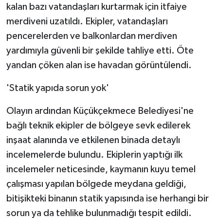
kalan bazı vatandaşları kurtarmak için itfaiye
ÜLKE GÜNDEMİ
merdiveni uzatıldı. Ekipler, vatandaşları
YAŞAM
pencerelerden ve balkonlardan merdiven
yardımıyla güvenli bir şekilde tahliye etti. Öte
YEREL
yandan çöken alan ise havadan görüntülendi.
Yerel Haberler
'Statik yapıda sorun yok'
Olayın ardından Küçükçekmece Belediyesi'ne
bağlı teknik ekipler de bölgeye sevk edilerek
inşaat alanında ve etkilenen binada detaylı
incelemelerde bulundu. Ekiplerin yaptığı ilk
incelemeler neticesinde, kaymanın kuyu temel
çalışması yapılan bölgede meydana geldiği,
bitişikteki binanın statik yapısında ise herhangi bir
sorun ya da tehlike bulunmadığı tespit edildi.