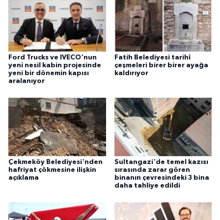
Ford Trucks ve IVECO'nun
Fatih Belediyesi tarihî
yeni nesil kabin projesinde
çeşmeleri birer birer ayağa
yeni bir dönemin kapısı
kaldırıyor
aralanıyor
Çekmeköy Belediyesi'nden
Sultangazi'de temel kazısı
hafriyat çökmesine ilişkin
sırasında zarar gören
açıklama
binanın çevresindeki 3 bina
daha tahliye edildi