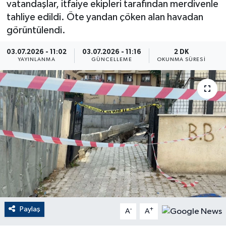
vatandaşlar, itfaiye ekipleri tarafından merdivenle
tahliye edildi. Öte yandan çöken alan havadan
ÇEVRE
görüntülendi.
Dış Haberler
03.07.2026 - 11:02
03.07.2026 - 11:16
2 DK
YAYINLANMA
GÜNCELLEME
OKUNMA SÜRESI
Dünya
EĞİTİM
EKONOMİ
English News
Finans
Flaş Haber
Paylaş
-
+
A
A
Gayrimenkul