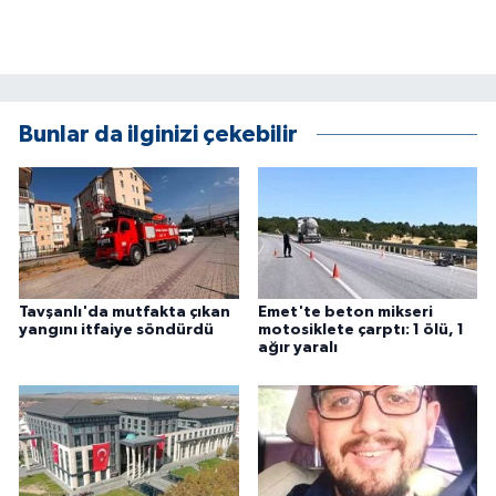
ÜLKE GÜNDEMİ
YAŞAM
YEREL
Bunlar da ilginizi çekebilir
Yerel Haberler
Tavşanlı'da mutfakta çıkan
Emet'te beton mikseri
yangını itfaiye söndürdü
motosiklete çarptı: 1 ölü, 1
ağır yaralı