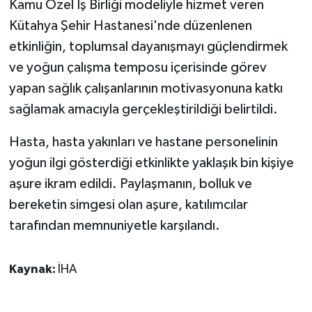
Kamu Özel İş Birliği modeliyle hizmet veren
KÜLTÜR SANAT
Kütahya Şehir Hastanesi'nde düzenlenen
MAGAZİN
etkinliğin, toplumsal dayanışmayı güçlendirmek
ve yoğun çalışma temposu içerisinde görev
Otomobil
yapan sağlık çalışanlarının motivasyonuna katkı
sağlamak amacıyla gerçekleştirildiği belirtildi.
POLİTİKA
Hasta, hasta yakınları ve hastane personelinin
Sağlık
yoğun ilgi gösterdiği etkinlikte yaklaşık bin kişiye
SİYASET
aşure ikram edildi. Paylaşmanın, bolluk ve
bereketin simgesi olan aşure, katılımcılar
SPOR HABERLERİ
tarafından memnuniyetle karşılandı.
TEKNOLOJİ
Kaynak:
İHA
Turizm