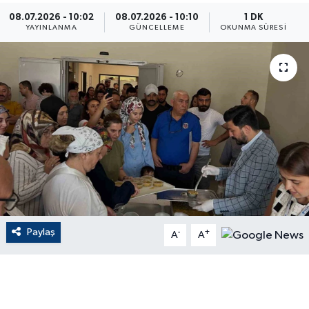
08.07.2026 - 10:02
08.07.2026 - 10:10
1 DK
ÇEVRE
YAYINLANMA
GÜNCELLEME
OKUNMA SÜRESI
Dış Haberler
Dünya
EĞİTİM
EKONOMİ
English News
Paylaş
-
+
Finans
A
A
Flaş Haber
Gayrimenkul