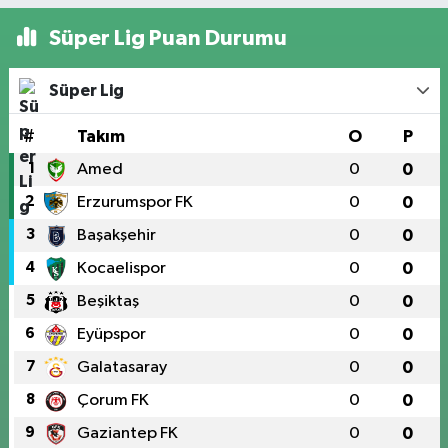
Süper Lig Puan Durumu
Süper Lig
#
Takım
O
P
1
Amed
0
0
2
Erzurumspor FK
0
0
3
Başakşehir
0
0
4
Kocaelispor
0
0
5
Beşiktaş
0
0
6
Eyüpspor
0
0
7
Galatasaray
0
0
8
Çorum FK
0
0
9
Gaziantep FK
0
0