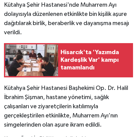
Kütahya Şehir Hastanesi'nde Muharrem Ayı
dolayısıyla düzenlenen etkinlikte bin kişilik aşure
GENEL
dağıtılarak birlik, beraberlik ve dayanışma mesajı
GÜNDEM
verildi.
Güvenlik
Hisarcık'ta 'Yazımda
Kardeşlik Var' kampı
HABERDE İNSAN
tamamlandı
İNSAN
Kütahya Şehir Hastanesi Başhekimi Op. Dr. Halil
İş Dünyası
İbrahim Şişman, hastane yönetimi, sağlık
çalışanları ve ziyaretçilerin katılımıyla
Jandarma
gerçekleştirilen etkinlikte, Muharrem Ayı'nın
Kadın
simgelerinden olan aşure ikram edildi.