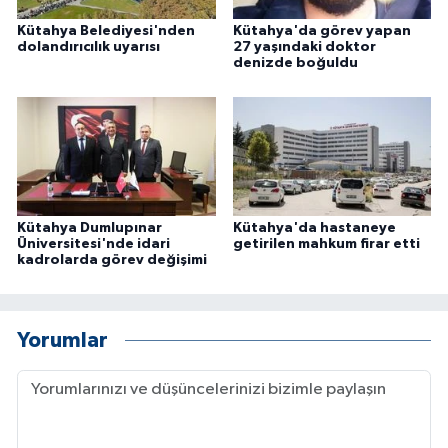
Kütahya Belediyesi'nden
Kütahya'da görev yapan
dolandırıcılık uyarısı
27 yaşındaki doktor
denizde boğuldu
Kütahya Dumlupınar
Kütahya'da hastaneye
Üniversitesi'nde idari
getirilen mahkum firar etti
kadrolarda görev değişimi
Yorumlar