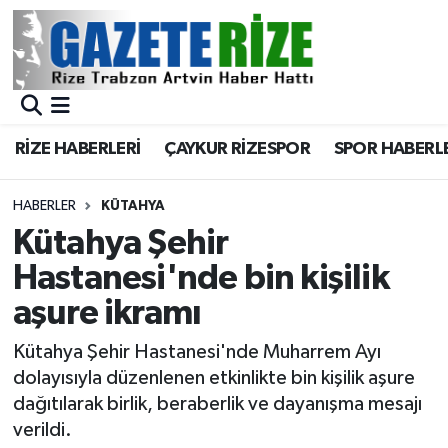
BÖLGEMİZ
Merkez Nöbetçi Eczaneler
SPOR
Merkez Hava Durumu
RİZE HABERLERİ
ÇAYKUR RİZESPOR
SPOR HABERL
Asayiş
Merkez Trafik Yoğunluk Haritası
HABERLER
KÜTAHYA
Rize Jandarma Komutanlığı
Süper Lig Puan Durumu ve Fikstür
Kütahya Şehir
Hastanesi'nde bin kişilik
Bilim Teknoloji
Tüm Manşetler
aşure ikramı
Bölge
Son Dakika Haberleri
Kütahya Şehir Hastanesi'nde Muharrem Ayı
dolayısıyla düzenlenen etkinlikte bin kişilik aşure
Advertising news
Haber Arşivi
dağıtılarak birlik, beraberlik ve dayanışma mesajı
verildi.
Canlı Maç