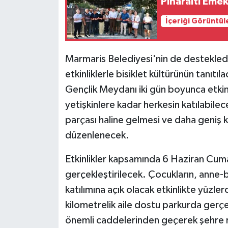
Pınaraltı Emek
KÜLTÜR SANAT
İçeriği Görüntül
MAGAZİN
Otomobil
Marmaris Belediyesi'nin de destekledi
etkinliklerle bisiklet kültürünün tanı
POLİTİKA
Gençlik Meydanı iki gün boyunca etkin
yetişkinlere kadar herkesin katılabilece
Sağlık
parçası haline gelmesi ve daha geniş ki
SİYASET
düzenlenecek.
Etkinlikler kapsamında 6 Haziran Cum
SPOR HABERLERİ
gerçekleştirilecek. Çocukların, anne-b
TEKNOLOJİ
katılımına açık olacak etkinlikte yüzler
kilometrelik aile dostu parkurda gerçe
Turizm
önemli caddelerinden geçerek şehre 