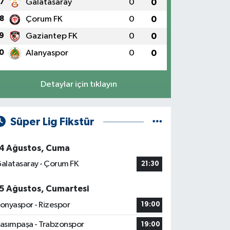
7
Galatasaray
0
0
8
Çorum FK
0
0
9
Gaziantep FK
0
0
0
Alanyaspor
0
0
Detaylar için tıklayın
Süper Lig Fikstür
4 Ağustos, Cuma
alatasaray - Çorum FK
21:30
5 Ağustos, Cumartesi
onyaspor - Rizespor
19:00
asımpaşa - Trabzonspor
19:00