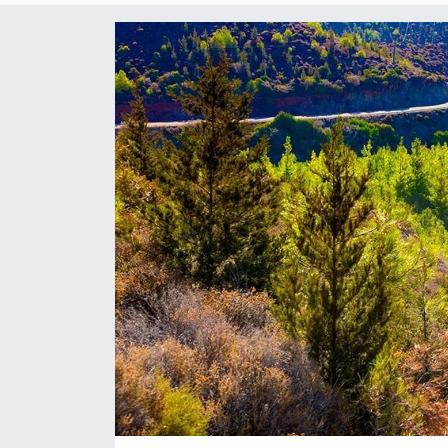
ÇEVRE
Dış Haberler
Dünya
EĞİTİM
EKONOMİ
English News
Finans
Flaş Haber
Gayrimenkul