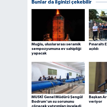
Bunlar da ilginizi çekebilir
Muğla, uluslararası seramik
Pınaraltı 
sempozyumuna ev sahipliği
açıldı
yapacak
MUSKİ Genel Müdürü Şengül
Başkan Ara
Bodrum'un su sorununu
veriyor
çözecek yatırımları inceledi