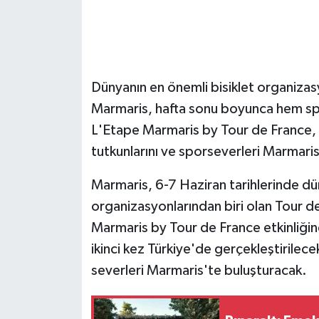
GENEL
GÜNDEM
Dünyanın en önemli bisiklet organizasy
Güvenlik
Marmaris, hafta sonu boyunca hem sp
L'Etape Marmaris by Tour de France, d
HABERDE İNSAN
tutkunlarını ve sporseverleri Marmari
İNSAN
Marmaris, 6-7 Haziran tarihlerinde düny
organizasyonlarından biri olan Tour de
İş Dünyası
Marmaris by Tour de France etkinliğin
ikinci kez Türkiye'de gerçekleştirilece
Jandarma
severleri Marmaris'te buluşturacak.
Kadın