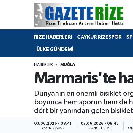
BÖLGEMİZ
Merkez Nöbetçi Eczaneler
RİZE HABERLERİ
ÇAYKUR RİZESPOR
SP
SPOR
Merkez Hava Durumu
ÜLKE GÜNDEMİ
Asayiş
Merkez Trafik Yoğunluk Haritası
HABERLER
MUĞLA
Rize Jandarma Komutanlığı
Süper Lig Puan Durumu ve Fikstür
Marmaris'te ha
Bilim Teknoloji
Tüm Manşetler
Dünyanın en önemli bisiklet or
Bölge
Son Dakika Haberleri
boyunca hem sporun hem de he
dört bir yanından gelen bisikle
Advertising news
Haber Arşivi
03.06.2026 - 08:41
03.06.2026 - 08:45
Canlı Maç
YAYINLANMA
GÜNCELLEME
OK