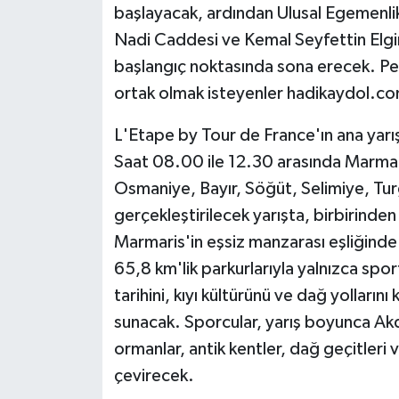
başlayacak, ardından Ulusal Egemenli
ÜLKE GÜNDEMİ
Nadi Caddesi ve Kemal Seyfettin Elg
YAŞAM
başlangıç noktasında sona erecek. P
ortak olmak isteyenler hadikaydol.com
YEREL
L'Etape by Tour de France'ın ana yarı
Yerel Haberler
Saat 08.00 ile 12.30 arasında Marmar
Osmaniye, Bayır, Söğüt, Selimiye, Tu
gerçekleştirilecek yarışta, birbirinden
Marmaris'in eşsiz manzarası eşliğinde
65,8 km'lik parkurlarıyla yalnızca spo
tarihini, kıyı kültürünü ve dağ yolları
sunacak. Sporcular, yarış boyunca Akd
ormanlar, antik kentler, dağ geçitleri 
çevirecek.