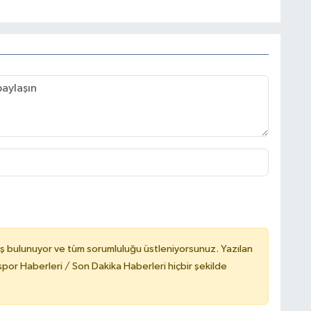
ş bulunuyor ve tüm sorumluluğu üstleniyorsunuz. Yazılan
or Haberleri / Son Dakika Haberleri hiçbir şekilde