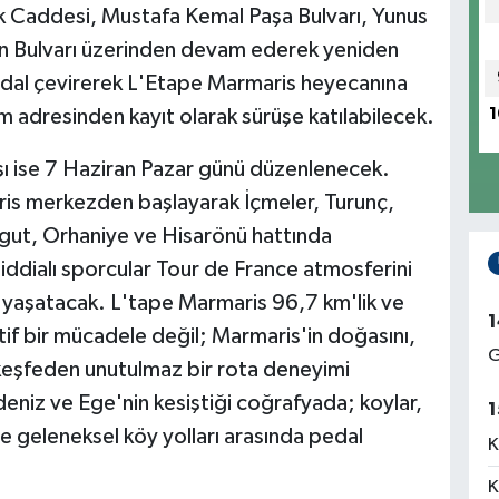
k Caddesi, Mustafa Kemal Paşa Bulvarı, Yunus
in Bulvarı üzerinden devam ederek yeniden
edal çevirerek L'Etape Marmaris heyecanına
1
 adresinden kayıt olarak sürüşe katılabilecek.
şı ise 7 Haziran Pazar günü düzenlenecek.
is merkezden başlayarak İçmeler, Turunç,
rgut, Orhaniye ve Hisarönü hattında
 iddialı sporcular Tour de France atmosferini
 yaşatacak. L'tape Marmaris 96,7 km'lik ve
1
rtif bir mücadele değil; Marmaris'in doğasını,
G
nı keşfeden unutulmaz bir rota deneyimi
eniz ve Ege'nin kesiştiği coğrafyada; koylar,
1
ve geleneksel köy yolları arasında pedal
K
K