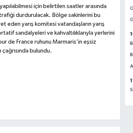
apılabilmesi için belirtilen saatler arasında
G
afiği durdurulacak. Bölge sakinlerini bu
G
t eden yarış komitesi vatandaşların yarış
atif sandalyeleri ve kahvaltılıklarıyla yerlerini
1
our de France ruhunu Marmaris'in eşsiz
B
ı çağrısında bulundu.
B
A
1
S