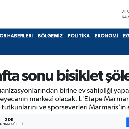
BIT
64.
DO
47,
EU
55,
STE
OR HABERLERİ
BÖLGEMİZ
POLİTİKA
EKONOMİ
EĞ
64,
GRA
666
BİS
13.
fta sonu bisiklet şö
ganizasyonlarından birine ev sahipliği yap
yecanın merkezi olacak. L'Etape Marmari
t tutkunlarını ve sporseverleri Marmaris'i
2 DK
UNMA SÜRESI