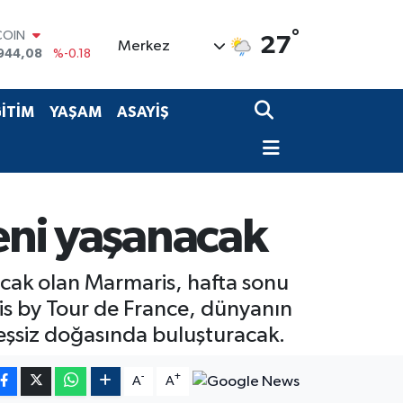
COIN
944,08
%-0.18
°
LAR
27
Merkez
7436
%0.18
RO
2510
%0.32
RLİN
İTİM
YAŞAM
ASAYİŞ
4811
%0.38
M ALTIN
0.55
%0.03
T100
779
%-14
leni yaşanacak
acak olan Marmaris, hafta sonu
s by Tour de France, dünyanın
n eşsiz doğasında buluşturacak.
-
+
A
A