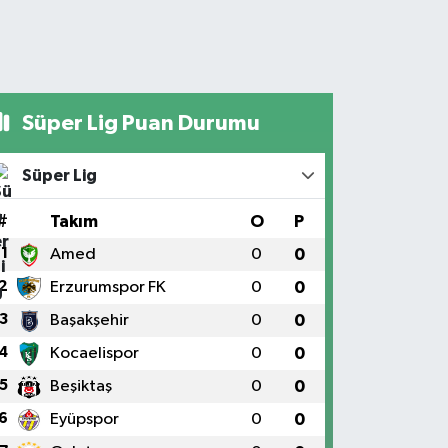
Süper Lig Puan Durumu
Süper Lig
#
Takım
O
P
1
Amed
0
0
2
Erzurumspor FK
0
0
3
Başakşehir
0
0
4
Kocaelispor
0
0
5
Beşiktaş
0
0
6
Eyüpspor
0
0