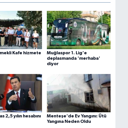
Emekli Kafe hizmete
Muğlaspor 1. Lig'e
deplasmanda 'merhaba'
diyor
s 2,5 yılın hesabını
Menteşe'de Ev Yangını: Ütü
Yangına Neden Oldu