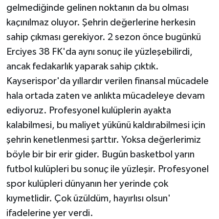
KÜLTÜR SANAT
gelmediğinde gelinen noktanın da bu olması
kaçınılmaz oluyor. Şehrin değerlerine herkesin
MAGAZİN
sahip çıkması gerekiyor. 2 sezon önce bugünkü
Erciyes 38 FK'da aynı sonuç ile yüzleşebilirdi,
Otomobil
ancak fedakarlık yaparak sahip çıktık.
POLİTİKA
Kayserispor'da yıllardır verilen finansal mücadele
hala ortada zaten ve anlıkta mücadeleye devam
Sağlık
ediyoruz. Profesyonel kulüplerin ayakta
kalabilmesi, bu maliyet yükünü kaldırabilmesi için
SİYASET
şehrin kenetlenmesi şarttır. Yoksa değerlerimiz
SPOR HABERLERİ
böyle bir bir erir gider. Bugün basketbol yarın
futbol kulüpleri bu sonuç ile yüzleşir. Profesyonel
TEKNOLOJİ
spor kulüpleri dünyanın her yerinde çok
kıymetlidir. Çok üzüldüm, hayırlısı olsun'
Turizm
ifadelerine yer verdi.