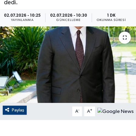
dedi.
ÇEVRE
02.07.2026 - 10:25
02.07.2026 - 10:30
1 DK
YAYINLANMA
GÜNCELLEME
OKUNMA SÜRESI
Dış Haberler
Dünya
EĞİTİM
EKONOMİ
English News
Finans
Paylaş
-
+
A
A
Flaş Haber
Gayrimenkul