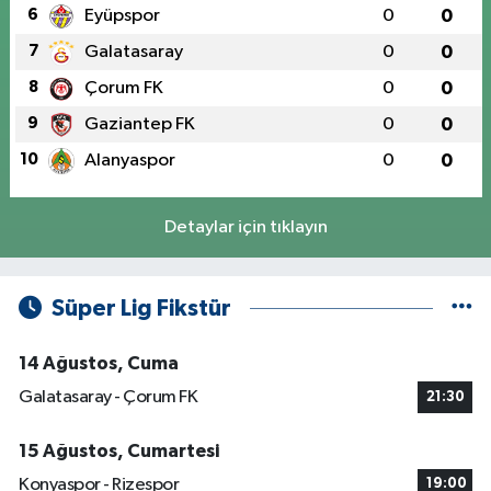
6
Eyüpspor
0
0
7
Galatasaray
0
0
8
Çorum FK
0
0
9
Gaziantep FK
0
0
10
Alanyaspor
0
0
Detaylar için tıklayın
Süper Lig Fikstür
14 Ağustos, Cuma
Galatasaray - Çorum FK
21:30
15 Ağustos, Cumartesi
Konyaspor - Rizespor
19:00