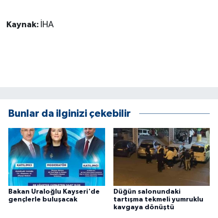
ÜLKE GÜNDEMİ
Kaynak:
İHA
YAŞAM
YEREL
Yerel Haberler
Bunlar da ilginizi çekebilir
Bakan Uraloğlu Kayseri'de
Düğün salonundaki
gençlerle buluşacak
tartışma tekmeli yumruklu
kavgaya dönüştü