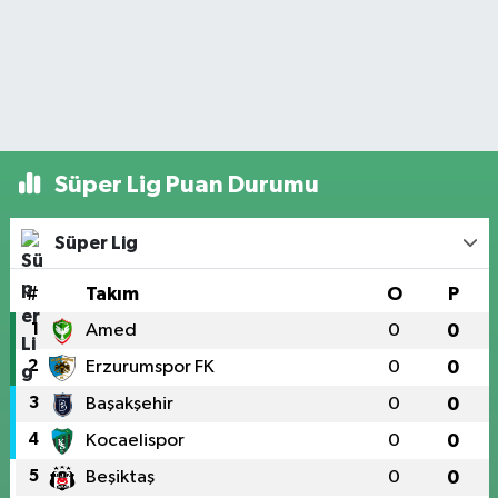
Süper Lig Puan Durumu
Süper Lig
#
Takım
O
P
1
Amed
0
0
2
Erzurumspor FK
0
0
3
Başakşehir
0
0
4
Kocaelispor
0
0
5
Beşiktaş
0
0