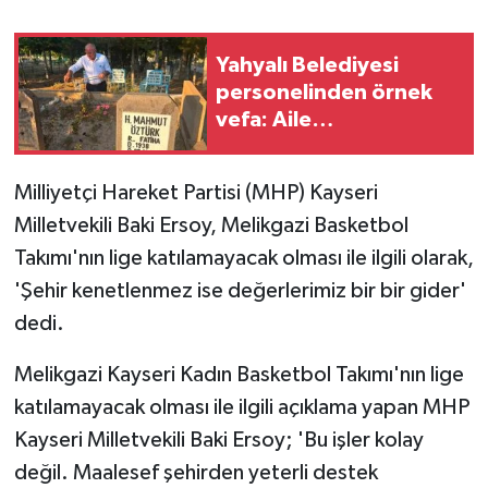
GENEL
Yahyalı Belediyesi
personelinden örnek
GÜNDEM
vefa: Aile
kabristanlarını
Güvenlik
temizleyip dualarını
Milliyetçi Hareket Partisi (MHP) Kayseri
ettiler
HABERDE İNSAN
Milletvekili Baki Ersoy, Melikgazi Basketbol
Takımı'nın lige katılamayacak olması ile ilgili olarak,
İNSAN
'Şehir kenetlenmez ise değerlerimiz bir bir gider'
dedi.
İş Dünyası
Melikgazi Kayseri Kadın Basketbol Takımı'nın lige
Jandarma
katılamayacak olması ile ilgili açıklama yapan MHP
Kayseri Milletvekili Baki Ersoy; 'Bu işler kolay
Kadın
değil. Maalesef şehirden yeterli destek