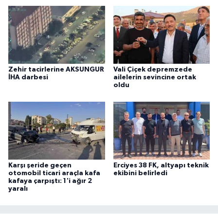
Zehir tacirlerine AKSUNGUR
Vali Çiçek depremzede
İHA darbesi
ailelerin sevincine ortak
oldu
Karşı şeride geçen
Erciyes 38 FK, altyapı teknik
otomobil ticari araçla kafa
ekibini belirledi
kafaya çarpıştı: 1'i ağır 2
yaralı