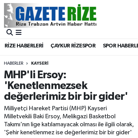
BÖLGEMİZ
Merkez Nöbetçi Eczaneler
SPOR
Merkez Hava Durumu
RİZE HABERLERİ
ÇAYKUR RİZESPOR
SPOR HABERL
Asayiş
Merkez Trafik Yoğunluk Haritası
HABERLER
KAYSERI
Rize Jandarma Komutanlığı
Süper Lig Puan Durumu ve Fikstür
MHP'li Ersoy:
'Kenetlenmezsek
Bilim Teknoloji
Tüm Manşetler
değerlerimiz bir bir gider'
Bölge
Son Dakika Haberleri
Milliyetçi Hareket Partisi (MHP) Kayseri
Milletvekili Baki Ersoy, Melikgazi Basketbol
Advertising news
Haber Arşivi
Takımı'nın lige katılamayacak olması ile ilgili olarak,
'Şehir kenetlenmez ise değerlerimiz bir bir gider'
Canlı Maç