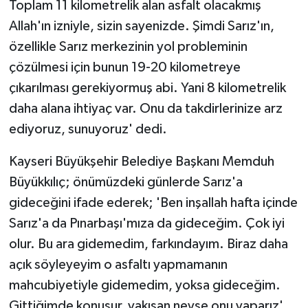
Toplam 11 kilometrelik alan asfalt olacakmış
ÜLKE GÜNDEMİ
Allah'ın izniyle, sizin sayenizde. Şimdi Sarız'ın,
özellikle Sarız merkezinin yol probleminin
YAŞAM
çözülmesi için bunun 19-20 kilometreye
YEREL
çıkarılması gerekiyormuş abi. Yani 8 kilometrelik
daha alana ihtiyaç var. Onu da takdirlerinize arz
Yerel Haberler
ediyoruz, sunuyoruz' dedi.
Kayseri Büyükşehir Belediye Başkanı Memduh
Büyükkılıç; önümüzdeki günlerde Sarız'a
gideceğini ifade ederek; 'Ben inşallah hafta içinde
Sarız'a da Pınarbaşı'mıza da gideceğim. Çok iyi
olur. Bu ara gidemedim, farkındayım. Biraz daha
açık söyleyeyim o asfaltı yapmamanın
mahcubiyetiyle gidemedim, yoksa gideceğim.
Gittiğimde konuşur, yakışan neyse onu yaparız'