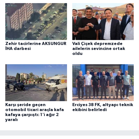
Zehir tacirlerine AKSUNGUR
Vali Çiçek depremzede
İHA darbesi
ailelerin sevincine ortak
oldu
Karşı şeride geçen
Erciyes 38 FK, altyapı teknik
otomobil ticari araçla kafa
ekibini belirledi
kafaya çarpıştı: 1'i ağır 2
yaralı