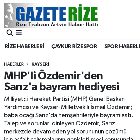
BÖLGEMİZ
Merkez Nöbetçi Eczaneler
SPOR
Merkez Hava Durumu
RİZE HABERLERİ
ÇAYKUR RİZESPOR
SPOR HABERL
Asayiş
Merkez Trafik Yoğunluk Haritası
HABERLER
KAYSERI
Rize Jandarma Komutanlığı
Süper Lig Puan Durumu ve Fikstür
MHP'li Özdemir'den
Sarız'a bayram hediyesi
Bilim Teknoloji
Tüm Manşetler
Milliyetçi Hareket Partisi (MHP) Genel Başkan
Bölge
Son Dakika Haberleri
Yardımcısı ve Kayseri Milletvekili İsmail Özdemir;
baba ocağı Sarız'da hemşehrileriyle bayramlaştı.
Advertising news
Haber Arşivi
Talep ve sorunları dinleyen Özdemir, Sarız
merkezde devam eden yol sorununun çözümü
Canlı Maç
için asfalt çalışmalarının genişletilmesi konusunda