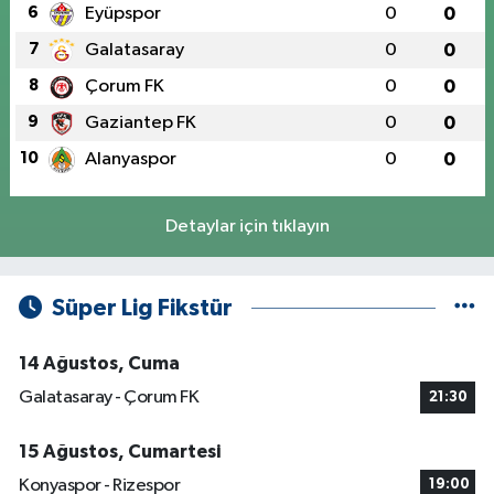
6
Eyüpspor
0
0
7
Galatasaray
0
0
8
Çorum FK
0
0
9
Gaziantep FK
0
0
10
Alanyaspor
0
0
Detaylar için tıklayın
Süper Lig Fikstür
14 Ağustos, Cuma
Galatasaray - Çorum FK
21:30
15 Ağustos, Cumartesi
Konyaspor - Rizespor
19:00