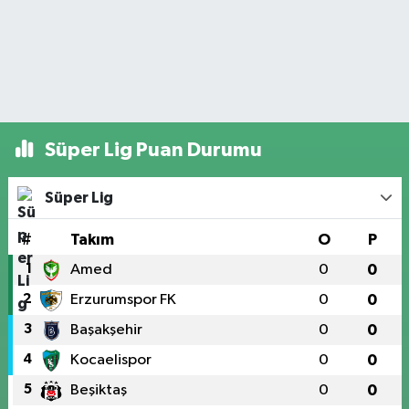
Süper Lig Puan Durumu
Süper Lig
#
Takım
O
P
1
Amed
0
0
2
Erzurumspor FK
0
0
3
Başakşehir
0
0
4
Kocaelispor
0
0
5
Beşiktaş
0
0