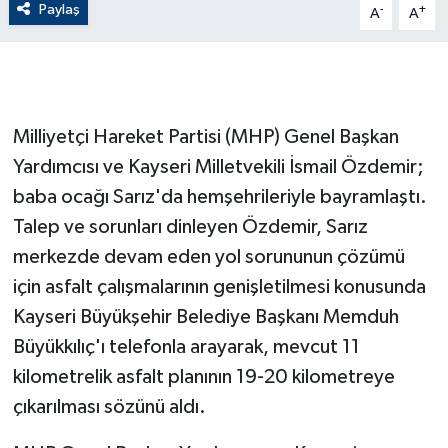
Paylaş
-
+
A
A
GENEL
GÜNDEM
Milliyetçi Hareket Partisi (MHP) Genel Başkan
Güvenlik
Yardımcısı ve Kayseri Milletvekili İsmail Özdemir;
baba ocağı Sarız'da hemşehrileriyle bayramlaştı.
HABERDE İNSAN
Talep ve sorunları dinleyen Özdemir, Sarız
İNSAN
merkezde devam eden yol sorununun çözümü
için asfalt çalışmalarının genişletilmesi konusunda
İş Dünyası
Kayseri Büyükşehir Belediye Başkanı Memduh
Büyükkılıç'ı telefonla arayarak, mevcut 11
Jandarma
kilometrelik asfalt planının 19-20 kilometreye
Kadın
çıkarılması sözünü aldı.