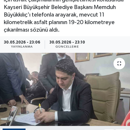
Kayseri Büyükşehir Belediye Başkanı Memduh
ÇEVRE
Büyükkılıç'ı telefonla arayarak, mevcut 11
kilometrelik asfalt planının 19-20 kilometreye
Dış Haberler
çıkarılması sözünü aldı.
Dünya
30.05.2026 - 23:06
30.05.2026 - 23:10
YAYINLANMA
GÜNCELLEME
EĞİTİM
EKONOMİ
English News
Finans
Flaş Haber
Gayrimenkul