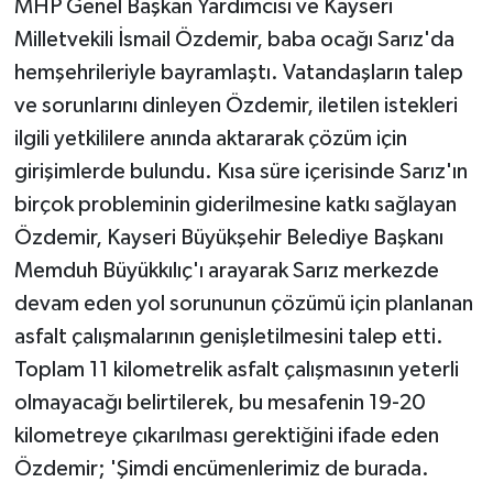
MHP Genel Başkan Yardımcısı ve Kayseri
KÜLTÜR SANAT
Milletvekili İsmail Özdemir, baba ocağı Sarız'da
MAGAZİN
hemşehrileriyle bayramlaştı. Vatandaşların talep
ve sorunlarını dinleyen Özdemir, iletilen istekleri
Otomobil
ilgili yetkililere anında aktararak çözüm için
girişimlerde bulundu. Kısa süre içerisinde Sarız'ın
POLİTİKA
birçok probleminin giderilmesine katkı sağlayan
Sağlık
Özdemir, Kayseri Büyükşehir Belediye Başkanı
Memduh Büyükkılıç'ı arayarak Sarız merkezde
SİYASET
devam eden yol sorununun çözümü için planlanan
asfalt çalışmalarının genişletilmesini talep etti.
SPOR HABERLERİ
Toplam 11 kilometrelik asfalt çalışmasının yeterli
TEKNOLOJİ
olmayacağı belirtilerek, bu mesafenin 19-20
kilometreye çıkarılması gerektiğini ifade eden
Turizm
Özdemir; 'Şimdi encümenlerimiz de burada.