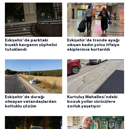
ÜLKE GÜNDEMİ
YAŞAM
YEREL
Eskişehir'de parktaki
Eskişehir'de trende ayağı
bıçaklı kavganın şüphelisi
sıkışan kadın yolcu itfaiye
Yerel Haberler
tutuklandı
ekiplerince kurtarıldı
Eskişehir'de durağı
Kurtuluş Mahallesi'ndeki
olmayan vatandaşlardan
bozuk yollar sürücülere
koltuklu çözüm
zorluk yaşatıyor