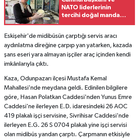
NATO liderlerinin
GENEL
tercihi doğal manda
yoğurduna yoğun ilgi
GÜNDEM
Eskişehir'de midibüsün çarptığı servis aracı
aydınlatma direğine çarpıp yan yatarken, kazada
Güvenlik
şans eseri yara almayan işçiler araç içinden kendi
HABERDE İNSAN
imkânlarıyla çıktı.
İNSAN
Kaza, Odunpazarı ilçesi Mustafa Kemal
Mahallesi'nde meydana geldi. Edinilen bilgilere
İş Dünyası
göre, Hasan Polatkan Caddesi'nden Yunus Emre
Caddesi'ne ilerleyen E.D. idaresindeki 26 AOC
Jandarma
419 plakalı işçi servisine, Sivrihisar Caddesi'nde
ilerleyen E.G. 26 S 0704 plakalı yine işçi servisi
Kadın
olan midibüs yandan çarptı. Çarpmanın etkisiyle