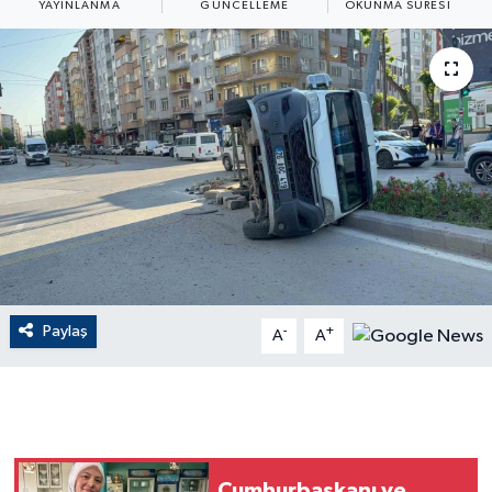
YAYINLANMA
GÜNCELLEME
OKUNMA SÜRESI
ÇEVRE
Dış Haberler
Dünya
EĞİTİM
EKONOMİ
English News
Paylaş
-
+
A
A
Finans
Flaş Haber
Gayrimenkul
Cumhurbaşkanı ve