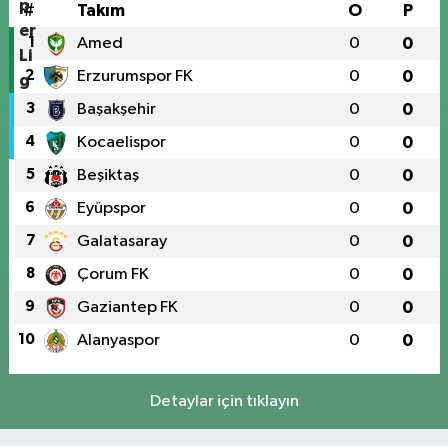
#
Takım
O
P
1
Amed
0
0
2
Erzurumspor FK
0
0
3
Başakşehir
0
0
4
Kocaelispor
0
0
5
Beşiktaş
0
0
6
Eyüpspor
0
0
7
Galatasaray
0
0
8
Çorum FK
0
0
9
Gaziantep FK
0
0
10
Alanyaspor
0
0
Detaylar için tıklayın