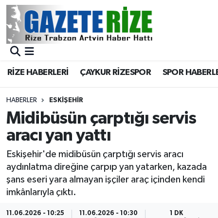
BÖLGEMİZ
Merkez Nöbetçi Eczaneler
SPOR
Merkez Hava Durumu
RİZE HABERLERİ
ÇAYKUR RİZESPOR
SPOR HABERL
Asayiş
Merkez Trafik Yoğunluk Haritası
HABERLER
ESKIŞEHIR
Rize Jandarma Komutanlığı
Süper Lig Puan Durumu ve Fikstür
Midibüsün çarptığı servis
aracı yan yattı
Bilim Teknoloji
Tüm Manşetler
Eskişehir'de midibüsün çarptığı servis aracı
Bölge
Son Dakika Haberleri
aydınlatma direğine çarpıp yan yatarken, kazada
şans eseri yara almayan işçiler araç içinden kendi
Advertising news
Haber Arşivi
imkânlarıyla çıktı.
Canlı Maç
11.06.2026 - 10:25
11.06.2026 - 10:30
1 DK