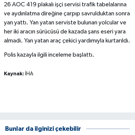
KÜLTÜR SANAT
26 AOC 419 plakalı işçi servisi trafik tabelalarına
ve aydınlatma direğine çarpıp savrulduktan sonra
MAGAZİN
yan yattı. Yan yatan serviste bulunan yolcular ve
her iki aracın sürücüsü de kazada şans eseri yara
Otomobil
almadı. Yan yatan araç çekici yardımıyla kurtarıldı.
POLİTİKA
Polis kazayla ilgili inceleme başlattı.
Sağlık
Kaynak:
İHA
SİYASET
SPOR HABERLERİ
TEKNOLOJİ
Turizm
Bunlar da ilginizi çekebilir