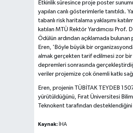
Etkinlik süresince proje poster sunumu
ÜLKE GÜNDEMİ
yapılan canlı gösterimlerle tanıtıldı. Y
tabanlı risk haritalama yaklaşımı katıl
YAŞAM
katılan MTÜ Rektör Yardımcısı Prof. Dr.
YEREL
Ödülün ardından açıklamada bulunan 
Eren, 'Böyle büyük bir organizasyonda 
Yerel Haberler
almak gerçekten tarif edilmesi zor b
depremleri sonrasında gerçekleştirdiğ
veriler projemize çok önemli katkı sağ
Eren, projenin TÜBİTAK TEYDEB 150
yürütüldüğünü, Fırat Üniversitesi Bilim
Teknokent tarafından desteklendiğini
Kaynak:
İHA