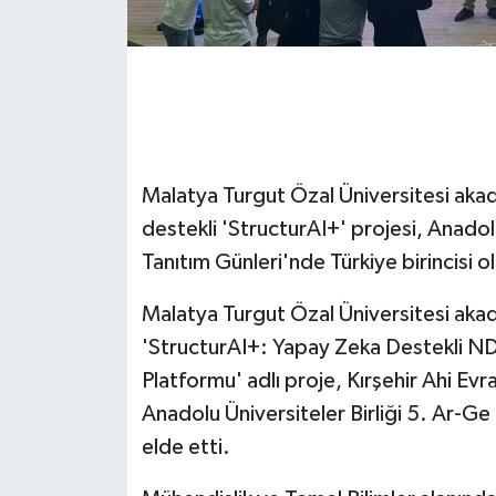
GENEL
GÜNDEM
Güvenlik
Malatya Turgut Özal Üniversitesi akad
HABERDE İNSAN
destekli 'StructurAI+' projesi, Anadolu
Tanıtım Günleri'nde Türkiye birincisi o
İNSAN
Malatya Turgut Özal Üniversitesi akad
İş Dünyası
'StructurAI+: Yapay Zeka Destekli ND
Platformu' adlı proje, Kırşehir Ahi Ev
Jandarma
Anadolu Üniversiteler Birliği 5. Ar-Ge
elde etti.
Kadın