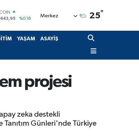
TCOIN
.643,95
%0.16
°
25
LAR
Merkez
,6006
%0.06
RO
,0250
%0.02
İTİM
YAŞAM
ASAYİŞ
ERLİN
,2398
%0.2
AM ALTIN
00.87
%0.12
ST100
.799
%70
em projesi
yapay zeka destekli
ve Tanıtım Günleri'nde Türkiye