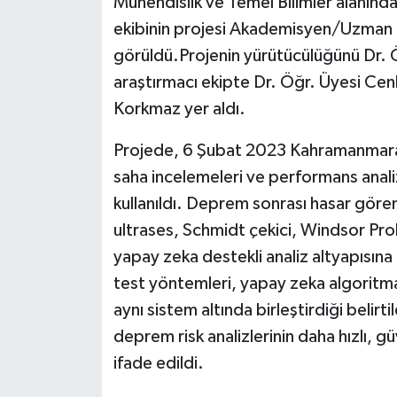
Mühendislik ve Temel Bilimler alanınd
KÜLTÜR SANAT
ekibinin projesi Akademisyen/Uzman ka
MAGAZİN
görüldü.Projenin yürütücülüğünü Dr. 
araştırmacı ekipte Dr. Öğr. Üyesi Cen
Otomobil
Korkmaz yer aldı.
POLİTİKA
Projede, 6 Şubat 2023 Kahramanmara
saha incelemeleri ve performans analiz
Sağlık
kullanıldı. Deprem sonrası hasar göre
ultrases, Schmidt çekici, Windsor Prob
SİYASET
yapay zeka destekli analiz altyapısına 
SPOR HABERLERİ
test yöntemleri, yapay zeka algoritmal
aynı sistem altında birleştirdiği beli
TEKNOLOJİ
deprem risk analizlerinin daha hızlı, gü
ifade edildi.
Turizm