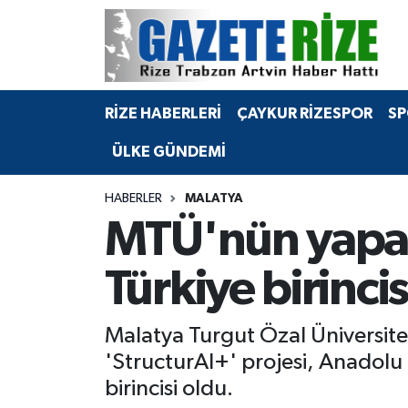
BÖLGEMİZ
Merkez Nöbetçi Eczaneler
RİZE HABERLERİ
ÇAYKUR RİZESPOR
SP
SPOR
Merkez Hava Durumu
ÜLKE GÜNDEMİ
Asayiş
Merkez Trafik Yoğunluk Haritası
HABERLER
MALATYA
Rize Jandarma Komutanlığı
Süper Lig Puan Durumu ve Fikstür
MTÜ'nün yapay
Bilim Teknoloji
Tüm Manşetler
Türkiye birincis
Bölge
Son Dakika Haberleri
Malatya Turgut Özal Üniversites
Advertising news
Haber Arşivi
'StructurAI+' projesi, Anadolu Ü
birincisi oldu.
Canlı Maç