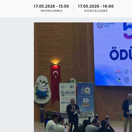
17.05.2026 - 15:50
17.05.2026 - 16:00
ÇEVRE
YAYINLANMA
GÜNCELLEME
Dış Haberler
Dünya
EĞİTİM
EKONOMİ
English News
Finans
Flaş Haber
Gayrimenkul