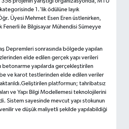
a 358 projenin yarıştığı organizasyonda, MTÜ
tegorisinde 1.'lik ödülüne layık
Öğr. Üyesi Mehmet Esen Eren üstlenirken,
k Fenerli ile Bilgisayar Mühendisi Sümeyye
ş Depremleri sonrasında bölgede yapılan
lerinden elde edilen gerçek yapı verileri
n betonarme yapılarda gerçekleştirilen
e ve karot testlerinden elde edilen veriler
aktarıldı.Geliştirilen platformun; tahribatsız
arı ve Yapı Bilgi Modellemesi teknolojilerini
rtildi. Sistem sayesinde mevcut yapı stokunun
venilir ve düşük maliyetli şekilde yapılabildiği