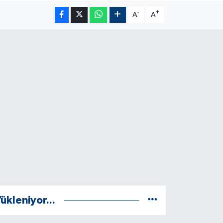
-
+
A
A
ükleniyor...