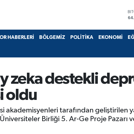
BI
64
DO
47
EU
55
OR HABERLERİ
BÖLGEMİZ
POLİTİKA
EKONOMİ
EĞ
ST
64
GR
65
Bİ
13
 zeka destekli depr
i oldu
i akademisyenleri tarafından geliştirilen 
niversiteler Birliği 5. Ar-Ge Proje Pazarı 