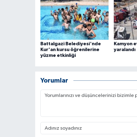
Battalgazi Belediyesi'nde
Kamyon ev
Kur'an kursu öğrenilerine
yaralandı
yüzme etkinliği
Yorumlar