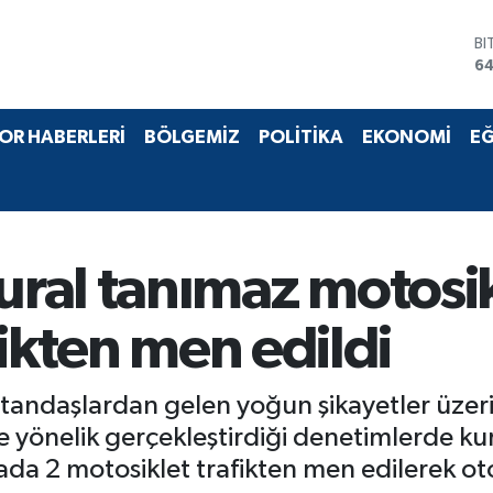
BI
64
D
47
E
OR HABERLERİ
BÖLGEMİZ
POLİTİKA
EKONOMİ
EĞ
55
ST
64
GR
6
Bİ
al tanımaz motosikl
13
fikten men edildi
tandaşlardan gelen yoğun şikayetler üzeri
ne yönelik gerçekleştirdiği denetimlerde k
a 2 motosiklet trafikten men edilerek oto