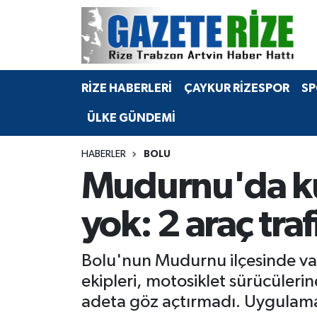
BÖLGEMİZ
Merkez Nöbetçi Eczaneler
RİZE HABERLERİ
ÇAYKUR RİZESPOR
SP
SPOR
Merkez Hava Durumu
ÜLKE GÜNDEMİ
Asayiş
Merkez Trafik Yoğunluk Haritası
HABERLER
BOLU
Rize Jandarma Komutanlığı
Süper Lig Puan Durumu ve Fikstür
Mudurnu'da kur
Bilim Teknoloji
Tüm Manşetler
yok: 2 araç tra
Bölge
Son Dakika Haberleri
Bolu'nun Mudurnu ilçesinde va
Advertising news
Haber Arşivi
ekipleri, motosiklet sürücüleri
adeta göz açtırmadı. Uygulamad
Canlı Maç