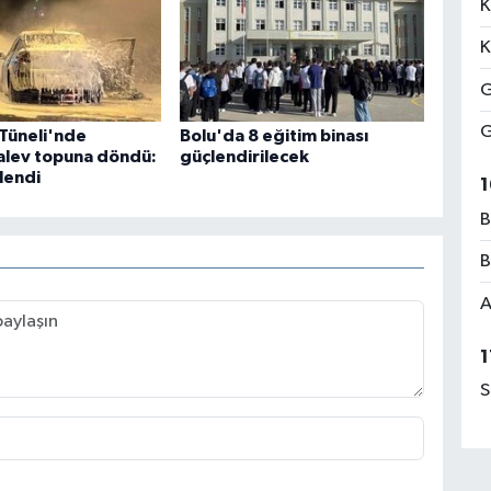
K
K
G
G
 Tüneli'nde
Bolu'da 8 eğitim binası
alev topuna döndü:
güçlendirilecek
tlendi
1
B
B
A
1
S