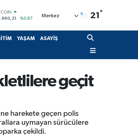
TCOIN
°
21
Merkez
.960,21
%0.87
OLAR
,7436
%0.18
URO
İTİM
YAŞAM
ASAYİŞ
,2510
%0.32
ERLİN
,4811
%0.38
AM ALTIN
660.55
%0.03
ST100
etlilere geçit
.779
%-14
ne harekete geçen polis
urallara uymayan sürücülere
parka çekildi.