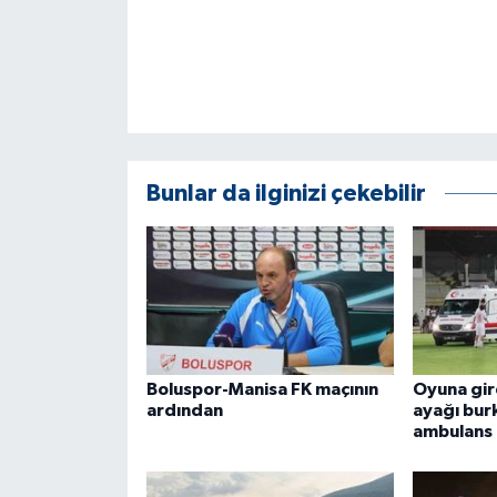
ÜLKE GÜNDEMİ
YAŞAM
YEREL
Yerel Haberler
Bunlar da ilginizi çekebilir
Boluspor-Manisa FK maçının
Oyuna gir
ardından
ayağı bur
ambulans 