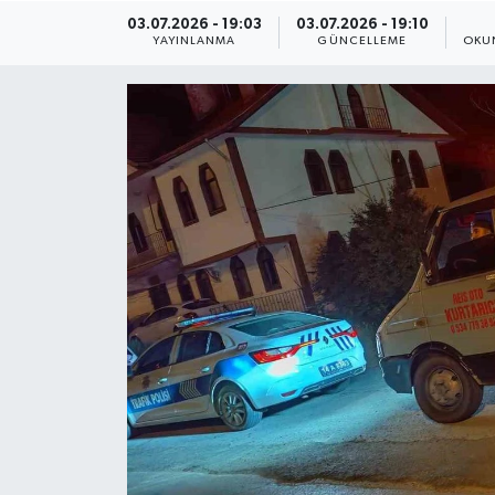
03.07.2026 - 19:03
03.07.2026 - 19:10
ÇEVRE
YAYINLANMA
GÜNCELLEME
OKU
Dış Haberler
Dünya
EĞİTİM
EKONOMİ
English News
Finans
Flaş Haber
Gayrimenkul