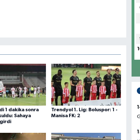
1
1
di 1 dakika sonra
Trendyol 1. Lig: Boluspor: 1 -
kuldu: Sahaya
Manisa FK: 2
G
girdi
1