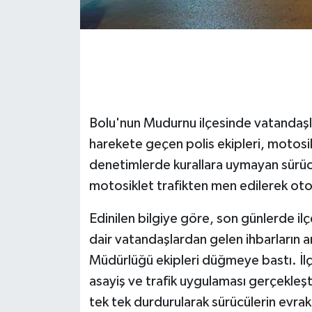
GENEL
GÜNDEM
Güvenlik
Bolu'nun Mudurnu ilçesinde vatandaşl
HABERDE İNSAN
harekete geçen polis ekipleri, motosik
denetimlerde kurallara uymayan sürü
İNSAN
motosiklet trafikten men edilerek oto
İş Dünyası
Edinilen bilgiye göre, son günlerde ilç
dair vatandaşlardan gelen ihbarların 
Jandarma
Müdürlüğü ekipleri düğmeye bastı. İlç
asayiş ve trafik uygulaması gerçekleşt
Kadın
tek tek durdurularak sürücülerin evra