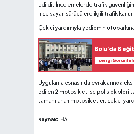
KÜLTÜR SANAT
edildi. İncelemelerde trafik güvenliği
hiçe sayan sürücülere ilgili trafik kan
MAGAZİN
Çekici yardımıyla yediemin otoparkın
Otomobil
POLİTİKA
Bolu'da 8 eğit
İçeriği Görüntül
Sağlık
SİYASET
Uygulama esnasında evraklarında eksikl
edilen 2 motosiklet ise polis ekipleri t
SPOR HABERLERİ
tamamlanan motosikletler, çekici yard
TEKNOLOJİ
Kaynak:
İHA
Turizm