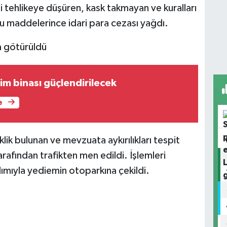
ni tehlikeye düşüren, kask takmayan ve kuralları
unu maddelerince idari para cezası yağdı.
a götürüldü
im binası güçlendirilecek
e
ik bulunan ve mevzuata aykırılıkları tespit
arafından trafikten men edildi. İşlemleri
ımıyla yediemin otoparkına çekildi.