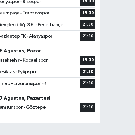
onyaspor - Rizespor
19:00
asımpaşa - Trabzonspor
19:00
ençlerbirliği S.K. - Fenerbahçe
21:30
aziantep FK - Alanyaspor
21:30
6 Ağustos, Pazar
aşakşehir - Kocaelispor
19:00
eşiktaş - Eyüpspor
21:30
med - Erzurumspor FK
21:30
7 Ağustos, Pazartesi
amsunspor - Göztepe
21:30