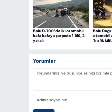
Bolu D-100'de iki otomobil
Bolu Dağı
kafa kafaya çarpıştı: 1 ölü, 2
otomobil 
yaralı
Trafik kili
Yorumlar