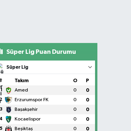
Süper Lig Puan Durumu
Süper Lig
#
Takım
O
P
1
Amed
0
0
2
Erzurumspor FK
0
0
3
Başakşehir
0
0
4
Kocaelispor
0
0
5
Beşiktaş
0
0