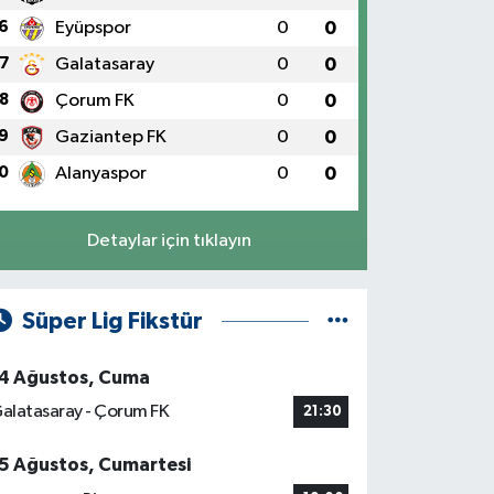
6
Eyüpspor
0
0
7
Galatasaray
0
0
8
Çorum FK
0
0
9
Gaziantep FK
0
0
0
Alanyaspor
0
0
Detaylar için tıklayın
Süper Lig Fikstür
4 Ağustos, Cuma
alatasaray - Çorum FK
21:30
5 Ağustos, Cumartesi