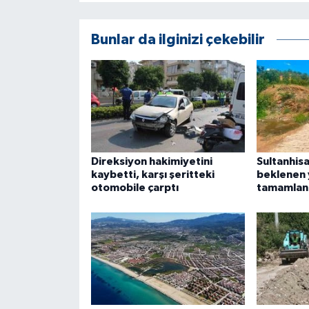
ÜLKE GÜNDEMİ
Bunlar da ilginizi çekebilir
YAŞAM
YEREL
Yerel Haberler
Direksiyon hakimiyetini
Sultanhisa
kaybetti, karşı şeritteki
beklenen 
otomobile çarptı
tamamlan