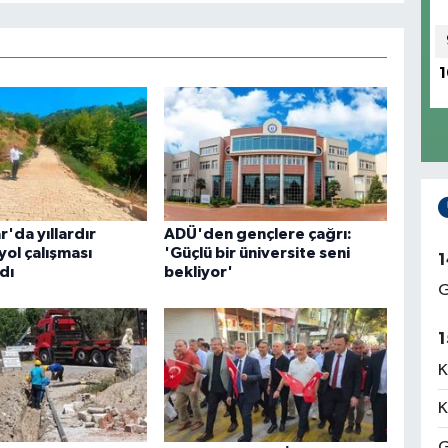
1
r'da yıllardır
ADÜ'den gençlere çağrı:
yol çalışması
'Güçlü bir üniversite seni
1
dı
bekliyor'
G
1
K
K
G