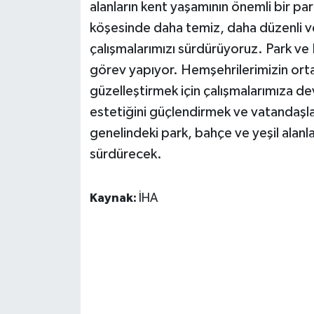
KÜLTÜR SANAT
alanların kent yaşamının önemli bir par
köşesinde daha temiz, daha düzenli ve
MAGAZİN
çalışmalarımızı sürdürüyoruz. Park ve
görev yapıyor. Hemşehrilerimizin ortak
Otomobil
güzelleştirmek için çalışmalarımıza de
estetiğini güçlendirmek ve vatandaşlar
POLİTİKA
genelindeki park, bahçe ve yeşil alanl
Sağlık
sürdürecek.
SİYASET
Kaynak:
İHA
SPOR HABERLERİ
TEKNOLOJİ
Turizm