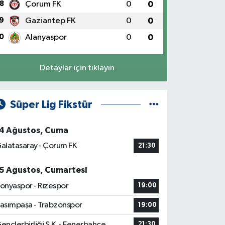
8
Çorum FK
0
0
9
Gaziantep FK
0
0
0
Alanyaspor
0
0
Detaylar için tıklayın
Süper Lig Fikstür
4 Ağustos, Cuma
alatasaray - Çorum FK
21:30
5 Ağustos, Cumartesi
onyaspor - Rizespor
19:00
asımpaşa - Trabzonspor
19:00
ençlerbirliği S.K. - Fenerbahçe
21:30