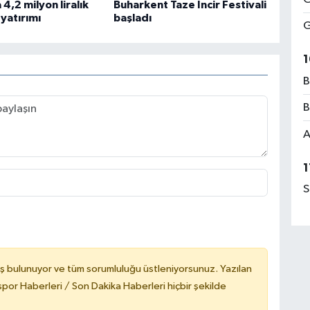
 4,2 milyon liralık
Buharkent Taze İncir Festivali
yatırımı
başladı
G
1
B
B
A
1
S
ş bulunuyor ve tüm sorumluluğu üstleniyorsunuz. Yazılan
or Haberleri / Son Dakika Haberleri hiçbir şekilde