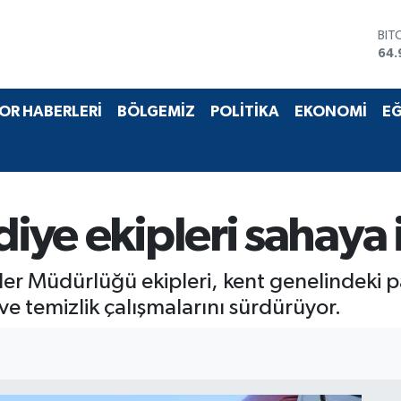
BIT
64.
DO
47,
EU
OR HABERLERİ
BÖLGEMİZ
POLİTİKA
EKONOMİ
EĞ
55,
STE
64,
GRA
666
BİS
diye ekipleri sahaya 
13.
eler Müdürlüğü ekipleri, kent genelindeki p
ve temizlik çalışmalarını sürdürüyor.