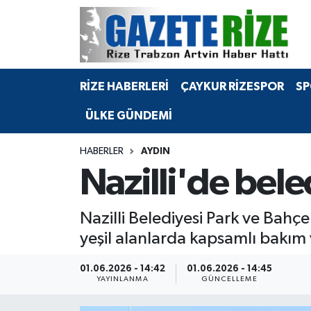
BÖLGEMİZ
Merkez Nöbetçi Eczaneler
RİZE HABERLERİ
ÇAYKUR RİZESPOR
SP
SPOR
Merkez Hava Durumu
ÜLKE GÜNDEMİ
Asayiş
Merkez Trafik Yoğunluk Haritası
HABERLER
AYDIN
Rize Jandarma Komutanlığı
Süper Lig Puan Durumu ve Fikstür
Nazilli'de bele
Bilim Teknoloji
Tüm Manşetler
Nazilli Belediyesi Park ve Bahç
Bölge
Son Dakika Haberleri
yeşil alanlarda kapsamlı bakım 
Advertising news
Haber Arşivi
01.06.2026 - 14:42
01.06.2026 - 14:45
YAYINLANMA
GÜNCELLEME
Canlı Maç