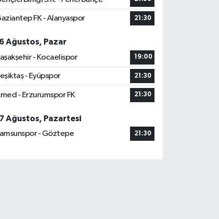
aziantep FK - Alanyaspor
21:30
6 Ağustos, Pazar
aşakşehir - Kocaelispor
19:00
eşiktaş - Eyüpspor
21:30
med - Erzurumspor FK
21:30
7 Ağustos, Pazartesi
amsunspor - Göztepe
21:30