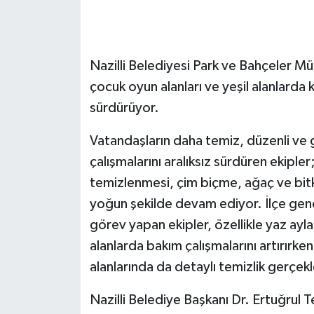
GENEL
Nazilli Belediyesi Park ve Bahçeler Mü
GÜNDEM
çocuk oyun alanları ve yeşil alanlarda 
Güvenlik
sürdürüyor.
HABERDE İNSAN
Vatandaşların daha temiz, düzenli ve g
çalışmalarını aralıksız sürdüren ekipler
İNSAN
temizlenmesi, çim biçme, ağaç ve bitk
yoğun şekilde devam ediyor. İlçe gen
İş Dünyası
görev yapan ekipler, özellikle yaz aylar
alanlarda bakım çalışmalarını artırırke
Jandarma
alanlarında da detaylı temizlik gerçekl
Kadın
Nazilli Belediye Başkanı Dr. Ertuğrul T