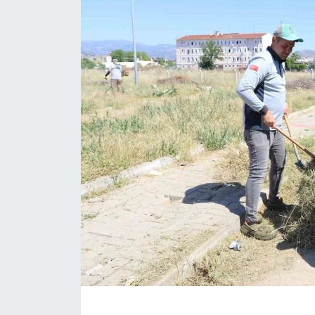
ÇEVRE
Dış Haberler
Dünya
EĞİTİM
EKONOMİ
English News
Finans
Flaş Haber
Gayrimenkul