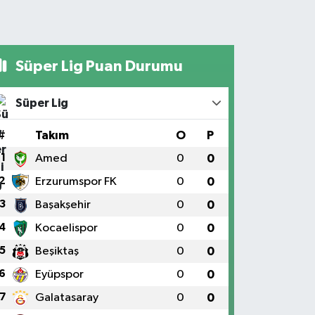
Süper Lig Puan Durumu
Süper Lig
#
Takım
O
P
1
Amed
0
0
2
Erzurumspor FK
0
0
3
Başakşehir
0
0
4
Kocaelispor
0
0
5
Beşiktaş
0
0
6
Eyüpspor
0
0
7
Galatasaray
0
0