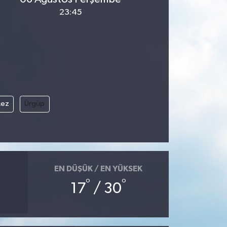
23:45
kez
Ürgüp
EN DÜŞÜK / EN YÜKSEK
°
°
17
/ 30