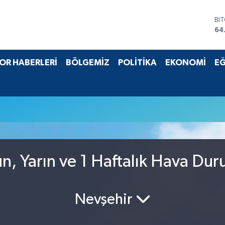
BI
64
DO
47
EU
OR HABERLERİ
BÖLGEMİZ
POLİTİKA
EKONOMİ
EĞ
55
ST
64
GR
65
Bİ
13
, Yarın ve 1 Haftalık Hava Du
Nevşehir