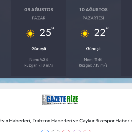
09 AĞUSTOS
10 AĞUSTOS
PAZAR
PAZARTESI
°
°
25
22
Güneşli
Güneşli
Nem: %34
Nem: %46
Rüzgar: 7.19 m/s
Rüzgar: 7.19 m/s
rtvin Haberleri, Trabzon Haberleri ve Çaykur Rizespor Haberl