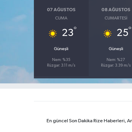
07 AĞUSTOS
08 AĞUSTOS
GENEL
CUMA
CUMARTESI
GÜNDEM
°
°
23
25
Güvenlik
Güneşli
Güneşli
HABERDE İNSAN
Nem: %35
Nem: %27
Rüzgar: 3.11 m/s
Rüzgar: 3.39 m/s
İNSAN
İş Dünyası
Jandarma
Kadın
En güncel Son Dakika Rize Haberleri, A