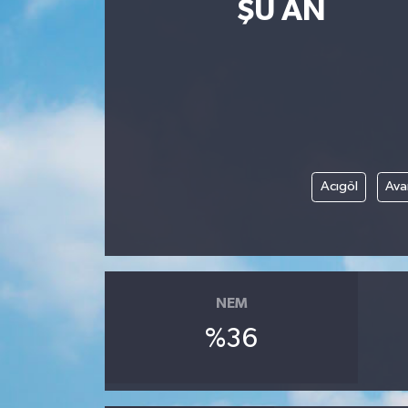
ŞU AN
ÇEVRE
Dış Haberler
Dünya
EĞİTİM
Acıgöl
Ava
EKONOMİ
English News
NEM
Finans
%36
Flaş Haber
Gayrimenkul