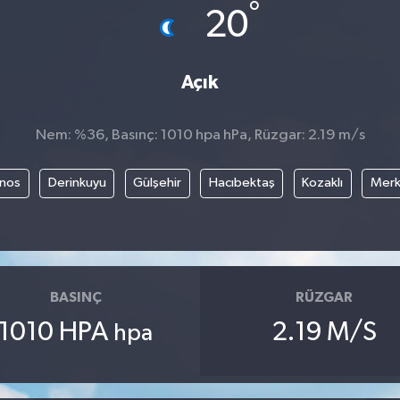
°
20
Açık
Nem: %36, Basınç: 1010 hpa hPa, Rüzgar: 2.19 m/s
nos
Derinkuyu
Gülşehir
Hacıbektaş
Kozaklı
Mer
BASINÇ
RÜZGAR
1010 HPA
2.19 M/S
hpa