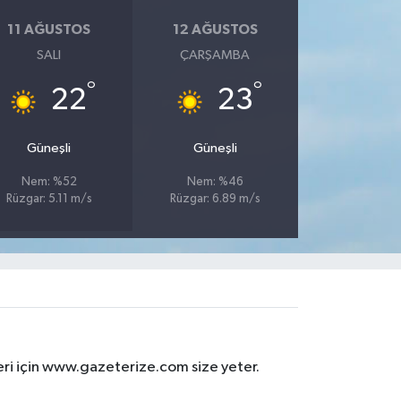
11 AĞUSTOS
12 AĞUSTOS
SALI
ÇARŞAMBA
°
°
22
23
Güneşli
Güneşli
Nem: %52
Nem: %46
Rüzgar: 5.11 m/s
Rüzgar: 6.89 m/s
eri için www.gazeterize.com size yeter.