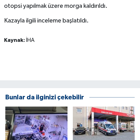
KÜLTÜR SANAT
otopsi yapılmak üzere morga kaldırıldı.
MAGAZİN
Kazayla ilgili inceleme başlatıldı.
Otomobil
Kaynak:
İHA
POLİTİKA
Sağlık
SİYASET
Bunlar da ilginizi çekebilir
SPOR HABERLERİ
TEKNOLOJİ
Turizm