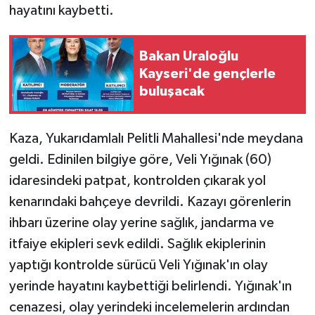
hayatını kaybetti.
GENEL
Bakan Uraloğlu
GÜNDEM
Kayseri'de gençlerle
buluşacak
Güvenlik
Kaza, Yukarıdamlalı Pelitli Mahallesi'nde meydana
HABERDE İNSAN
geldi. Edinilen bilgiye göre, Veli Yığınak (60)
İNSAN
idaresindeki patpat, kontrolden çıkarak yol
kenarındaki bahçeye devrildi. Kazayı görenlerin
İş Dünyası
ihbarı üzerine olay yerine sağlık, jandarma ve
itfaiye ekipleri sevk edildi. Sağlık ekiplerinin
Jandarma
yaptığı kontrolde sürücü Veli Yığınak'ın olay
Kadın
yerinde hayatını kaybettiği belirlendi. Yığınak'ın
cenazesi, olay yerindeki incelemelerin ardından