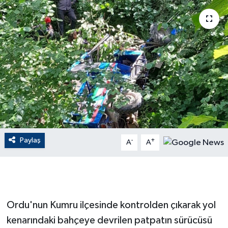
ÇEVRE
Dış Haberler
Dünya
EĞİTİM
EKONOMİ
Paylaş
-
+
A
A
English News
Finans
Flaş Haber
Ordu'nun Kumru ilçesinde kontrolden çıkarak yol
kenarındaki bahçeye devrilen patpatın sürücüsü
Gayrimenkul