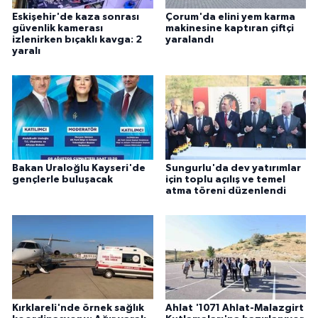
ÜLKE GÜNDEMİ
Eskişehir'de kaza sonrası
Çorum'da elini yem karma
güvenlik kamerası
makinesine kaptıran çiftçi
izlenirken bıçaklı kavga: 2
yaralandı
YAŞAM
yaralı
YEREL
Yerel Haberler
Bakan Uraloğlu Kayseri'de
Sungurlu'da dev yatırımlar
gençlerle buluşacak
için toplu açılış ve temel
atma töreni düzenlendi
Kırklareli'nde örnek sağlık
Ahlat '1071 Ahlat-Malazgirt