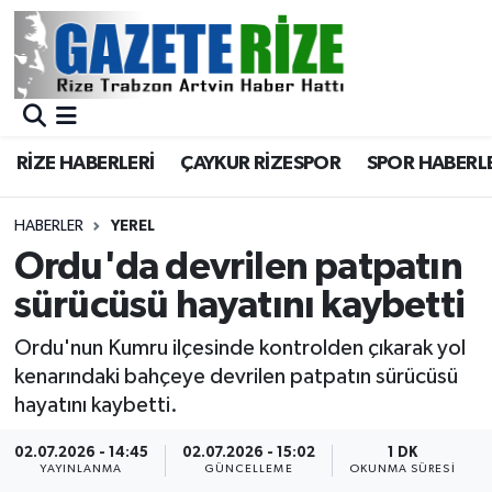
BÖLGEMİZ
Merkez Nöbetçi Eczaneler
SPOR
Merkez Hava Durumu
RİZE HABERLERİ
ÇAYKUR RİZESPOR
SPOR HABERL
Asayiş
Merkez Trafik Yoğunluk Haritası
HABERLER
YEREL
Rize Jandarma Komutanlığı
Süper Lig Puan Durumu ve Fikstür
Ordu'da devrilen patpatın
sürücüsü hayatını kaybetti
Bilim Teknoloji
Tüm Manşetler
Ordu'nun Kumru ilçesinde kontrolden çıkarak yol
Bölge
Son Dakika Haberleri
kenarındaki bahçeye devrilen patpatın sürücüsü
hayatını kaybetti.
Advertising news
Haber Arşivi
02.07.2026 - 14:45
02.07.2026 - 15:02
1 DK
YAYINLANMA
GÜNCELLEME
OKUNMA SÜRESI
Canlı Maç