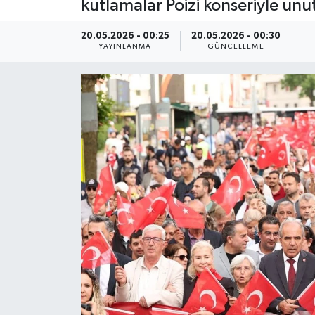
kutlamalar Poizi konseriyle un
ÇEVRE
20.05.2026 - 00:25
20.05.2026 - 00:30
YAYINLANMA
GÜNCELLEME
Dış Haberler
Dünya
EĞİTİM
EKONOMİ
English News
Finans
Flaş Haber
Gayrimenkul