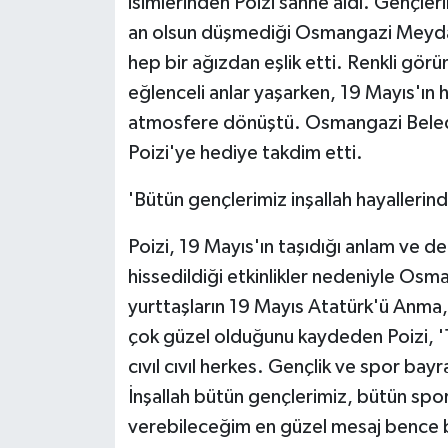
isimlerinden Poizi sahne aldı. Gençleri
an olsun düşmediği Osmangazi Meydan
hep bir ağızdan eşlik etti. Renkli gö
eğlenceli anlar yaşarken, 19 Mayıs'ın 
atmosfere dönüştü. Osmangazi Beledi
Poizi'ye hediye takdim etti.
'Bütün gençlerimiz inşallah hayallerind
Poizi, 19 Mayıs'ın taşıdığı anlam ve de
hissedildiği etkinlikler nedeniyle Os
yurttaşların 19 Mayıs Atatürk'ü Anma,
çok güzel olduğunu kaydeden Poizi, '19
cıvıl cıvıl herkes. Gençlik ve spor bayr
İnşallah bütün gençlerimiz, bütün sporc
verebileceğim en güzel mesaj bence 