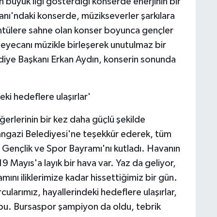
n büyük ilgi gösterdiği konserde enerjinin bir
ı'ndaki konserde, müzikseverler şarkılara
rüntülere sahne olan konser boyunca gençler
heyecanı müzikle birleşerek unutulmaz bir
ye Başkanı Erkan Aydın, konserin sonunda
eki hedeflere ulaşırlar'
ğerlerinin bir kez daha güçlü şekilde
mangazi Belediyesi'ne teşekkür ederek, tüm
 Gençlik ve Spor Bayramı'nı kutladı. Havanın
 Mayıs'a layık bir hava var. Yaz da geliyor,
amını iliklerimize kadar hissettiğimiz bir gün.
ularımız, hayallerindeki hedeflere ulaşırlar,
bu. Bursaspor şampiyon da oldu, tebrik