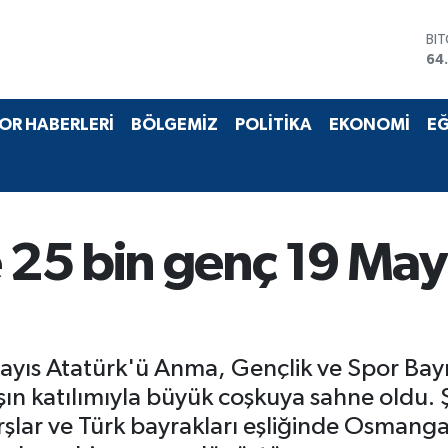
DO
47
EU
55
ST
OR HABERLERİ
BÖLGEMİZ
POLİTİKA
EKONOMİ
EĞ
64
GR
66
Bİ
13
BI
25 bin genç 19 May
64
ayıs Atatürk'ü Anma, Gençlik ve Spor Bay
daşın katılımıyla büyük coşkuya sahne old
şlar ve Türk bayrakları eşliğinde Osmang