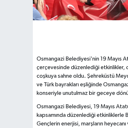
GENEL
GÜNDEM
Güvenlik
HABERDE İNSAN
Osmangazi Belediyesi'nin 19 Mayıs A
çerçevesinde düzenlediği etkinlikler, 
İNSAN
coşkuya sahne oldu. Şehreküstü Meyd
ve Türk bayrakları eşliğinde Osmangaz
İş Dünyası
konseriyle unutulmaz bir geceye dön
Jandarma
Osmangazi Belediyesi, 19 Mayıs Atat
kapsamında düzenlediği etkinliklerle 
Kadın
Gençlerin enerjisi, marşların heyecanı