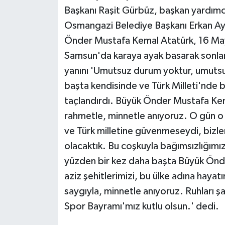
ÜLKE GÜNDEMİ
Başkanı Raşit Gürbüz, başkan yardımcıl
Osmangazi Belediye Başkanı Erkan Ayd
YAŞAM
Önder Mustafa Kemal Atatürk, 16 Mayı
Samsun'da karaya ayak basarak sonland
YEREL
yanını 'Umutsuz durum yoktur, umutsu
başta kendisinde ve Türk Milleti'nde b
Yerel Haberler
taçlandırdı. Büyük Önder Mustafa Kema
rahmetle, minnetle anıyoruz. O gün o
ve Türk milletine güvenmeseydi, bizl
olacaktık. Bu coşkuyla bağımsızlığım
yüzden bir kez daha başta Büyük Önd
aziz şehitlerimizi, bu ülke adına haya
saygıyla, minnetle anıyoruz. Ruhları 
Spor Bayramı'mız kutlu olsun.' dedi.