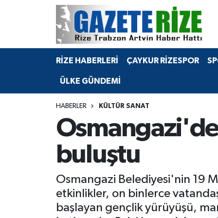
BÖLGEMİZ
Merkez Nöbetçi Eczaneler
RİZE HABERLERİ
ÇAYKUR RİZESPOR
SP
SPOR
Merkez Hava Durumu
ÜLKE GÜNDEMİ
Asayiş
Merkez Trafik Yoğunluk Haritası
HABERLER
KÜLTÜR SANAT
Rize Jandarma Komutanlığı
Süper Lig Puan Durumu ve Fikstür
Osmangazi'de 
Bilim Teknoloji
Tüm Manşetler
buluştu
Bölge
Son Dakika Haberleri
Osmangazi Belediyesi'nin 19 M
Advertising news
Haber Arşivi
etkinlikler, on binlerce vatan
başlayan gençlik yürüyüşü, mar
Canlı Maç