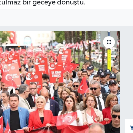
utulmaz bir geceye dönüştü.
Y