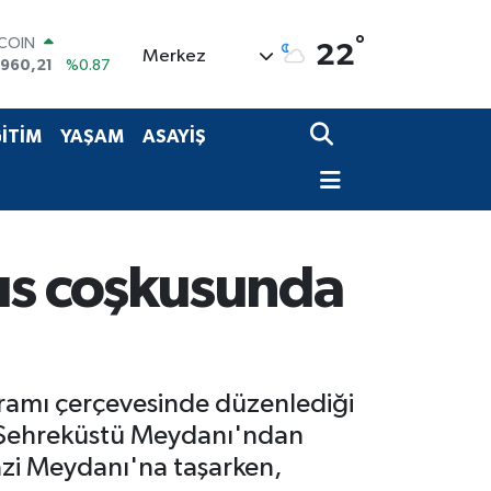
°
LAR
22
Merkez
,7436
%0.18
RO
,2510
%0.32
ERLİN
İTİM
YAŞAM
ASAYİŞ
,4811
%0.38
AM ALTIN
48.99
%2.59
ST100
.779
%-14
TCOIN
ıs coşkusunda
.960,21
%0.87
ramı çerçevesinde düzenlediği
u. Şehreküstü Meydanı'ndan
azi Meydanı'na taşarken,