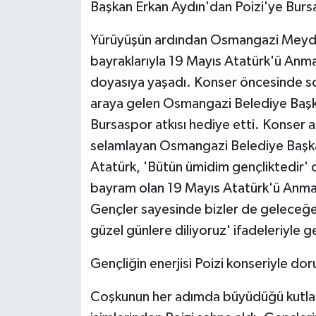
Başkan Erkan Aydın'dan Poizi'ye Burs
Yürüyüşün ardından Osmangazi Meydanı
bayraklarıyla 19 Mayıs Atatürk'ü Anm
doyasıya yaşadı. Konser öncesinde son
araya gelen Osmangazi Belediye Başk
Bursaspor atkısı hediye etti. Konser a
selamlayan Osmangazi Belediye Başka
Atatürk, 'Bütün ümidim gençliktedir' 
bayram olan 19 Mayıs Atatürk'ü Anma,
Gençler sayesinde bizler de geleceğe u
güzel günlere diliyoruz' ifadeleriyle g
Gençliğin enerjisi Poizi konseriyle dor
Coşkunun her adımda büyüdüğü kutlam