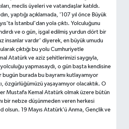
arı, meclis üyeleri ve vatandaşlar katıldı.
ın, yaptığı açıklamada, '107 yıl önce Büyük
s'ta İstanbul'dan yola çıktı. Yolculuğunu
ırdı ve o gün, işgal edilmiş yurdun dört bir
z insanlar vardır' diyerek, en büyük umudu
ularak çıktığı bu yolu Cumhuriyetle
l Atatürk ve aziz şehitlerimizi saygıyla,
 yolculuğu yapmasaydı, o gün başta kendisine
er bugün burada bu bayramı kutlayamıyor
ızı, özgürlüğümüzü yaşayamıyor olacaktık. O
er Mustafa Kemal Atatürk olmak üzere bütün
tını bir nebze düşünmeden veren herkesi
şad olsun. 19 Mayıs Atatürk'ü Anma, Gençlik ve