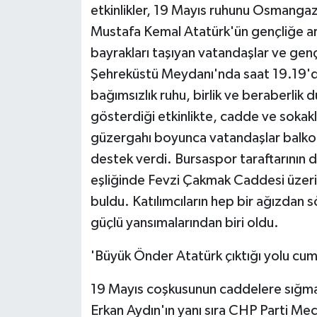
KÜLTÜR SANAT
etkinlikler, 19 Mayıs ruhunu Osmangazi
Mustafa Kemal Atatürk'ün gençliğe ar
MAGAZİN
bayrakları taşıyan vatandaşlar ve genç
Şehreküstü Meydanı'nda saat 19.19'd
Otomobil
bağımsızlık ruhu, birlik ve beraberlik 
POLİTİKA
gösterdiği etkinlikte, cadde ve sokak
güzergahı boyunca vatandaşlar balkonl
Sağlık
destek verdi. Bursaspor taraftarının d
eşliğinde Fevzi Çakmak Caddesi üze
SİYASET
buldu. Katılımcıların hep bir ağızdan sö
SPOR HABERLERİ
güçlü yansımalarından biri oldu.
'Büyük Önder Atatürk çıktığı yolu cumh
TEKNOLOJİ
19 Mayıs coşkusunun caddelere sığma
Turizm
Erkan Aydın'ın yanı sıra CHP Parti Me