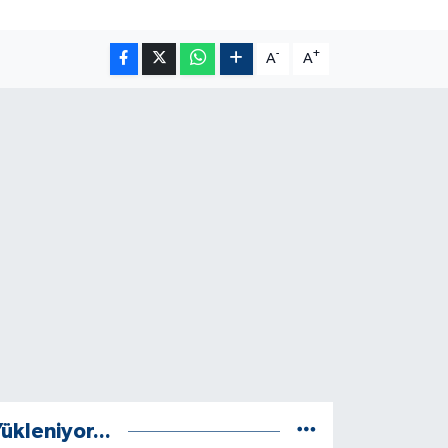
-
+
A
A
ükleniyor...