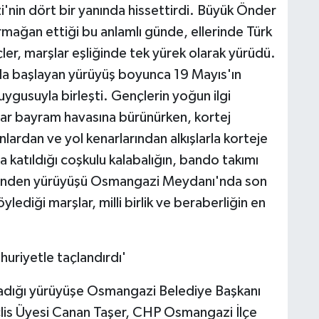
'nin dört bir yanında hissettirdi. Büyük Önder
mağan ettiği bu anlamlı günde, ellerinde Türk
ler, marşlar eşliğinde tek yürek olarak yürüdü.
a başlayan yürüyüş boyunca 19 Mayıs'ın
duygusuyla birleşti. Gençlerin yoğun ilgi
lar bayram havasına bürünürken, kortej
ardan ve yol kenarlarından alkışlarla korteje
a katıldığı coşkulu kalabalığın, bando takımı
rinden yürüyüşü Osmangazi Meydanı'nda son
ylediği marşlar, milli birlik ve beraberliğin en
uriyetle taçlandırdı'
dığı yürüyüşe Osmangazi Belediye Başkanı
clis Üyesi Canan Taşer, CHP Osmangazi İlçe