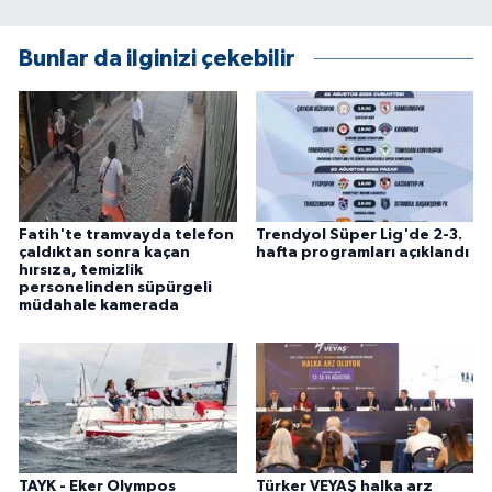
Bunlar da ilginizi çekebilir
Fatih'te tramvayda telefon
Trendyol Süper Lig'de 2-3.
çaldıktan sonra kaçan
hafta programları açıklandı
hırsıza, temizlik
personelinden süpürgeli
müdahale kamerada
TAYK - Eker Olympos
Türker VEYAŞ halka arz