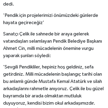
dedi.
ÜLKE GÜNDEMİ
'Pendik için projelerimizi önümüzdeki günlerde
YAŞAM
hayata geçireceğiz'
YEREL
Sanatçı Çelik ile sahnede bir araya gelerek
vatandaşları selamlayan Pendik Belediye Başkanı
Yerel Haberler
Ahmet Cin, milli mücadelenin önemine vurgu
yaparak şunları söyledi:
'Sevgili Pendikliler, hepiniz hoş geldiniz, sefa
getirdiniz. Milli mücadelenin başlangıç tarihi olan
bu anlamlı günde Mustafa Kemal Atatürk ve silah
arkadaşlarını rahmetle anıyoruz. Çelik ile bu güzel
bayramda bir arada olmaktan mutluluk
duyuyoruz, kendisi bizim okul arkadaşımızdır.