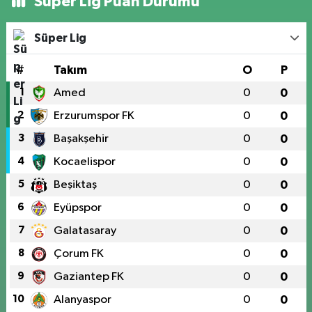
Süper Lig Puan Durumu
Süper Lig
#
Takım
O
P
1
Amed
0
0
2
Erzurumspor FK
0
0
3
Başakşehir
0
0
4
Kocaelispor
0
0
5
Beşiktaş
0
0
6
Eyüpspor
0
0
7
Galatasaray
0
0
8
Çorum FK
0
0
9
Gaziantep FK
0
0
10
Alanyaspor
0
0