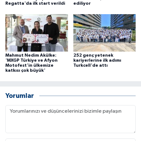
Regatta'da ilk start verildi
ediliyor
Mahmut Nedim Akülke:
252 genç yetenek
'MXGP Türkiye ve Afyon
kariyerlerine ilk adımı
Motofest'in ülkemize
Turkcell'de attı
katkısı çok büyük'
Yorumlar