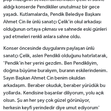
KÜLTÜR SANAT
aldığı konserde Pendikliler unutulmaz bir gece
yaşadı. Kutlamalarda, Pendik Belediye Başkanı
MAGAZİN
Ahmet Cin ile ünlü sanatçı Çelik'in okul arkadaşı
Otomobil
olduğunun ortaya çıkması ve sahnede eski günleri
yad etmeleri renkli anlara sahne oldu.
POLİTİKA
Konser öncesinde duygularını paylaşan ünlü
Sağlık
sanatçı Çelik, aslen Pendikli olduğunu hatırlatarak,
'Pendik'in her yerini gezdim. Ben Pendikliyim,
SİYASET
doğma büyüme buralıyım, buranın eskilerindenim.
SPOR HABERLERİ
Sayın Başkan Ahmet Cin benim okuldan
arkadaşım. Beraber okuduk, beraber yürüdük bu
TEKNOLOJİ
yollarda. Kendisine başarılar diliyorum, yolu açık
olsun. Şu an her şey çok güzel görünüyor,
Turizm
herkesin keyfi yerindedir diye umut ediyorum'