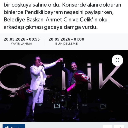
bir coşkuya sahne oldu. Konserde alanı dolduran
ÇEVRE
binlerce Pendikli bayram neşesini paylaşırken,
Belediye Başkanı Ahmet Cin ve Çelik'in okul
Dış Haberler
arkadaşı çıkması geceye damga vurdu.
Dünya
20.05.2026 - 00:55
20.05.2026 - 01:00
YAYINLANMA
GÜNCELLEME
EĞİTİM
EKONOMİ
English News
Finans
Flaş Haber
Gayrimenkul