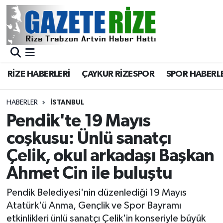
BÖLGEMİZ
Merkez Nöbetçi Eczaneler
SPOR
Merkez Hava Durumu
RİZE HABERLERİ
ÇAYKUR RİZESPOR
SPOR HABERL
Asayiş
Merkez Trafik Yoğunluk Haritası
HABERLER
İSTANBUL
Rize Jandarma Komutanlığı
Süper Lig Puan Durumu ve Fikstür
Pendik'te 19 Mayıs
coşkusu: Ünlü sanatçı
Bilim Teknoloji
Tüm Manşetler
Çelik, okul arkadaşı Başkan
Bölge
Son Dakika Haberleri
Ahmet Cin ile buluştu
Advertising news
Haber Arşivi
Pendik Belediyesi'nin düzenlediği 19 Mayıs
Atatürk'ü Anma, Gençlik ve Spor Bayramı
Canlı Maç
etkinlikleri ünlü sanatçı Çelik'in konseriyle büyük