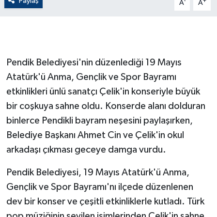
Paylaş
-
+
A
A
GENEL
GÜNDEM
Pendik Belediyesi'nin düzenlediği 19 Mayıs
Güvenlik
Atatürk'ü Anma, Gençlik ve Spor Bayramı
etkinlikleri ünlü sanatçı Çelik'in konseriyle büyük
HABERDE İNSAN
bir coşkuya sahne oldu. Konserde alanı dolduran
binlerce Pendikli bayram neşesini paylaşırken,
İNSAN
Belediye Başkanı Ahmet Cin ve Çelik'in okul
İş Dünyası
arkadaşı çıkması geceye damga vurdu.
Jandarma
Pendik Belediyesi, 19 Mayıs Atatürk'ü Anma,
Gençlik ve Spor Bayramı'nı ilçede düzenlenen
Kadın
dev bir konser ve çeşitli etkinliklerle kutladı. Türk
pop müziğinin sevilen isimlerinden Çelik'in sahne