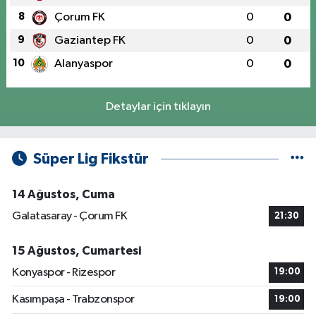
8
Çorum FK
0
0
9
Gaziantep FK
0
0
10
Alanyaspor
0
0
Detaylar için tıklayın
Süper Lig Fikstür
14 Ağustos, Cuma
Galatasaray - Çorum FK
21:30
15 Ağustos, Cumartesi
Konyaspor - Rizespor
19:00
Kasımpaşa - Trabzonspor
19:00