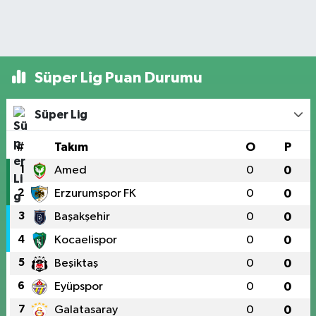
Süper Lig Puan Durumu
Süper Lig
#
Takım
O
P
1
Amed
0
0
2
Erzurumspor FK
0
0
3
Başakşehir
0
0
4
Kocaelispor
0
0
5
Beşiktaş
0
0
6
Eyüpspor
0
0
7
Galatasaray
0
0