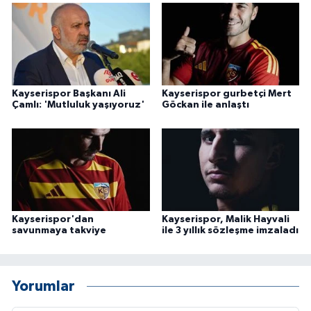
Kayserispor Başkanı Ali
Kayserispor gurbetçi Mert
Çamlı: 'Mutluluk yaşıyoruz'
Göckan ile anlaştı
Kayserispor'dan
Kayserispor, Malik Hayvali
savunmaya takviye
ile 3 yıllık sözleşme imzaladı
Yorumlar