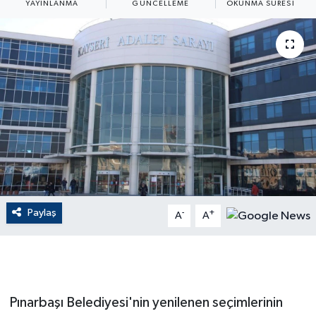
YAYINLANMA
GÜNCELLEME
OKUNMA SÜRESI
ÇEVRE
Dış Haberler
Dünya
EĞİTİM
EKONOMİ
English News
Paylaş
-
+
A
A
Finans
Flaş Haber
Pınarbaşı Belediyesi'nin yenilenen seçimlerinin
Gayrimenkul