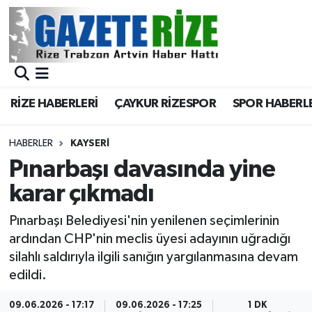
BÖLGEMİZ
Merkez Nöbetçi Eczaneler
SPOR
Merkez Hava Durumu
RİZE HABERLERİ
ÇAYKUR RİZESPOR
SPOR HABERL
Asayiş
Merkez Trafik Yoğunluk Haritası
HABERLER
KAYSERI
Rize Jandarma Komutanlığı
Süper Lig Puan Durumu ve Fikstür
Pınarbaşı davasında yine
karar çıkmadı
Bilim Teknoloji
Tüm Manşetler
Pınarbaşı Belediyesi'nin yenilenen seçimlerinin
Bölge
Son Dakika Haberleri
ardından CHP'nin meclis üyesi adayının uğradığı
silahlı saldırıyla ilgili sanığın yargılanmasına devam
Advertising news
Haber Arşivi
edildi.
Canlı Maç
09.06.2026 - 17:17
09.06.2026 - 17:25
1 DK