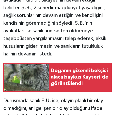
KÜLTÜR SANAT
belirten Ş.B., 2 senedir mağduriyet yaşadığını,
MAGAZİN
sağlık sorunlarının devam ettiğini ve kendi işini
kendisinin göremediğini söyledi. Ş.B.'nin
Otomobil
avukatları ise sanıkların kasten öldürmeye
teşebbüsten yargılanmasını talep ederek, eksik
POLİTİKA
hususların giderilmesini ve sanıkların tutukluluk
halinin devamını istedi.
Sağlık
SİYASET
Doğanın gizemli bekçisi
alaca baykuş Kayseri'de
SPOR HABERLERİ
görüntülendi
TEKNOLOJİ
Duruşmada sanık E.U. ise, olayın planlı bir olay
Turizm
olmadığını, ani gelişen bir olay olduğunu ifade