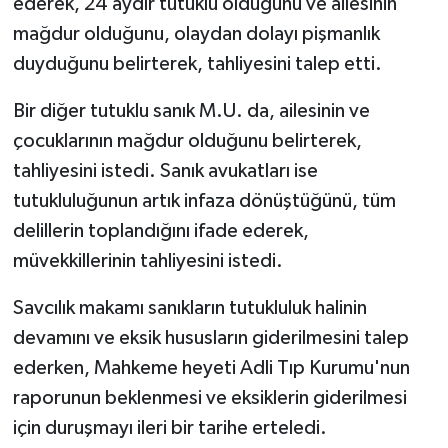
ederek, 24 aydır tutuklu olduğunu ve ailesinin
ÜLKE GÜNDEMİ
mağdur olduğunu, olaydan dolayı pişmanlık
duyduğunu belirterek, tahliyesini talep etti.
YAŞAM
Bir diğer tutuklu sanık M.U. da, ailesinin ve
YEREL
çocuklarının mağdur olduğunu belirterek,
tahliyesini istedi. Sanık avukatları ise
Yerel Haberler
tutukluluğunun artık infaza dönüştüğünü, tüm
delillerin toplandığını ifade ederek,
müvekkillerinin tahliyesini istedi.
Savcılık makamı sanıkların tutukluluk halinin
devamını ve eksik hususların giderilmesini talep
ederken, Mahkeme heyeti Adli Tıp Kurumu'nun
raporunun beklenmesi ve eksiklerin giderilmesi
için duruşmayı ileri bir tarihe erteledi.