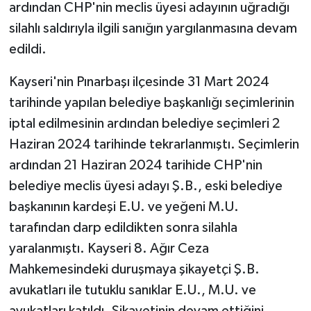
ardından CHP'nin meclis üyesi adayının uğradığı
silahlı saldırıyla ilgili sanığın yargılanmasına devam
GENEL
edildi.
GÜNDEM
Kayseri'nin Pınarbaşı ilçesinde 31 Mart 2024
tarihinde yapılan belediye başkanlığı seçimlerinin
Güvenlik
iptal edilmesinin ardından belediye seçimleri 2
HABERDE İNSAN
Haziran 2024 tarihinde tekrarlanmıştı. Seçimlerin
ardından 21 Haziran 2024 tarihide CHP'nin
İNSAN
belediye meclis üyesi adayı Ş.B., eski belediye
başkanının kardeşi E.U. ve yeğeni M.U.
İş Dünyası
tarafından darp edildikten sonra silahla
Jandarma
yaralanmıştı. Kayseri 8. Ağır Ceza
Mahkemesindeki duruşmaya şikayetçi Ş.B.
Kadın
avukatları ile tutuklu sanıklar E.U., M.U. ve
avukatları katıldı. Şikayetinin devam ettiğini