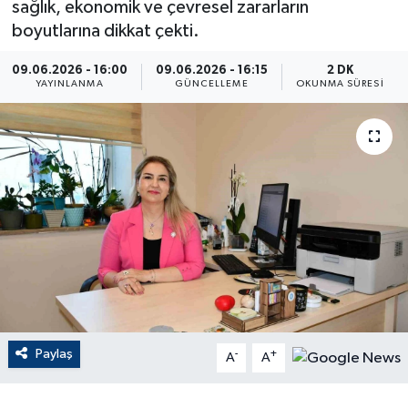
sağlık, ekonomik ve çevresel zararların
boyutlarına dikkat çekti.
ÇEVRE
09.06.2026 - 16:00
09.06.2026 - 16:15
2 DK
Dış Haberler
YAYINLANMA
GÜNCELLEME
OKUNMA SÜRESI
Dünya
EĞİTİM
EKONOMİ
English News
Finans
Paylaş
-
+
Flaş Haber
A
A
Gayrimenkul