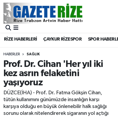
BÖLGEMİZ
Merkez Nöbetçi Eczaneler
SPOR
Merkez Hava Durumu
RİZE HABERLERİ
ÇAYKUR RİZESPOR
SPOR HABERL
Asayiş
Merkez Trafik Yoğunluk Haritası
HABERLER
SAĞLIK
Rize Jandarma Komutanlığı
Süper Lig Puan Durumu ve Fikstür
Prof. Dr. Cihan 'Her yıl iki
kez asrın felaketini
Bilim Teknoloji
Tüm Manşetler
yaşıyoruz
Bölge
Son Dakika Haberleri
DÜZCE(İHA) - Prof. Dr. Fatma Gökşin Cihan,
tütün kullanımını günümüzde insanlığın karşı
Advertising news
Haber Arşivi
karşıya olduğu en büyük önlenebilir halk sağlığı
sorunu olarak nitelendirerek sigaranın yol açtığı
Canlı Maç