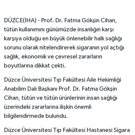
GENEL
DÜZCE(İHA) - Prof. Dr. Fatma Gökşin Cihan,
tütün kullanımını günümüzde insanlığın karşı
GÜNDEM
karşıya olduğu en büyük önlenebilir halk sağlığı
Güvenlik
sorunu olarak nitelendirerek sigaranın yol açtığı
sağlık, ekonomik ve çevresel zararların
HABERDE İNSAN
boyutlarına dikkat çekti.
İNSAN
Düzce Üniversitesi Tıp Fakültesi Aile Hekimliği
Anabilim Dalı Başkanı Prof. Dr. Fatma Gökşin
İş Dünyası
Cihan, tütün ve tütün ürünlerinin insan sağlığı
Jandarma
üzerindeki zararlarına ilişkin önemli
bilgilendirmede bulundu.
Kadın
Düzce Üniversitesi Tıp Fakültesi Hastanesi Sigara