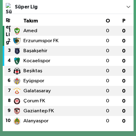
Süper Lig
#
Takım
O
P
1
Amed
0
0
2
Erzurumspor FK
0
0
3
Başakşehir
0
0
4
Kocaelispor
0
0
5
Beşiktaş
0
0
6
Eyüpspor
0
0
7
Galatasaray
0
0
8
Çorum FK
0
0
9
Gaziantep FK
0
0
10
Alanyaspor
0
0