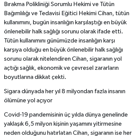
KÜLTÜR SANAT
Bırakma Polikliniği Sorumlu Hekimi ve Tütün
Bağımlılığı ve Tedavisi Eğitici Hekimi Cihan, tütün
MAGAZİN
kullanımını, bugün insanlığın karşılaştığı en büyük
önlenebilir halk sağlığı sorunu olarak ifade etti.
Otomobil
Tütün kullanımını günümüzde insanlığın karşı
POLİTİKA
karşıya olduğu en büyük önlenebilir halk sağlığı
sorunu olarak nitelendiren Cihan, sigaranın yol
Sağlık
açtığı sağlık, ekonomik ve çevresel zararların
boyutlarına dikkat çekti.
SİYASET
Sigara dünyada her yıl 8 milyondan fazla insanın
SPOR HABERLERİ
ölümüne yol açıyor
TEKNOLOJİ
Covid-19 pandemisinin üç yılda dünya genelinde
yaklaşık 6,5 milyon kişinin yaşamını yitirmesine
Turizm
neden olduğunu hatırlatan Cihan, sigaranın ise her