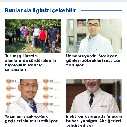
Bunlar da ilginizi çekebilir
Turunçgil üretim
Uzmanı uyardı: 'Sıcak yaz
alanlarında sürdürülebilir
günleri böbrekleri sessizce
biyolojik mücadele
zorluyor'
çalışmaları
Yazın ani sıcak-soğuk
Elektronik sigarada 'masum
geçişleri sinüziti tetikliyor
buhar' yanılgısı: Akciğerleri
tehdit ediyor