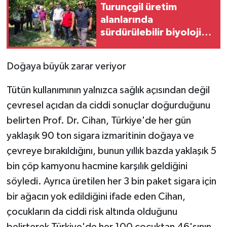
Turunçgil üretim
alanlarında
sürdürülebilir biyolojik
mücadele çalışmaları
Doğaya büyük zarar veriyor
Tütün kullanımının yalnızca sağlık açısından değil
çevresel açıdan da ciddi sonuçlar doğurduğunu
belirten Prof. Dr. Cihan, Türkiye'de her gün
yaklaşık 90 ton sigara izmaritinin doğaya ve
çevreye bırakıldığını, bunun yıllık bazda yaklaşık 5
bin çöp kamyonu hacmine karşılık geldiğini
söyledi. Ayrıca üretilen her 3 bin paket sigara için
bir ağacın yok edildiğini ifade eden Cihan,
çocukların da ciddi risk altında olduğunu
belirterek Türkiye'de her 100 çocuktan 46'sının