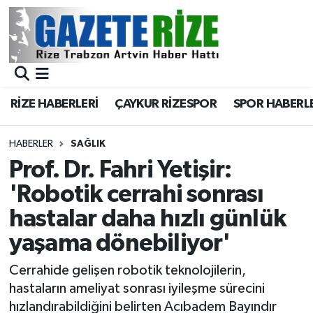
BÖLGEMİZ
Merkez Nöbetçi Eczaneler
SPOR
Merkez Hava Durumu
RİZE HABERLERİ
ÇAYKUR RİZESPOR
SPOR HABERL
Asayiş
Merkez Trafik Yoğunluk Haritası
HABERLER
SAĞLIK
Rize Jandarma Komutanlığı
Süper Lig Puan Durumu ve Fikstür
Prof. Dr. Fahri Yetişir:
'Robotik cerrahi sonrası
Bilim Teknoloji
Tüm Manşetler
hastalar daha hızlı günlük
Bölge
Son Dakika Haberleri
yaşama dönebiliyor'
Advertising news
Haber Arşivi
Cerrahide gelişen robotik teknolojilerin,
hastaların ameliyat sonrası iyileşme sürecini
Canlı Maç
hızlandırabildiğini belirten Acıbadem Bayındır