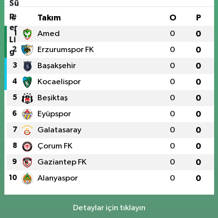
#
Takım
O
P
1
Amed
0
0
2
Erzurumspor FK
0
0
3
Başakşehir
0
0
4
Kocaelispor
0
0
5
Beşiktaş
0
0
6
Eyüpspor
0
0
7
Galatasaray
0
0
8
Çorum FK
0
0
9
Gaziantep FK
0
0
10
Alanyaspor
0
0
Detaylar için tıklayın