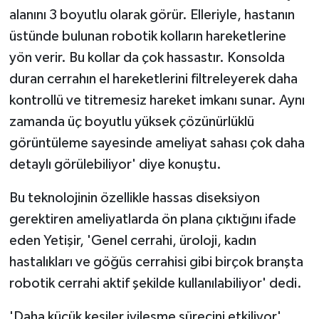
ÜLKE GÜNDEMİ
alanını 3 boyutlu olarak görür. Elleriyle, hastanın
üstünde bulunan robotik kolların hareketlerine
YAŞAM
yön verir. Bu kollar da çok hassastır. Konsolda
duran cerrahın el hareketlerini filtreleyerek daha
YEREL
kontrollü ve titremesiz hareket imkanı sunar. Aynı
zamanda üç boyutlu yüksek çözünürlüklü
Yerel Haberler
görüntüleme sayesinde ameliyat sahası çok daha
detaylı görülebiliyor' diye konuştu.
Bu teknolojinin özellikle hassas diseksiyon
gerektiren ameliyatlarda ön plana çıktığını ifade
eden Yetişir, 'Genel cerrahi, üroloji, kadın
hastalıkları ve göğüs cerrahisi gibi birçok branşta
robotik cerrahi aktif şekilde kullanılabiliyor' dedi.
'Daha küçük kesiler iyileşme sürecini etkiliyor'