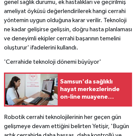
genel sağlık durumu, ek hastalıkları ve geçirilmiş
ameliyat öyküsü değerlendirilerek hangi cerrahi
yöntemin uygun olduğuna karar verilir. Teknoloji
ne kadar gelişirse gelişsin, doğru hasta planlaması
ve deneyimli ekipler cerrahi başarının temelini
oluşturur' ifadelerini kullandı.
'Cerrahide teknoloji dönemi büyüyor'
Samsun'da sağlıklı
hayat merkezlerinde
on-line muayene
dönemi
Robotik cerrahi teknolojilerinin her geçen gün
gelişmeye devam ettiğini belirten Yetişir, 'Bugün
artık cerrahide daha hassas, daha kontrollü ve