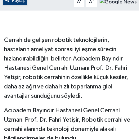
Paylaş
-
+
A
A
GENEL
GÜNDEM
Cerrahide gelişen robotik teknolojilerin,
Güvenlik
hastaların ameliyat sonrası iyileşme sürecini
hızlandırabildiğini belirten Acıbadem Bayındır
HABERDE İNSAN
Hastanesi Genel Cerrahi Uzmanı Prof. Dr. Fahri
Yetişir, robotik cerrahinin özellikle küçük kesiler,
İNSAN
daha az ağrı ve daha hızlı toparlanma gibi
İş Dünyası
avantajlar sunduğunu söyledi.
Jandarma
Acıbadem Bayındır Hastanesi Genel Cerrahi
Uzmanı Prof. Dr. Fahri Yetişir, Robotik cerrahi ve
Kadın
cerrahi alanında teknoloji dönemiyle alakalı
bilgilendirmeler de bulundu.