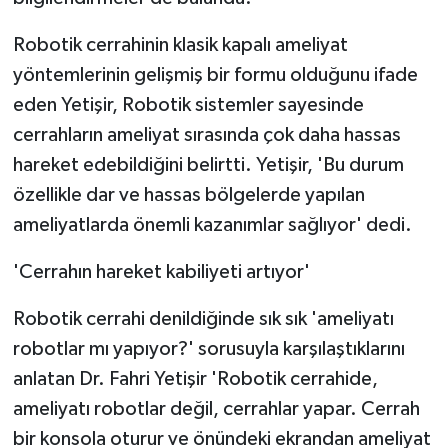
KÜLTÜR SANAT
Robotik cerrahinin klasik kapalı ameliyat
MAGAZİN
yöntemlerinin gelişmiş bir formu olduğunu ifade
eden Yetişir, Robotik sistemler sayesinde
Otomobil
cerrahların ameliyat sırasında çok daha hassas
POLİTİKA
hareket edebildiğini belirtti. Yetişir, 'Bu durum
özellikle dar ve hassas bölgelerde yapılan
Sağlık
ameliyatlarda önemli kazanımlar sağlıyor' dedi.
SİYASET
'Cerrahın hareket kabiliyeti artıyor'
SPOR HABERLERİ
Robotik cerrahi denildiğinde sık sık 'ameliyatı
robotlar mı yapıyor?' sorusuyla karşılaştıklarını
TEKNOLOJİ
anlatan Dr. Fahri Yetişir 'Robotik cerrahide,
ameliyatı robotlar değil, cerrahlar yapar. Cerrah
Turizm
bir konsola oturur ve önündeki ekrandan ameliyat