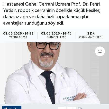
Hastanesi Genel Cerrahi Uzmanı Prof. Dr. Fahri
ÇEVRE
Yetişir, robotik cerrahinin özellikle küçük kesiler,
daha az ağrı ve daha hızlı toparlanma gibi
Dış Haberler
avantajlar sunduğunu söyledi.
Dünya
02.06.2026 - 14:38
02.06.2026 - 14:45
2 DK
YAYINLANMA
GÜNCELLEME
OKUNMA SÜRESI
EĞİTİM
EKONOMİ
English News
Finans
Flaş Haber
Gayrimenkul