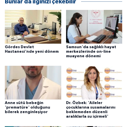
Bunlar da ilginizi çekebilir
Gördes Devlet
Samsun'da sağlıklı hayat
Hastanesi'nde yeni dönem
merkezlerinde on-line
muayene dönemi
Anne sütü bebeğin
Dr. Özbek: 'Aileler
'prematüre' olduğunu
çocuklarına susamalarını
bilerek zenginleşiyor
beklemeden düzenli
aralıklarla su içirmeli'