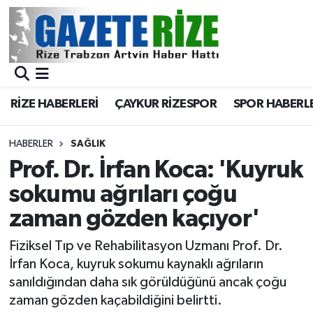
BÖLGEMİZ
Merkez Nöbetçi Eczaneler
SPOR
Merkez Hava Durumu
RİZE HABERLERİ
ÇAYKUR RİZESPOR
SPOR HABERL
Asayiş
Merkez Trafik Yoğunluk Haritası
HABERLER
SAĞLIK
Rize Jandarma Komutanlığı
Süper Lig Puan Durumu ve Fikstür
Prof. Dr. İrfan Koca: 'Kuyruk
sokumu ağrıları çoğu
Bilim Teknoloji
Tüm Manşetler
zaman gözden kaçıyor'
Bölge
Son Dakika Haberleri
Fiziksel Tıp ve Rehabilitasyon Uzmanı Prof. Dr.
İrfan Koca, kuyruk sokumu kaynaklı ağrıların
Advertising news
Haber Arşivi
sanıldığından daha sık görüldüğünü ancak çoğu
zaman gözden kaçabildiğini belirtti.
Canlı Maç