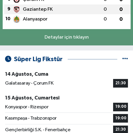
9
Gaziantep FK
0
0
10
Alanyaspor
0
0
Detaylar için tıklayın
Süper Lig Fikstür
14 Ağustos, Cuma
Galatasaray - Çorum FK
21:30
15 Ağustos, Cumartesi
Konyaspor - Rizespor
19:00
Kasımpaşa - Trabzonspor
19:00
Gençlerbirliği S.K. - Fenerbahçe
21:30