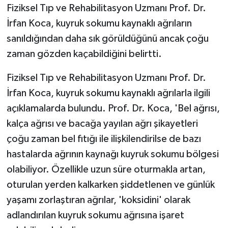
Fiziksel Tıp ve Rehabilitasyon Uzmanı Prof. Dr.
İrfan Koca, kuyruk sokumu kaynaklı ağrıların
GENEL
sanıldığından daha sık görüldüğünü ancak çoğu
GÜNDEM
zaman gözden kaçabildiğini belirtti.
Güvenlik
Fiziksel Tıp ve Rehabilitasyon Uzmanı Prof. Dr.
İrfan Koca, kuyruk sokumu kaynaklı ağrılarla ilgili
HABERDE İNSAN
açıklamalarda bulundu. Prof. Dr. Koca, 'Bel ağrısı,
kalça ağrısı ve bacağa yayılan ağrı şikayetleri
İNSAN
çoğu zaman bel fıtığı ile ilişkilendirilse de bazı
hastalarda ağrının kaynağı kuyruk sokumu bölgesi
İş Dünyası
olabiliyor. Özellikle uzun süre oturmakla artan,
Jandarma
oturulan yerden kalkarken şiddetlenen ve günlük
yaşamı zorlaştıran ağrılar, 'koksidini' olarak
Kadın
adlandırılan kuyruk sokumu ağrısına işaret