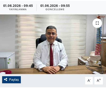
01.06.2026 - 09:45
01.06.2026 - 09:55
ÇEVRE
YAYINLANMA
GÜNCELLEME
Dış Haberler
Dünya
EĞİTİM
EKONOMİ
English News
Paylaş
-
+
Finans
A
A
Flaş Haber
Gayrimenkul