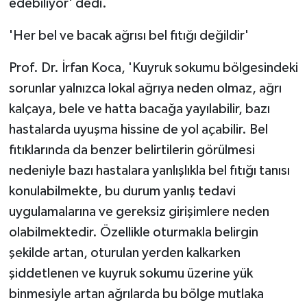
edebiliyor' dedi.
KÜLTÜR SANAT
'Her bel ve bacak ağrısı bel fıtığı değildir'
MAGAZİN
Prof. Dr. İrfan Koca, 'Kuyruk sokumu bölgesindeki
Otomobil
sorunlar yalnızca lokal ağrıya neden olmaz, ağrı
kalçaya, bele ve hatta bacağa yayılabilir, bazı
POLİTİKA
hastalarda uyuşma hissine de yol açabilir. Bel
Sağlık
fıtıklarında da benzer belirtilerin görülmesi
nedeniyle bazı hastalara yanlışlıkla bel fıtığı tanısı
SİYASET
konulabilmekte, bu durum yanlış tedavi
uygulamalarına ve gereksiz girişimlere neden
SPOR HABERLERİ
olabilmektedir. Özellikle oturmakla belirgin
TEKNOLOJİ
şekilde artan, oturulan yerden kalkarken
şiddetlenen ve kuyruk sokumu üzerine yük
Turizm
binmesiyle artan ağrılarda bu bölge mutlaka