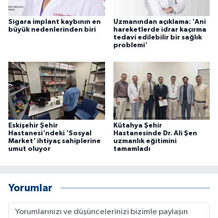
Sigara implant kaybının en
Uzmanından açıklama: 'Ani
büyük nedenlerinden biri
hareketlerde idrar kaçırma
tedavi edilebilir bir sağlık
problemi'
Eskişehir Şehir
Kütahya Şehir
Hastanesi'ndeki 'Sosyal
Hastanesinde Dr. Ali Şen
Market' ihtiyaç sahiplerine
uzmanlık eğitimini
umut oluyor
tamamladı
Yorumlar