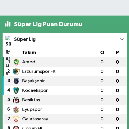
Süper Lig Puan Durumu
Süper Lig
#
Takım
O
P
1
Amed
0
0
2
Erzurumspor FK
0
0
3
Başakşehir
0
0
4
Kocaelispor
0
0
5
Beşiktaş
0
0
6
Eyüpspor
0
0
7
Galatasaray
0
0
8
Çorum FK
0
0