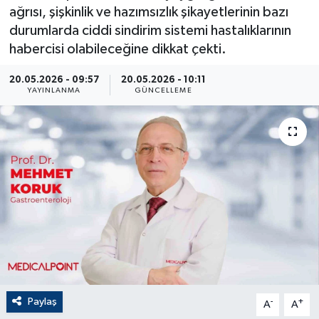
ağrısı, şişkinlik ve hazımsızlık şikayetlerinin bazı
ÇEVRE
durumlarda ciddi sindirim sistemi hastalıklarının
habercisi olabileceğine dikkat çekti.
Dış Haberler
20.05.2026 - 09:57
20.05.2026 - 10:11
YAYINLANMA
GÜNCELLEME
Dünya
EĞİTİM
EKONOMİ
English News
Finans
Flaş Haber
Paylaş
-
+
A
A
Gayrimenkul