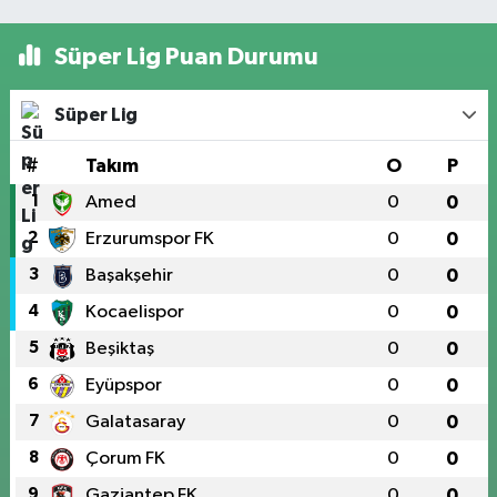
Süper Lig Puan Durumu
Süper Lig
#
Takım
O
P
1
Amed
0
0
2
Erzurumspor FK
0
0
3
Başakşehir
0
0
4
Kocaelispor
0
0
5
Beşiktaş
0
0
6
Eyüpspor
0
0
7
Galatasaray
0
0
8
Çorum FK
0
0
9
Gaziantep FK
0
0