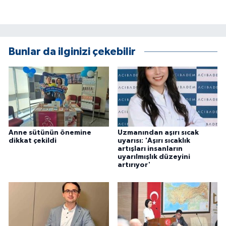
Bunlar da ilginizi çekebilir
Anne sütünün önemine
Uzmanından aşırı sıcak
dikkat çekildi
uyarısı: 'Aşırı sıcaklık
artışları insanların
uyarılmışlık düzeyini
artırıyor'