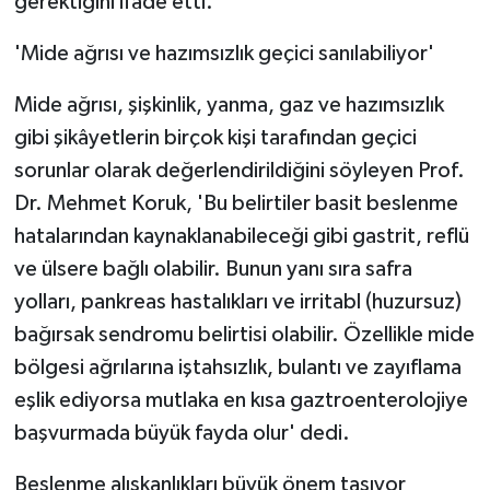
gerektiğini ifade etti.
KÜLTÜR SANAT
'Mide ağrısı ve hazımsızlık geçici sanılabiliyor'
MAGAZİN
Mide ağrısı, şişkinlik, yanma, gaz ve hazımsızlık
Otomobil
gibi şikâyetlerin birçok kişi tarafından geçici
sorunlar olarak değerlendirildiğini söyleyen Prof.
POLİTİKA
Dr. Mehmet Koruk, 'Bu belirtiler basit beslenme
Sağlık
hatalarından kaynaklanabileceği gibi gastrit, reflü
ve ülsere bağlı olabilir. Bunun yanı sıra safra
SİYASET
yolları, pankreas hastalıkları ve irritabl (huzursuz)
bağırsak sendromu belirtisi olabilir. Özellikle mide
SPOR HABERLERİ
bölgesi ağrılarına iştahsızlık, bulantı ve zayıflama
TEKNOLOJİ
eşlik ediyorsa mutlaka en kısa gaztroenterolojiye
başvurmada büyük fayda olur' dedi.
Turizm
Beslenme alışkanlıkları büyük önem taşıyor