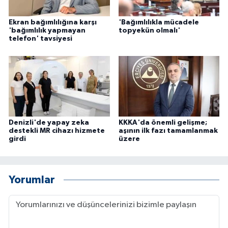
Ekran bağımlılığına karşı
'Bağımlılıkla mücadele
'bağımlılık yapmayan
topyekün olmalı'
telefon' tavsiyesi
Denizli'de yapay zeka
KKKA'da önemli gelişme;
destekli MR cihazı hizmete
aşının ilk fazı tamamlanmak
girdi
üzere
Yorumlar