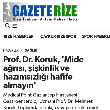
BÖLGEMİZ
Merkez Nöbetçi Eczaneler
SPOR
Merkez Hava Durumu
RİZE HABERLERİ
ÇAYKUR RİZESPOR
SPOR HABERL
Asayiş
Merkez Trafik Yoğunluk Haritası
HABERLER
SAĞLIK
Rize Jandarma Komutanlığı
Süper Lig Puan Durumu ve Fikstür
Prof. Dr. Koruk, 'Mide
ağrısı, şişkinlik ve
Bilim Teknoloji
Tüm Manşetler
hazımsızlığı hafife
Bölge
Son Dakika Haberleri
almayın'
Advertising news
Haber Arşivi
Medical Point Gaziantep Hastanesi
Gastroenteroloji Uzmanı Prof. Dr. Mehmet
Canlı Maç
Koruk, toplumda oldukça yaygın görülen mide