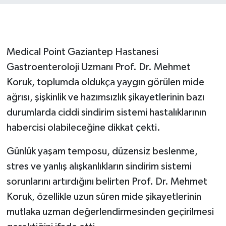
GENEL
GÜNDEM
Medical Point Gaziantep Hastanesi
Gastroenteroloji Uzmanı Prof. Dr. Mehmet
Güvenlik
Koruk, toplumda oldukça yaygın görülen mide
ağrısı, şişkinlik ve hazımsızlık şikayetlerinin bazı
HABERDE İNSAN
durumlarda ciddi sindirim sistemi hastalıklarının
İNSAN
habercisi olabileceğine dikkat çekti.
Günlük yaşam temposu, düzensiz beslenme,
İş Dünyası
stres ve yanlış alışkanlıkların sindirim sistemi
Jandarma
sorunlarını artırdığını belirten Prof. Dr. Mehmet
Koruk, özellikle uzun süren mide şikayetlerinin
Kadın
mutlaka uzman değerlendirmesinden geçirilmesi