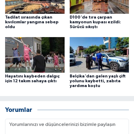
Tadilat sırasında çıkan
D100'de tıra çarpan
kıvılcımlar yangına sebep
kamyonun kupası ezildi:
oldu
Sürücü sıkıştı
Hayatını kaybeden dalgıç
Belçika'dan gelen yaşlı çift
için 12 takım sahaya çıktı
yolunu kaybetti, zabıta
yardıma koştu
Yorumlar