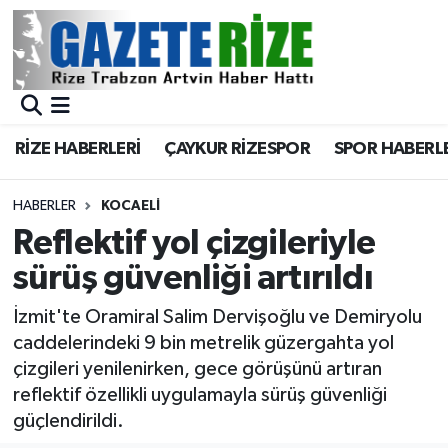
BÖLGEMİZ
Merkez Nöbetçi Eczaneler
SPOR
Merkez Hava Durumu
RİZE HABERLERİ
ÇAYKUR RİZESPOR
SPOR HABERL
Asayiş
Merkez Trafik Yoğunluk Haritası
HABERLER
KOCAELI
Rize Jandarma Komutanlığı
Süper Lig Puan Durumu ve Fikstür
Reflektif yol çizgileriyle
sürüş güvenliği artırıldı
Bilim Teknoloji
Tüm Manşetler
İzmit'te Oramiral Salim Dervişoğlu ve Demiryolu
Bölge
Son Dakika Haberleri
caddelerindeki 9 bin metrelik güzergahta yol
çizgileri yenilenirken, gece görüşünü artıran
Advertising news
Haber Arşivi
reflektif özellikli uygulamayla sürüş güvenliği
güçlendirildi.
Canlı Maç