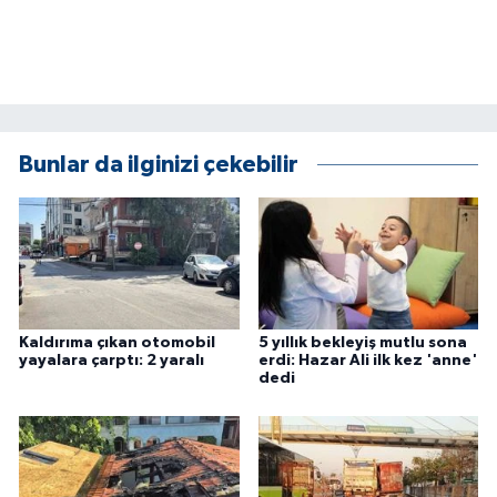
Bunlar da ilginizi çekebilir
Kaldırıma çıkan otomobil
5 yıllık bekleyiş mutlu sona
yayalara çarptı: 2 yaralı
erdi: Hazar Ali ilk kez 'anne'
dedi