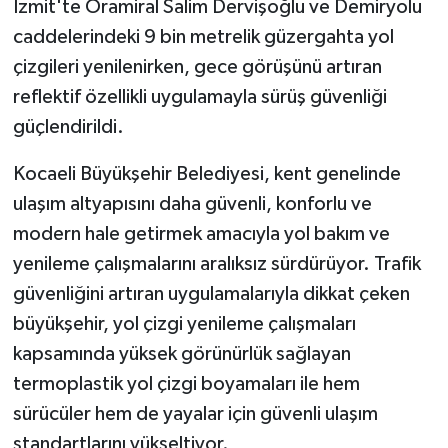
İzmit'te Oramiral Salim Dervişoğlu ve Demiryolu
caddelerindeki 9 bin metrelik güzergahta yol
GENEL
çizgileri yenilenirken, gece görüşünü artıran
reflektif özellikli uygulamayla sürüş güvenliği
GÜNDEM
güçlendirildi.
Güvenlik
Kocaeli Büyükşehir Belediyesi, kent genelinde
HABERDE İNSAN
ulaşım altyapısını daha güvenli, konforlu ve
modern hale getirmek amacıyla yol bakım ve
İNSAN
yenileme çalışmalarını aralıksız sürdürüyor. Trafik
güvenliğini artıran uygulamalarıyla dikkat çeken
İş Dünyası
büyükşehir, yol çizgi yenileme çalışmaları
kapsamında yüksek görünürlük sağlayan
Jandarma
termoplastik yol çizgi boyamaları ile hem
Kadın
sürücüler hem de yayalar için güvenli ulaşım
standartlarını yükseltiyor.