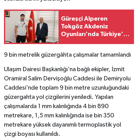
KÜLTÜR SANAT
MAGAZİN
Güreşçi Alperen
Tokgöz Akdeniz
Otomobil
Oyunları'nda Türkiye'yi
temsil edecek
POLİTİKA
9 bin metrelik güzergâhta çalışmalar tamamlandı
Sağlık
Ulaşım Dairesi Başkanlığı'na bağlı ekipler, İzmit
Oramiral Salim Dervişoğlu Caddesi ile Demiryolu
SİYASET
Caddesi'nde toplam 9 bin metre uzunluğundaki
SPOR HABERLERİ
güzergahta yol çizgilerini yeniledi. Yapılan
çalışmalarda 1 mm kalınlığında 4 bin 890
TEKNOLOJİ
metrekare, 1,5 mm kalınlığında ise bin 350
metrekare yüksek dayanımlı termoplastik yol
Turizm
çizgi boyası kullanıldı.