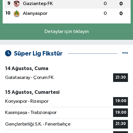
9
Gaziantep FK
0
0
10
Alanyaspor
0
0
Detaylar için tıklayın
Süper Lig Fikstür
14 Ağustos, Cuma
Galatasaray - Çorum FK
21:30
15 Ağustos, Cumartesi
Konyaspor - Rizespor
19:00
Kasımpaşa - Trabzonspor
19:00
Gençlerbirliği S.K. - Fenerbahçe
21:30