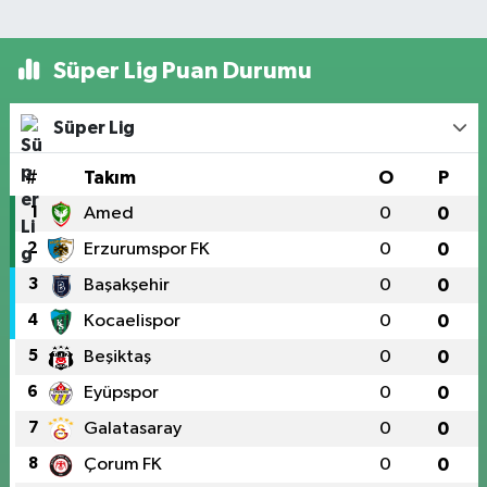
Süper Lig Puan Durumu
Süper Lig
#
Takım
O
P
1
Amed
0
0
2
Erzurumspor FK
0
0
3
Başakşehir
0
0
4
Kocaelispor
0
0
5
Beşiktaş
0
0
6
Eyüpspor
0
0
7
Galatasaray
0
0
8
Çorum FK
0
0