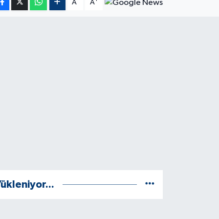
A
A
ükleniyor...