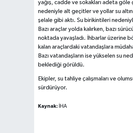
KÜLTÜR SANAT
yağış, cadde ve sokakları adeta göle ç
nedeniyle alt geçitler ve yollar su alt
MAGAZİN
şelale gibi aktı. Su birikintileri neden
Bazı araçlar yolda kalırken, bazı sürücü
Otomobil
noktada yavaşladı. İhbarlar üzerine bö
kalan araçlardaki vatandaşlara müdahal
POLİTİKA
Bazı vatandaşların ise yükselen su ned
Sağlık
beklediği görüldü.
SİYASET
Ekipler, su tahliye çalışmaları ve olu
sürdürüyor.
SPOR HABERLERİ
Kaynak:
İHA
TEKNOLOJİ
Turizm