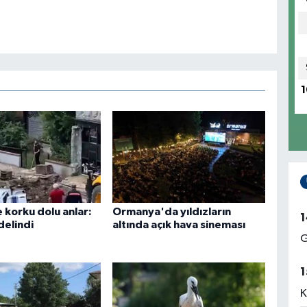
1
 korku dolu anlar:
Ormanya'da yıldızların
1
delindi
altında açık hava sineması
G
1
K