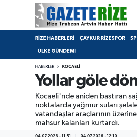
BÖLGEMİZ
Merkez Nöbetçi Eczaneler
RİZE HABERLERİ
ÇAYKUR RİZESPOR
SP
SPOR
Merkez Hava Durumu
ÜLKE GÜNDEMİ
Asayiş
Merkez Trafik Yoğunluk Haritası
HABERLER
KOCAELI
Rize Jandarma Komutanlığı
Süper Lig Puan Durumu ve Fikstür
Yollar göle dön
Bilim Teknoloji
Tüm Manşetler
Kocaeli'nde aniden bastıran sağ
Bölge
Son Dakika Haberleri
noktalarda yağmur suları şelale 
vatandaşlar araçlarının üzerine
Advertising news
Haber Arşivi
mahsur kalanları kurtardı.
Canlı Maç
04.07.2026 - 11:51
04.07.2026 - 12:10