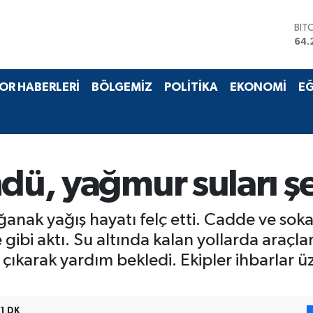
BIT
64.
DO
47,
EU
OR HABERLERİ
BÖLGEMİZ
POLİTİKA
EKONOMİ
EĞ
55,
STE
64,
GRA
657
BİS
dü, yağmur suları şel
13.
anak yağış hayatı felç etti. Cadde ve sok
gibi aktı. Su altında kalan yollarda araçla
 çıkarak yardım bekledi. Ekipler ihbarlar ü
1 DK