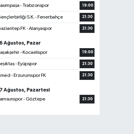
asımpaşa - Trabzonspor
19:00
ençlerbirliği S.K. - Fenerbahçe
21:30
aziantep FK - Alanyaspor
21:30
6 Ağustos, Pazar
aşakşehir - Kocaelispor
19:00
eşiktaş - Eyüpspor
21:30
med - Erzurumspor FK
21:30
7 Ağustos, Pazartesi
amsunspor - Göztepe
21:30