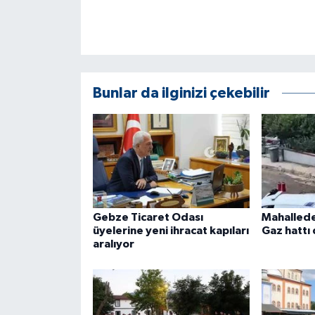
ÜLKE GÜNDEMİ
YAŞAM
YEREL
Bunlar da ilginizi çekebilir
Yerel Haberler
Gebze Ticaret Odası
Mahallede
üyelerine yeni ihracat kapıları
Gaz hattı 
aralıyor