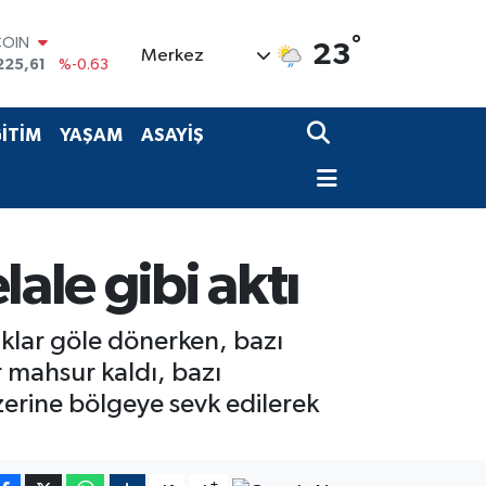
COIN
°
23
Merkez
225,61
%-0.63
LAR
7143
%0.16
RO
İTİM
YAŞAM
ASAYİŞ
0317
%-0.02
RLİN
2463
%0.07
M ALTIN
4.81
%1.44
T100
ale gibi aktı
799
%70
aklar göle dönerken, bazı
r mahsur kaldı, bazı
zerine bölgeye sevk edilerek
-
+