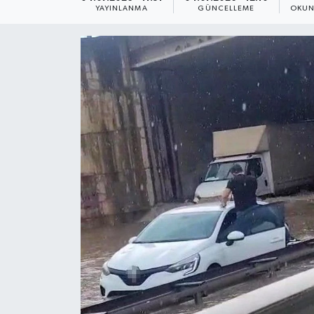
YAYINLANMA
GÜNCELLEME
OKUN
ÇEVRE
Dış Haberler
Dünya
EĞİTİM
EKONOMİ
English News
Finans
Flaş Haber
Gayrimenkul