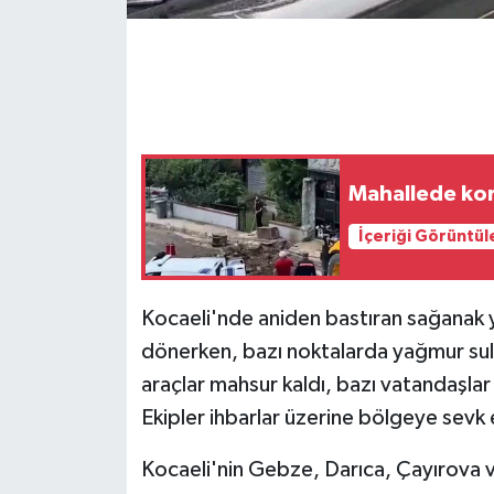
GENEL
GÜNDEM
Güvenlik
Mahallede kork
HABERDE İNSAN
İçeriği Görüntül
İNSAN
Kocaeli'nde aniden bastıran sağanak y
İş Dünyası
dönerken, bazı noktalarda yağmur suları
araçlar mahsur kaldı, bazı vatandaşlar
Jandarma
Ekipler ihbarlar üzerine bölgeye sevk 
Kadın
Kocaeli'nin Gebze, Darıca, Çayırova v