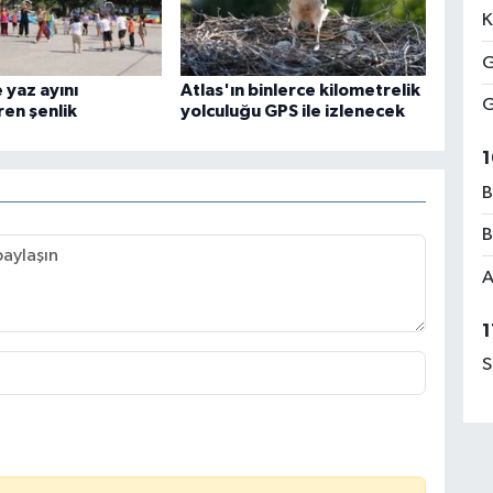
K
G
 yaz ayını
Atlas'ın binlerce kilometrelik
G
ren şenlik
yolculuğu GPS ile izlenecek
1
B
B
A
1
S