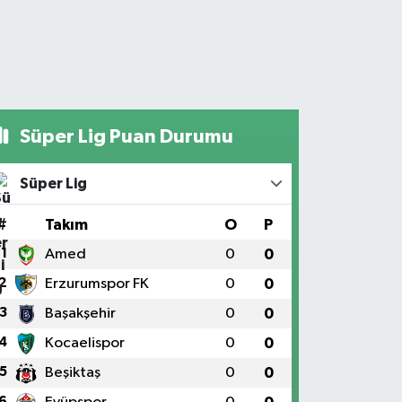
Süper Lig Puan Durumu
Süper Lig
#
Takım
O
P
1
Amed
0
0
2
Erzurumspor FK
0
0
3
Başakşehir
0
0
4
Kocaelispor
0
0
5
Beşiktaş
0
0
6