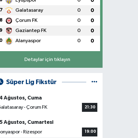
Eyüpspor
0
0
7
Galatasaray
0
0
8
Çorum FK
0
0
9
Gaziantep FK
0
0
0
Alanyaspor
0
0
Detaylar için tıklayın
Süper Lig Fikstür
4 Ağustos, Cuma
alatasaray - Çorum FK
21:30
5 Ağustos, Cumartesi
onyaspor - Rizespor
19:00