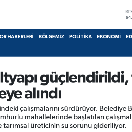
BI
64
DO
47
EU
55
OR HABERLERİ
BÖLGEMİZ
POLİTİKA
EKONOMİ
EĞ
ST
64
GR
66
Bİ
13
tyapı güçlendirildi,
ye alındı
lindeki çalışmalarını sürdürüyor. Belediye
mhurlu mahallelerinde başlatılan çalışmala
rımsal üreticinin su sorunu gideriliyor.