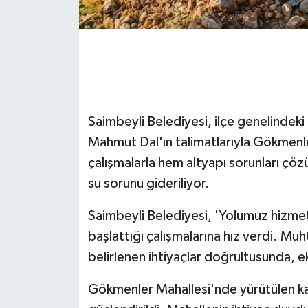
GENEL
GÜNDEM
Güvenlik
Saimbeyli Belediyesi, ilçe genelindeki
HABERDE İNSAN
Mahmut Dal'ın talimatlarıyla Gökmenle
çalışmalarla hem altyapı sorunları çö
İNSAN
su sorunu gideriliyor.
İş Dünyası
Saimbeyli Belediyesi, 'Yolumuz hizmet,
başlattığı çalışmalarına hız verdi. Muh
Jandarma
belirlenen ihtiyaçlar doğrultusunda, e
Kadın
Gökmenler Mahallesi'nde yürütülen kap