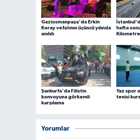
Gaziosmanpaşa'da Erkin
İstanbul'
Koray vefatının üçüncü yılında
hafta sonu
anıldı
Kilometre
Şanlıurfa'da Filistin
Yaz spor o
konvoyuna görkemli
tenisi kur
karşılama
Yorumlar