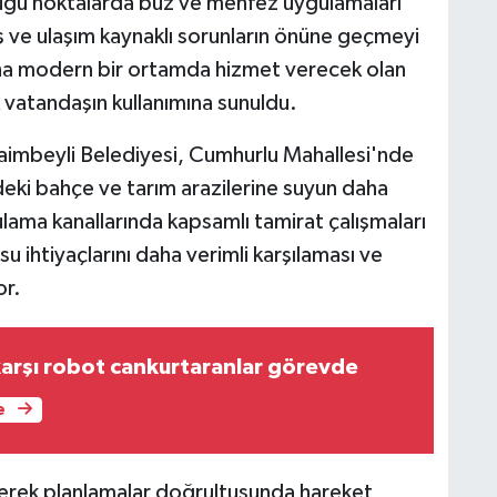
duğu noktalarda büz ve menfez uygulamaları
ş ve ulaşım kaynaklı sorunların önüne geçmeyi
daha modern bir ortamda hizmet verecek olan
 vatandaşın kullanımına sunuldu.
imbeyli Belediyesi, Cumhurlu Mahallesi'nde
eki bahçe ve tarım arazilerine suyun daha
ulama kanallarında kapsamlı tamirat çalışmaları
n su ihtiyaçlarını daha verimli karşılaması ve
or.
arşı robot cankurtaranlar görevde
e
ederek planlamalar doğrultusunda hareket