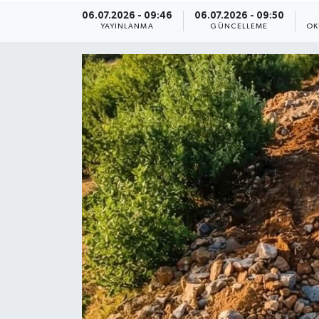
06.07.2026 - 09:46
06.07.2026 - 09:50
ÇEVRE
YAYINLANMA
GÜNCELLEME
OK
Dış Haberler
Dünya
EĞİTİM
EKONOMİ
English News
Finans
Flaş Haber
Gayrimenkul