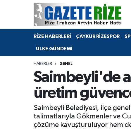
BÖLGEMİZ
Merkez Nöbetçi Eczaneler
RİZE HABERLERİ
ÇAYKUR RİZESPOR
SP
SPOR
Merkez Hava Durumu
ÜLKE GÜNDEMİ
Asayiş
Merkez Trafik Yoğunluk Haritası
HABERLER
GENEL
Rize Jandarma Komutanlığı
Süper Lig Puan Durumu ve Fikstür
Saimbeyli'de al
Bilim Teknoloji
Tüm Manşetler
üretim güvence
Bölge
Son Dakika Haberleri
Saimbeyli Belediyesi, ilçe gene
Advertising news
Haber Arşivi
talimatlarıyla Gökmenler ve Cu
çözüme kavuşturuluyor hem de ta
Canlı Maç