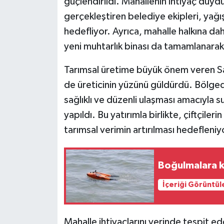
güçlendirildi. Mahallenin ihtiyaç duy
KÜLTÜR SANAT
gerçekleştiren belediye ekipleri, yağı
MAGAZİN
hedefliyor. Ayrıca, mahalle halkına 
yeni muhtarlık binası da tamamlanarak
Otomobil
Tarımsal üretime büyük önem veren Sa
POLİTİKA
de üreticinin yüzünü güldürdü. Bölged
sağlıklı ve düzenli ulaşması amacıyla s
Sağlık
yapıldı. Bu yatırımla birlikte, çiftçileri
tarımsal verimin artırılması hedefleniy
SİYASET
SPOR HABERLERİ
Boğulmalara k
TEKNOLOJİ
İçeriği Görüntül
Turizm
Mahalle ihtiyaçlarını yerinde tespit 