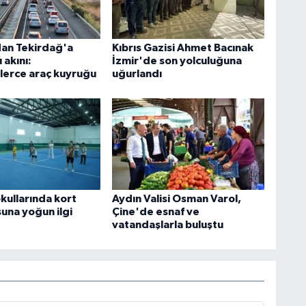
dan Tekirdağ'a
Kıbrıs Gazisi Ahmet Bacınak
 akını:
İzmir'de son yolculuğuna
lerce araç kuyruğu
uğurlandı
kullarında kort
Aydın Valisi Osman Varol,
suna yoğun ilgi
Çine'de esnaf ve
vatandaşlarla buluştu