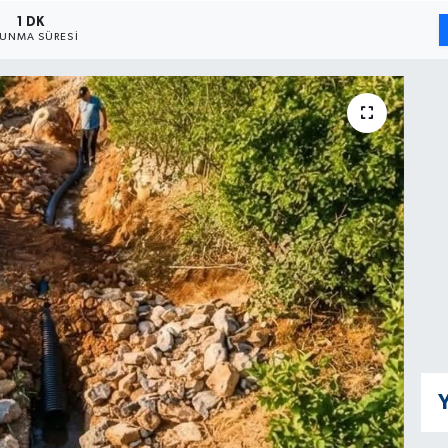
1 DK
UNMA SÜRESI
Y