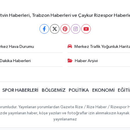
rtvin Haberleri, Trabzon Haberleri ve Çaykur Rizespor Haberl
rkez Hava Durumu
Merkez Trafik Yoğunluk Harita
Dakika Haberleri
Haber Arşivi
SPOR HABERLERİ
BÖLGEMİZ
POLİTİKA
EKONOMİ
EĞİT
 sorumludur. Yayınlanan yorumlardan Gazete Rize / Rize Haber / Rizespor H
temizde yayınlanan haber, köşe yazıları ve fotoğraflar izin alınmaksızın kayn
yayınlanamaz