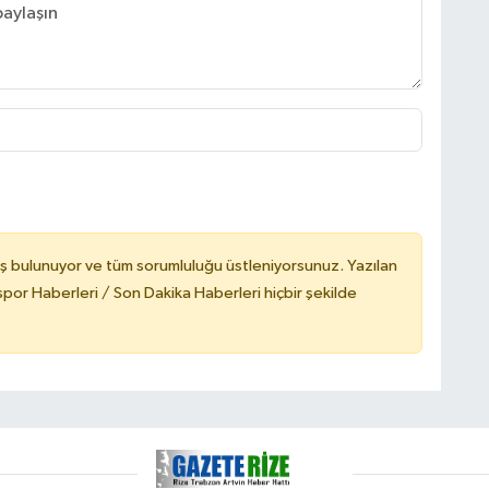
ş bulunuyor ve tüm sorumluluğu üstleniyorsunuz. Yazılan
or Haberleri / Son Dakika Haberleri hiçbir şekilde