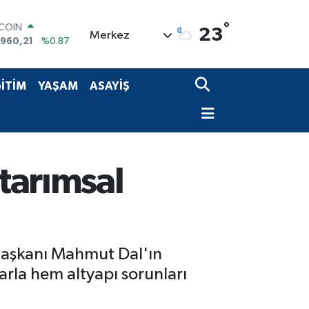
TCOIN
.960,21
%0.87
°
23
Merkez
LAR
,7436
%0.18
RO
,2510
%0.32
İTİM
YAŞAM
ASAYİŞ
ERLİN
,4811
%0.38
AM ALTIN
48.99
%2.59
ST100
.773
%-19
 tarımsal
 Başkanı Mahmut Dal'ın
rla hem altyapı sorunları