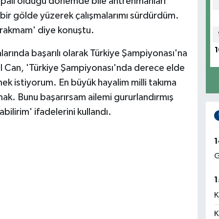
apalı olduğu dönemde bile antrenmanları
 bir gölde yüzerek çalışmalarımı sürdürdüm.
 bırakmam' diye konuştu.
1
arında başarılı olarak Türkiye Şampiyonası'na
il Can, 'Türkiye Şampiyonası'nda derece elde
ek istiyorum. En büyük hayalim milli takıma
ak. Bunu başarırsam ailemi gururlandırmış
ilirim' ifadelerini kullandı.
1
G
1
K
K