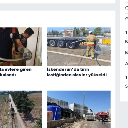
G
G
1
B
B
A
a evlere giren
İskenderun'da tırın
akalandı
lastiğinden alevler yükseldi
1
S