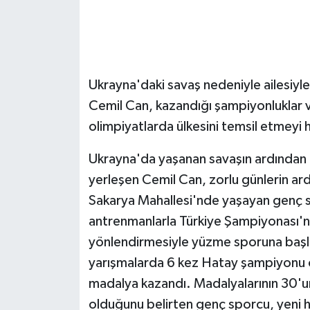
GENEL
GÜNDEM
Ukrayna'daki savaş nedeniyle ailesiyle 
Güvenlik
Cemil Can, kazandığı şampiyonluklar ve
olimpiyatlarda ülkesini temsil etmeyi 
HABERDE İNSAN
Ukrayna'da yaşanan savaşın ardından ai
İNSAN
yerleşen Cemil Can, zorlu günlerin ard
Sakarya Mahallesi'nde yaşayan genç
İş Dünyası
antrenmanlarla Türkiye Şampiyonası'na
yönlendirmesiyle yüzme sporuna başla
Jandarma
yarışmalarda 6 kez Hatay şampiyonu o
Kadın
madalya kazandı. Madalyalarının 30'un
olduğunu belirten genç sporcu, yeni h