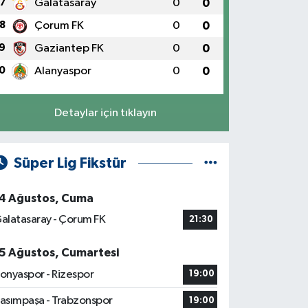
7
Galatasaray
0
0
8
Çorum FK
0
0
9
Gaziantep FK
0
0
0
Alanyaspor
0
0
Detaylar için tıklayın
Süper Lig Fikstür
4 Ağustos, Cuma
alatasaray - Çorum FK
21:30
5 Ağustos, Cumartesi
onyaspor - Rizespor
19:00
asımpaşa - Trabzonspor
19:00