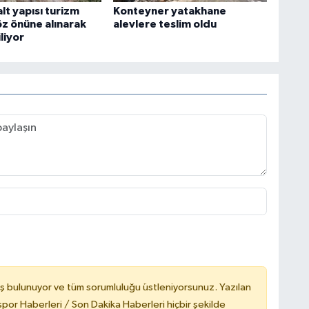
lt yapısı turizm
Konteyner yatakhane
z önüne alınarak
alevlere teslim oldu
liyor
ş bulunuyor ve tüm sorumluluğu üstleniyorsunuz. Yazılan
or Haberleri / Son Dakika Haberleri hiçbir şekilde