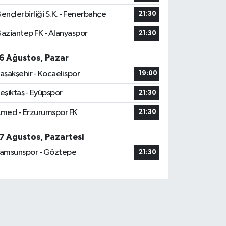
ençlerbirliği S.K. - Fenerbahçe
21:30
aziantep FK - Alanyaspor
21:30
6 Ağustos, Pazar
aşakşehir - Kocaelispor
19:00
eşiktaş - Eyüpspor
21:30
med - Erzurumspor FK
21:30
7 Ağustos, Pazartesi
amsunspor - Göztepe
21:30