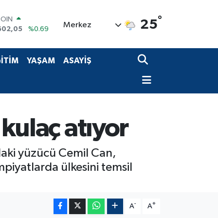
COIN
602,05
%0.69
°
25
LAR
Merkez
5986
%0.06
RO
0700
%0.1
İTİM
YAŞAM
ASAYİŞ
RLİN
2438
%0.21
M ALTIN
8.23
%0.39
T100
703
%0
 kulaç atıyor
ndaki yüzücü Cemil Can,
piyatlarda ülkesini temsil
-
+
A
A