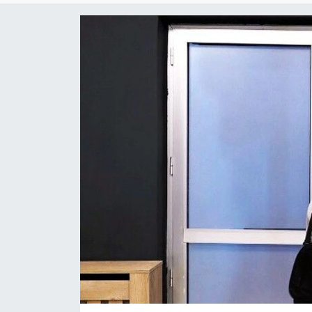
ÇEVRE
Dış Haberler
Dünya
EĞİTİM
EKONOMİ
English News
Finans
Flaş Haber
Gayrimenkul