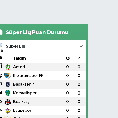
Süper Lig Puan Durumu
Süper Lig
#
Takım
O
P
1
Amed
0
0
2
Erzurumspor FK
0
0
3
Başakşehir
0
0
4
Kocaelispor
0
0
5
Beşiktaş
0
0
6
Eyüpspor
0
0