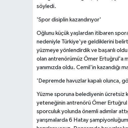
KÜLTÜR SANAT
söyledi.
MAGAZİN
'Spor disiplin kazandırıyor'
Otomobil
Oğlunu küçük yaşlardan itibaren spor
nedeniyle Türkiye'ye geldiklerini beli
POLİTİKA
yüzmeye yönlendirdik ve başarılı oldu
olan antrenörümüz Ömer Ertuğrul'a 
Sağlık
yanımızda oldu. Cemil'in kazandığı m
SİYASET
'Depremde havuzlar kapalı olunca, g
SPOR HABERLERİ
Yüzme sporuna belediyenin ücretsiz ku
yeteneğinin antrenörü Ömer Ertuğrul t
TEKNOLOJİ
sporculuk yolunda önemli adımlar attığ
Turizm
yarışmalarda 6 Hatay şampiyonluğum v