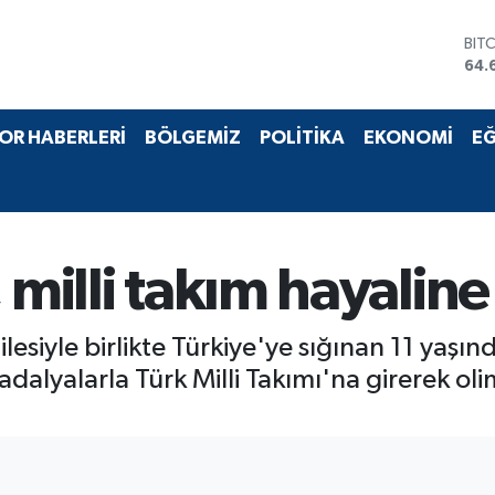
BIT
64.
DO
47,
EU
55,
OR HABERLERİ
BÖLGEMİZ
POLİTİKA
EKONOMİ
EĞ
STE
64,
GRA
651
BİS
13.
 milli takım hayaline
lesiyle birlikte Türkiye'ye sığınan 11 yaşı
alyalarla Türk Milli Takımı'na girerek olim