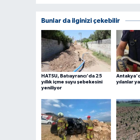
Bunlar da ilginizi çekebilir
HATSU, Batıayrancı'da 25
Antakya'd
yıllık içme suyu şebekesini
yılanlar y
yeniliyor