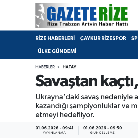
BÖLGEMİZ
Merkez Nöbetçi Eczaneler
RİZE HABERLERİ
ÇAYKUR RİZESPOR
SP
SPOR
Merkez Hava Durumu
ÜLKE GÜNDEMİ
Asayiş
Merkez Trafik Yoğunluk Haritası
HABERLER
HATAY
Rize Jandarma Komutanlığı
Süper Lig Puan Durumu ve Fikstür
Savaştan kaçtı,
Bilim Teknoloji
Tüm Manşetler
Ukrayna'daki savaş nedeniyle ai
Bölge
Son Dakika Haberleri
kazandığı şampiyonluklar ve mad
etmeyi hedefliyor.
Advertising news
Haber Arşivi
01.06.2026 - 09:41
01.06.2026 - 09:50
Canlı Maç
YAYINLANMA
GÜNCELLEME