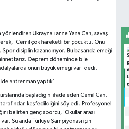
a yönlendiren Ukraynalı anne Yana Can, savaş
rterek, 'Cemil çok hareketli bir çocuktu. Onu
. Spor disiplin kazandırıyor. Bu başarıda emeği
minnettarız. Deprem döneminde bile
adalyalarda onun büyük emeği var' dedi.
ölde antrenman yaptık'
rslarında başladığını ifade eden Cemil Can,
arafından keşfedildiğini söyledi. Profesyonel
ını belirten genç sporcu, 'Okullar arası
ar. Şu anda Türkiye Şampiyonası için