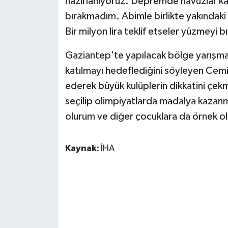
hazırlanıyoruz. Depremde havuzlar k
ÜLKE GÜNDEMİ
bırakmadım. Abimle birlikte yakındaki
Bir milyon lira teklif etseler yüzmeyi
YAŞAM
Gaziantep'te yapılacak bölge yarışmal
YEREL
katılmayı hedeflediğini söyleyen Cem
ederek büyük kulüplerin dikkatini çekm
Yerel Haberler
seçilip olimpiyatlarda madalya kazanm
olurum ve diğer çocuklara da örnek olab
Kaynak:
İHA