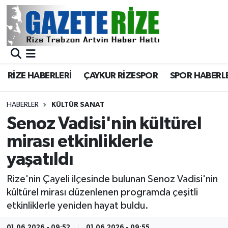
BÖLGEMİZ
Merkez Nöbetçi Eczaneler
SPOR
Merkez Hava Durumu
RİZE HABERLERİ
ÇAYKUR RİZESPOR
SPOR HABERL
Asayiş
Merkez Trafik Yoğunluk Haritası
HABERLER
KÜLTÜR SANAT
Rize Jandarma Komutanlığı
Süper Lig Puan Durumu ve Fikstür
Senoz Vadisi'nin kültürel
mirası etkinliklerle
Bilim Teknoloji
Tüm Manşetler
yaşatıldı
Bölge
Son Dakika Haberleri
Rize'nin Çayeli ilçesinde bulunan Senoz Vadisi'nin
kültürel mirası düzenlenen programda çeşitli
Advertising news
Haber Arşivi
etkinliklerle yeniden hayat buldu.
Canlı Maç
01.06.2026 - 09:52
01.06.2026 - 09:55