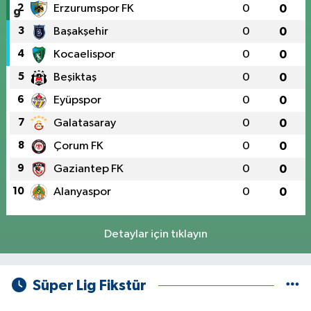
2
Erzurumspor FK
0
0
3
Başakşehir
0
0
4
Kocaelispor
0
0
5
Beşiktaş
0
0
6
Eyüpspor
0
0
7
Galatasaray
0
0
8
Çorum FK
0
0
9
Gaziantep FK
0
0
10
Alanyaspor
0
0
Detaylar için tıklayın
Süper Lig Fikstür