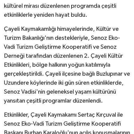
kültürel mirası düzenlenen programda çeşitli
GENEL
etkinliklerle yeniden hayat buldu.
Çayeli Kaymakamlığı himayelerinde, Kültür ve
GÜNDEM
Turizm Bakanlığı'nın destekleriyle, Senoz Eko-
Güvenlik
Vadi Turizm Geliştirme Kooperatifi ve Senoz
Derneği tarafından düzenlenen 2. Çayeli Kültür
HABERDE İNSAN
Etkinlikleri, bölge halkının yoğun katılımıyla
gerçekleştirildi. Çayeli ilçesine bağlı Buzlupınar ve
İNSAN
Uzundere köylerinde iki gün süren etkinliklerde,
İş Dünyası
Senoz Vadisi'nin geleneksel yaşam kültürünü
yansıtan çeşitli programlar düzenlendi.
Jandarma
Etkinlikler, Çayeli Kaymakamı Sertaç Kırçuval ile
Kadın
Senoz Eko-Vadi Turizm Geliştirme Kooperatifi
Başkanı Burhan Karaloğlu'nun açılış konuşmalarının