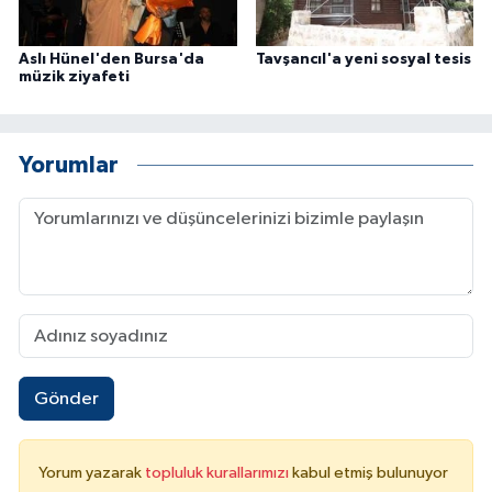
Aslı Hünel'den Bursa'da
Tavşancıl'a yeni sosyal tesis
müzik ziyafeti
Yorumlar
Gönder
Yorum yazarak
topluluk kurallarımızı
kabul etmiş bulunuyor