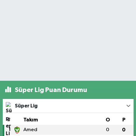
Süper Lig Puan Durumu
Süper Lig
#
Takım
O
P
1
Amed
0
0