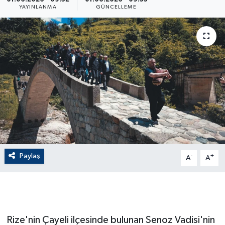
YAYINLANMA
GÜNCELLEME
ÇEVRE
Dış Haberler
Dünya
EĞİTİM
EKONOMİ
English News
Paylaş
-
+
A
A
Finans
Flaş Haber
Rize'nin Çayeli ilçesinde bulunan Senoz Vadisi'nin
Gayrimenkul