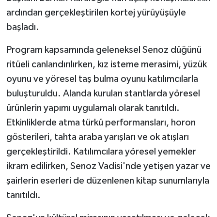
KÜLTÜR SANAT
ardından gerçekleştirilen kortej yürüyüşüyle
başladı.
MAGAZİN
Program kapsamında geleneksel Senoz düğünü
Otomobil
ritüeli canlandırılırken, kız isteme merasimi, yüzük
POLİTİKA
oyunu ve yöresel taş bulma oyunu katılımcılarla
buluşturuldu. Alanda kurulan stantlarda yöresel
Sağlık
ürünlerin yapımı uygulamalı olarak tanıtıldı.
Etkinliklerde atma türkü performansları, horon
SİYASET
gösterileri, tahta araba yarışları ve ok atışları
gerçekleştirildi. Katılımcılara yöresel yemekler
SPOR HABERLERİ
ikram edilirken, Senoz Vadisi'nde yetişen yazar ve
TEKNOLOJİ
şairlerin eserleri de düzenlenen kitap sunumlarıyla
tanıtıldı.
Turizm