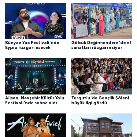
Bünyan Yaz Festivali'nde
Gölcük Değirmendere'de el
Eypio rüzgarı esecek
sanatları rüzgarı esiyor
Alişan, Nevşehir Kültür Yolu
Turgutlu'da Gençlik Şöleni
Festivali'nde sahne aldı
büyük ilgi gördü