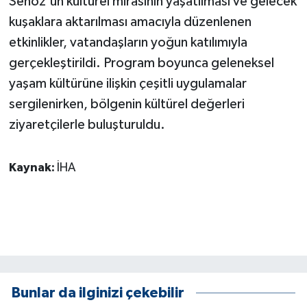
Senoz'un kültürel mirasının yaşatılması ve gelecek
ÜLKE GÜNDEMİ
kuşaklara aktarılması amacıyla düzenlenen
etkinlikler, vatandaşların yoğun katılımıyla
YAŞAM
gerçekleştirildi. Program boyunca geleneksel
YEREL
yaşam kültürüne ilişkin çeşitli uygulamalar
sergilenirken, bölgenin kültürel değerleri
Yerel Haberler
ziyaretçilerle buluşturuldu.
Kaynak:
İHA
Bunlar da ilginizi çekebilir