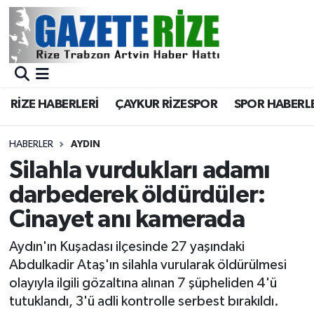
BÖLGEMİZ
Merkez Nöbetçi Eczaneler
SPOR
Merkez Hava Durumu
RİZE HABERLERİ
ÇAYKUR RİZESPOR
SPOR HABERL
Asayiş
Merkez Trafik Yoğunluk Haritası
HABERLER
AYDIN
Rize Jandarma Komutanlığı
Süper Lig Puan Durumu ve Fikstür
Silahla vurdukları adamı
darbederek öldürdüler:
Bilim Teknoloji
Tüm Manşetler
Cinayet anı kamerada
Bölge
Son Dakika Haberleri
Aydın'ın Kuşadası ilçesinde 27 yaşındaki
Abdulkadir Ataş'ın silahla vurularak öldürülmesi
Advertising news
Haber Arşivi
olayıyla ilgili gözaltına alınan 7 şüpheliden 4'ü
tutuklandı, 3'ü adli kontrolle serbest bırakıldı.
Canlı Maç