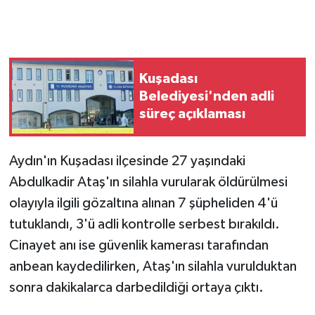
GENEL
GÜNDEM
Kuşadası
Belediyesi'nden adli
Güvenlik
süreç açıklaması
HABERDE İNSAN
Aydın'ın Kuşadası ilçesinde 27 yaşındaki
İNSAN
Abdulkadir Ataş'ın silahla vurularak öldürülmesi
olayıyla ilgili gözaltına alınan 7 şüpheliden 4'ü
İş Dünyası
tutuklandı, 3'ü adli kontrolle serbest bırakıldı.
Cinayet anı ise güvenlik kamerası tarafından
Jandarma
anbean kaydedilirken, Ataş'ın silahla vurulduktan
Kadın
sonra dakikalarca darbedildiği ortaya çıktı.