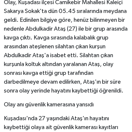
Olay, Kuşadası ilçesi Camikebir Mahallesi Kaleiçi
KÜLTÜR SANAT
Sakarya Sokak'ta dün 05.45 sıralarında meydana
MAGAZİN
geldi. Edinilen bilgiye göre, henüz bilinmeyen bir
nedenle Abdulkadir Ataş (27) ile bir grup arasında
Otomobil
kavga çıktı. Kavga sırasında kalabalık grup
arasından ateşlenen silahtan çıkan kurşun
POLİTİKA
Abdulkadir Ataş'a isabet etti. Silahtan çıkan
Sağlık
kurşunla koltuk altından yaralanan Ataş, olay
sonrası kavga ettiği grup tarafından
SİYASET
darbedilmeye devam edilirken, Ataş'ın bir süre
sonra olay yerinde hayatını kaybettiği öğrenildi.
SPOR HABERLERİ
Olay anı güvenlik kamerasına yansıdı
TEKNOLOJİ
Kuşadası'nda 27 yaşındaki Ataş'ın hayatını
Turizm
kaybettiği olaya ait güvenlik kamerası kayıtları