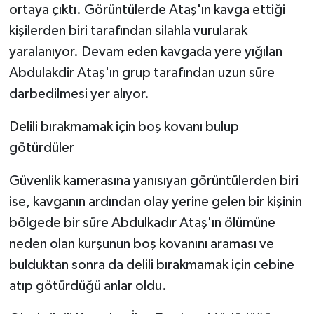
ortaya çıktı. Görüntülerde Ataş'ın kavga ettiği
ÜLKE GÜNDEMİ
kişilerden biri tarafından silahla vurularak
YAŞAM
yaralanıyor. Devam eden kavgada yere yığılan
Abdulakdir Ataş'ın grup tarafından uzun süre
YEREL
darbedilmesi yer alıyor.
Yerel Haberler
Delili bırakmamak için boş kovanı bulup
götürdüler
Güvenlik kamerasına yanısıyan görüntülerden biri
ise, kavganın ardından olay yerine gelen bir kişinin
bölgede bir süre Abdulkadır Ataş'ın ölümüne
neden olan kurşunun boş kovanını araması ve
bulduktan sonra da delili bırakmamak için cebine
atıp götürdüğü anlar oldu.