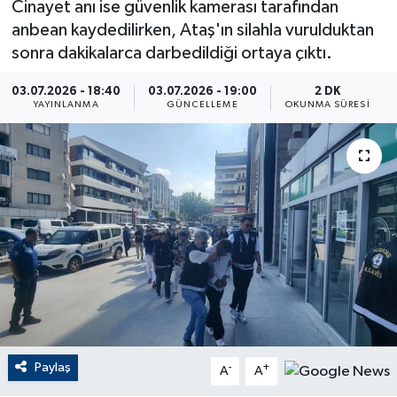
Cinayet anı ise güvenlik kamerası tarafından
anbean kaydedilirken, Ataş'ın silahla vurulduktan
ÇEVRE
sonra dakikalarca darbedildiği ortaya çıktı.
Dış Haberler
03.07.2026 - 18:40
03.07.2026 - 19:00
2 DK
YAYINLANMA
GÜNCELLEME
OKUNMA SÜRESI
Dünya
EĞİTİM
EKONOMİ
English News
Finans
Flaş Haber
Paylaş
-
+
A
A
Gayrimenkul