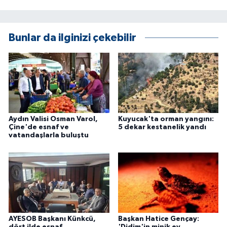
Bunlar da ilginizi çekebilir
Aydın Valisi Osman Varol,
Kuyucak'ta orman yangını:
Çine'de esnaf ve
5 dekar kestanelik yandı
vatandaşlarla buluştu
AYESOB Başkanı Künkcü,
Başkan Hatice Gençay: