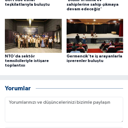
dört ilde esnaf
'Didim'in minik ev
teşkilatlarıyla buluştu
sahiplerine sahip çıkmaya
devam edeceğiz'
NTO'da sektör
Germencik'te iş arayanlarla
temsilcileriyle istişare
işverenler buluştu
toplantısı
Yorumlar