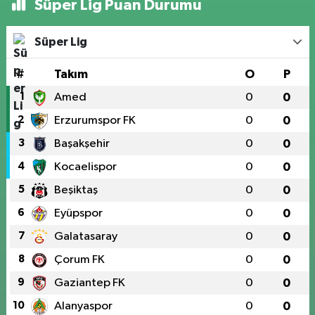
Süper Lig Puan Durumu
Süper Lig
#
Takım
O
P
1
Amed
0
0
2
Erzurumspor FK
0
0
3
Başakşehir
0
0
4
Kocaelispor
0
0
5
Beşiktaş
0
0
6
Eyüpspor
0
0
7
Galatasaray
0
0
8
Çorum FK
0
0
9
Gaziantep FK
0
0
10
Alanyaspor
0
0