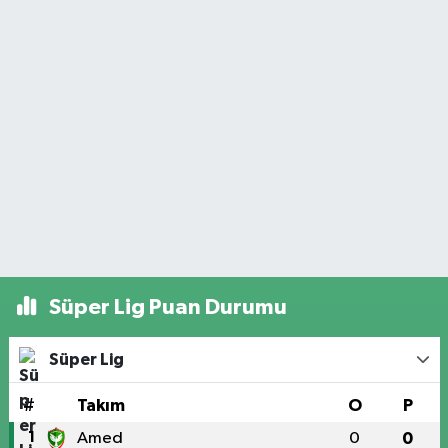
Süper Lig Puan Durumu
Süper Lig
#
Takım
O
P
1
Amed
0
0