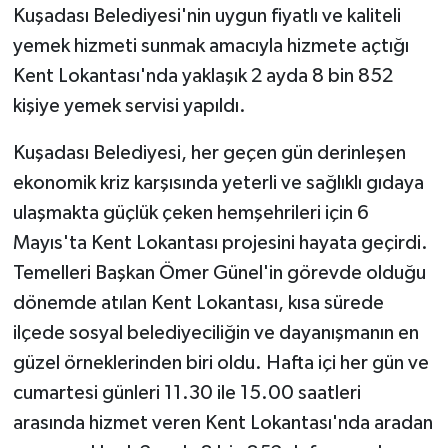
Kuşadası Belediyesi'nin uygun fiyatlı ve kaliteli
yemek hizmeti sunmak amacıyla hizmete açtığı
GENEL
Kent Lokantası'nda yaklaşık 2 ayda 8 bin 852
GÜNDEM
kişiye yemek servisi yapıldı.
Güvenlik
Kuşadası Belediyesi, her geçen gün derinleşen
ekonomik kriz karşısında yeterli ve sağlıklı gıdaya
HABERDE İNSAN
ulaşmakta güçlük çeken hemşehrileri için 6
Mayıs'ta Kent Lokantası projesini hayata geçirdi.
İNSAN
Temelleri Başkan Ömer Günel'in görevde olduğu
dönemde atılan Kent Lokantası, kısa sürede
İş Dünyası
ilçede sosyal belediyeciliğin ve dayanışmanın en
Jandarma
güzel örneklerinden biri oldu. Hafta içi her gün ve
cumartesi günleri 11.30 ile 15.00 saatleri
Kadın
arasında hizmet veren Kent Lokantası'nda aradan