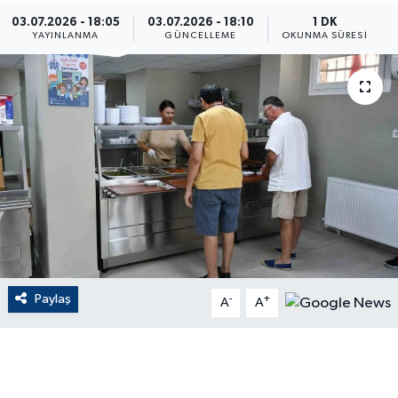
03.07.2026 - 18:05
03.07.2026 - 18:10
1 DK
ÇEVRE
YAYINLANMA
GÜNCELLEME
OKUNMA SÜRESI
Dış Haberler
Dünya
EĞİTİM
EKONOMİ
English News
Paylaş
-
+
Finans
A
A
Flaş Haber
Gayrimenkul