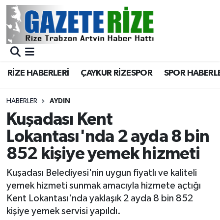
BÖLGEMİZ
Merkez Nöbetçi Eczaneler
SPOR
Merkez Hava Durumu
RİZE HABERLERİ
ÇAYKUR RİZESPOR
SPOR HABERL
Asayiş
Merkez Trafik Yoğunluk Haritası
HABERLER
AYDIN
Rize Jandarma Komutanlığı
Süper Lig Puan Durumu ve Fikstür
Kuşadası Kent
Lokantası'nda 2 ayda 8 bin
Bilim Teknoloji
Tüm Manşetler
852 kişiye yemek hizmeti
Bölge
Son Dakika Haberleri
Kuşadası Belediyesi'nin uygun fiyatlı ve kaliteli
yemek hizmeti sunmak amacıyla hizmete açtığı
Advertising news
Haber Arşivi
Kent Lokantası'nda yaklaşık 2 ayda 8 bin 852
kişiye yemek servisi yapıldı.
Canlı Maç