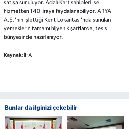
satışa sunuluyor. Adalı Kart sahipleri ise
ÜLKE GÜNDEMİ
hizmetten 140 liraya faydalanabiliyor. ARYA
A.Ş.'nin işlettiği Kent Lokantası'nda sunulan
YAŞAM
yemeklerin tamamı hijyenik şartlarda, tesis
YEREL
bünyesinde hazırlanıyor.
Yerel Haberler
Kaynak:
İHA
Bunlar da ilginizi çekebilir