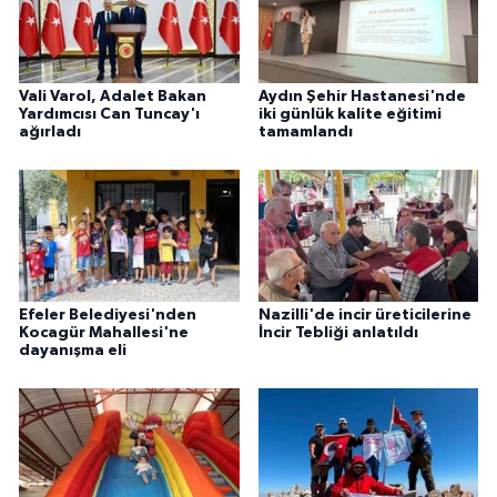
Vali Varol, Adalet Bakan
Aydın Şehir Hastanesi'nde
Yardımcısı Can Tuncay'ı
iki günlük kalite eğitimi
ağırladı
tamamlandı
Efeler Belediyesi'nden
Nazilli'de incir üreticilerine
Kocagür Mahallesi'ne
İncir Tebliği anlatıldı
dayanışma eli