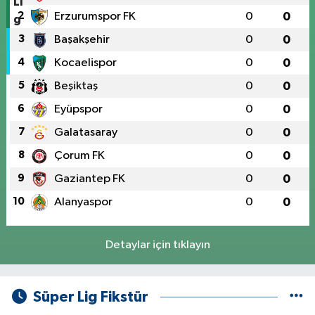
2
Erzurumspor FK
0
0
3
Başakşehir
0
0
4
Kocaelispor
0
0
5
Beşiktaş
0
0
6
Eyüpspor
0
0
7
Galatasaray
0
0
8
Çorum FK
0
0
9
Gaziantep FK
0
0
10
Alanyaspor
0
0
Detaylar için tıklayın
Süper Lig Fikstür