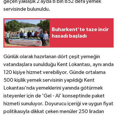
geçen yaklaşık 2 ayda 8 bin 852 defa yemek
KÜLTÜR SANAT
servisinde bulunuldu.
MAGAZİN
Otomobil
Buharkent'te taze incir
hasadı başladı
POLİTİKA
Sağlık
Günlük olarak hazırlanan dört çeşit yemeğin
vatandaşlara sunulduğu Kent Lokantası, aynı anda
SİYASET
120 kişiye hizmet verebiliyor. Günde ortalama
500 kişilik yemek servisinin yapıldığı Kent
SPOR HABERLERİ
Lokantası'nda yemeklerini yanında götürmek
TEKNOLOJİ
isteyenler için de 'Gel - Al' konseptinde paket
hizmeti sunuluyor. Doyurucu içeriği ve uygun fiyat
Turizm
politikasıyla dikkat çeken menüler 250 liradan