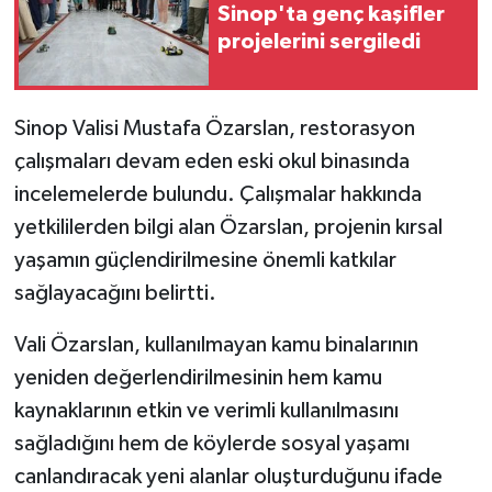
Sinop'ta genç kaşifler
projelerini sergiledi
GENEL
GÜNDEM
Sinop Valisi Mustafa Özarslan, restorasyon
çalışmaları devam eden eski okul binasında
Güvenlik
incelemelerde bulundu. Çalışmalar hakkında
HABERDE İNSAN
yetkililerden bilgi alan Özarslan, projenin kırsal
yaşamın güçlendirilmesine önemli katkılar
İNSAN
sağlayacağını belirtti.
İş Dünyası
Vali Özarslan, kullanılmayan kamu binalarının
yeniden değerlendirilmesinin hem kamu
Jandarma
kaynaklarının etkin ve verimli kullanılmasını
sağladığını hem de köylerde sosyal yaşamı
Kadın
canlandıracak yeni alanlar oluşturduğunu ifade