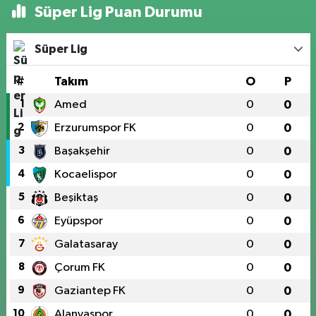
Süper Lig Puan Durumu
Süper Lig
#
Takım
O
P
1
Amed
0
0
2
Erzurumspor FK
0
0
3
Başakşehir
0
0
4
Kocaelispor
0
0
5
Beşiktaş
0
0
6
Eyüpspor
0
0
7
Galatasaray
0
0
8
Çorum FK
0
0
9
Gaziantep FK
0
0
10
Alanyaspor
0
0