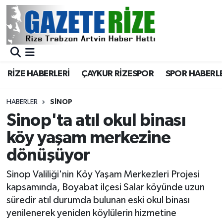
BÖLGEMİZ
Merkez Nöbetçi Eczaneler
SPOR
Merkez Hava Durumu
RİZE HABERLERİ
ÇAYKUR RİZESPOR
SPOR HABERL
Asayiş
Merkez Trafik Yoğunluk Haritası
HABERLER
SINOP
Rize Jandarma Komutanlığı
Süper Lig Puan Durumu ve Fikstür
Sinop'ta atıl okul binası
köy yaşam merkezine
Bilim Teknoloji
Tüm Manşetler
dönüşüyor
Bölge
Son Dakika Haberleri
Sinop Valiliği'nin Köy Yaşam Merkezleri Projesi
kapsamında, Boyabat ilçesi Salar köyünde uzun
Advertising news
Haber Arşivi
süredir atıl durumda bulunan eski okul binası
yenilenerek yeniden köylülerin hizmetine
Canlı Maç