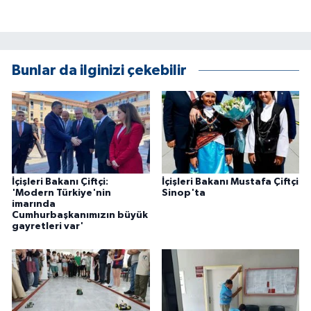
ÜLKE GÜNDEMİ
YAŞAM
Bunlar da ilginizi çekebilir
YEREL
Yerel Haberler
İçişleri Bakanı Çiftçi:
İçişleri Bakanı Mustafa Çiftçi
'Modern Türkiye'nin
Sinop'ta
imarında
Cumhurbaşkanımızın büyük
gayretleri var'