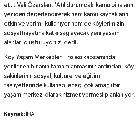
KÜLTÜR SANAT
etti. Vali Özarslan, 'Atıl durumdaki kamu binalarını
yeniden değerlendirerek hem kamu kaynaklarını
MAGAZİN
etkin ve verimli kullanıyor hem de köylerimizin
sosyal hayatına katkı sağlayacak yeni yaşam
Otomobil
alanları oluşturuyoruz' dedi.
POLİTİKA
Köy Yaşam Merkezleri Projesi kapsamında
Sağlık
yenilenen binanın tamamlanmasının ardından, köy
sakinlerinin sosyal, kültürel ve eğitim
SİYASET
faaliyetlerinde kullanabileceği çok amaçlı bir
yaşam merkezi olarak hizmet vermesi planlanıyor.
SPOR HABERLERİ
TEKNOLOJİ
Kaynak:
İHA
Turizm