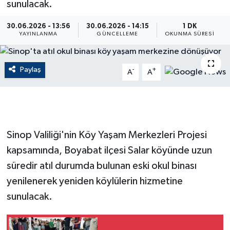
sunulacak.
ÇEVRE
30.06.2026 - 13:56
30.06.2026 - 14:15
1 DK
YAYINLANMA
GÜNCELLEME
OKUNMA SÜRESI
Dış Haberler
Paylaş
Dünya
-
+
A
A
EĞİTİM
EKONOMİ
Sinop Valiliği'nin Köy Yaşam Merkezleri Projesi
English News
kapsamında, Boyabat ilçesi Salar köyünde uzun
süredir atıl durumda bulunan eski okul binası
Finans
yenilenerek yeniden köylülerin hizmetine
sunulacak.
Flaş Haber
Gayrimenkul