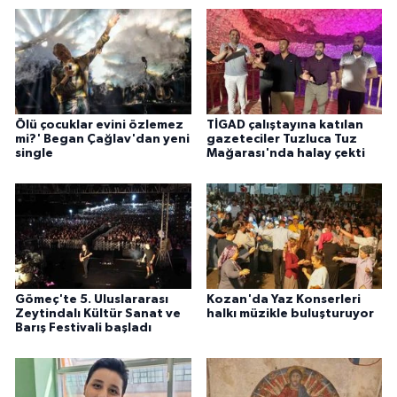
Ölü çocuklar evini özlemez
TİGAD çalıştayına katılan
mi?' Began Çağlav'dan yeni
gazeteciler Tuzluca Tuz
single
Mağarası'nda halay çekti
Gömeç'te 5. Uluslararası
Kozan'da Yaz Konserleri
Zeytindalı Kültür Sanat ve
halkı müzikle buluşturuyor
Barış Festivali başladı