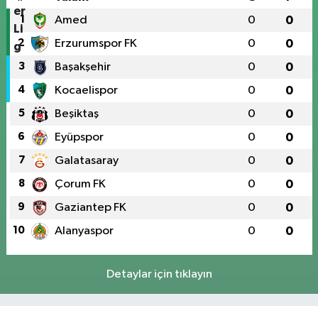
1
Amed
0
0
2
Erzurumspor FK
0
0
3
Başakşehir
0
0
4
Kocaelispor
0
0
5
Beşiktaş
0
0
6
Eyüpspor
0
0
7
Galatasaray
0
0
8
Çorum FK
0
0
9
Gaziantep FK
0
0
10
Alanyaspor
0
0
Detaylar için tıklayın