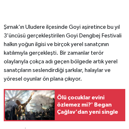
GENEL
Şırnak'ın Uludere ilçesinde Goyi aşiretince bu yıl
GÜNDEM
3'üncüsü gerçekleştirilen Goyi Dengbej Festivali
Güvenlik
halkın yoğun ilgisi ve birçok yerel sanatçının
katılımıyla gerçekleşti. Bir zamanlar terör
HABERDE İNSAN
olaylarıyla çokça adı geçen bölgede artık yerel
sanatçıların seslendirdiği şarkılar, halaylar ve
İNSAN
yöresel oyunlar ön plana çıkıyor.
İş Dünyası
Ölü çocuklar evini
Jandarma
özlemez mi?' Began
Çağlav'dan yeni single
Kadın