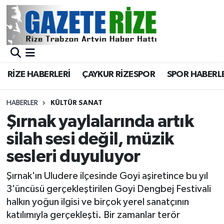
BÖLGEMİZ
Merkez Nöbetçi Eczaneler
SPOR
Merkez Hava Durumu
RİZE HABERLERİ
ÇAYKUR RİZESPOR
SPOR HABERL
Asayiş
Merkez Trafik Yoğunluk Haritası
HABERLER
KÜLTÜR SANAT
Rize Jandarma Komutanlığı
Süper Lig Puan Durumu ve Fikstür
Şırnak yaylalarında artık
silah sesi değil, müzik
Bilim Teknoloji
Tüm Manşetler
sesleri duyuluyor
Bölge
Son Dakika Haberleri
Şırnak'ın Uludere ilçesinde Goyi aşiretince bu yıl
3'üncüsü gerçekleştirilen Goyi Dengbej Festivali
Advertising news
Haber Arşivi
halkın yoğun ilgisi ve birçok yerel sanatçının
katılımıyla gerçekleşti. Bir zamanlar terör
Canlı Maç