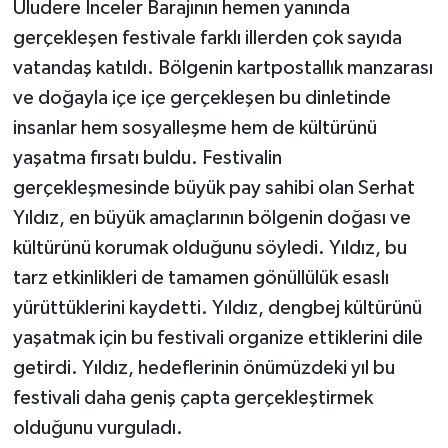
Uludere İnceler Barajının hemen yanında
KÜLTÜR SANAT
gerçekleşen festivale farklı illerden çok sayıda
MAGAZİN
vatandaş katıldı. Bölgenin kartpostallık manzarası
ve doğayla içe içe gerçekleşen bu dinletinde
Otomobil
insanlar hem sosyalleşme hem de kültürünü
yaşatma fırsatı buldu. Festivalin
POLİTİKA
gerçekleşmesinde büyük pay sahibi olan Serhat
Sağlık
Yıldız, en büyük amaçlarının bölgenin doğası ve
kültürünü korumak olduğunu söyledi. Yıldız, bu
SİYASET
tarz etkinlikleri de tamamen gönüllülük esaslı
yürüttüklerini kaydetti. Yıldız, dengbej kültürünü
SPOR HABERLERİ
yaşatmak için bu festivali organize ettiklerini dile
TEKNOLOJİ
getirdi. Yıldız, hedeflerinin önümüzdeki yıl bu
festivali daha geniş çapta gerçekleştirmek
Turizm
olduğunu vurguladı.