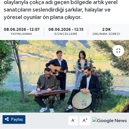
olaylarıyla çokça adı geçen bölgede artık yerel
sanatçıların seslendirdiği şarkılar, halaylar ve
ÇEVRE
yöresel oyunlar ön plana çıkıyor.
Dış Haberler
08.06.2026 - 12:07
08.06.2026 - 12:15
2 DK
YAYINLANMA
GÜNCELLEME
OKUNMA SÜRESI
Dünya
EĞİTİM
EKONOMİ
English News
Finans
Flaş Haber
Paylaş
-
+
A
A
Gayrimenkul