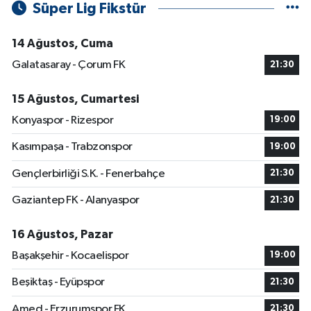
Süper Lig Fikstür
14 Ağustos, Cuma
Galatasaray - Çorum FK
21:30
15 Ağustos, Cumartesi
Konyaspor - Rizespor
19:00
Kasımpaşa - Trabzonspor
19:00
Gençlerbirliği S.K. - Fenerbahçe
21:30
Gaziantep FK - Alanyaspor
21:30
16 Ağustos, Pazar
Başakşehir - Kocaelispor
19:00
Beşiktaş - Eyüpspor
21:30
Amed - Erzurumspor FK
21:30