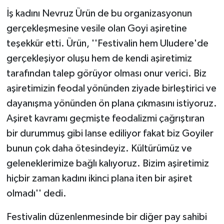
ÜLKE GÜNDEMİ
İş kadını Nevruz Ürün de bu organizasyonun
gerçekleşmesine vesile olan Goyi aşiretine
YAŞAM
teşekkür etti. Ürün, ''Festivalin hem Uludere'de
gerçekleşiyor oluşu hem de kendi aşiretimiz
YEREL
tarafından talep görüyor olması onur verici. Biz
Yerel Haberler
aşiretimizin feodal yönünden ziyade birleştirici ve
dayanışma yönünden ön plana çıkmasını istiyoruz.
Aşiret kavramı geçmişte feodalizmi çağrıştıran
bir durummuş gibi lanse ediliyor fakat biz Goyiler
bunun çok daha ötesindeyiz. Kültürümüz ve
geleneklerimize bağlı kalıyoruz. Bizim aşiretimiz
hiçbir zaman kadını ikinci plana iten bir aşiret
olmadı'' dedi.
Festivalin düzenlenmesinde bir diğer pay sahibi