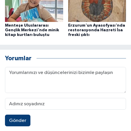
Menteşe Uluslararası
Erzurum'un Ayasofyası'nda
Gençlik Merkezi'nde minik
restorasyonda Hazreti İsa
kitap kurtları buluştu
freski çıktı
Yorumlar
Gönder