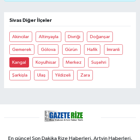
GENEL
Sivas Diğer İlçeler
GÜNDEM
Akincilar
Altinyayla
Divriği
Doğanşar
Güvenlik
Gemerek
Gölova
Gürün
Hafik
İmranli
HABERDE İNSAN
Kangal
Koyulhisar
Merkez
Suşehri
Şarkişla
Ulaş
Yildizeli
Zara
İNSAN
İş Dünyası
Jandarma
Kadın
En güncel Son Dakika Rize Haberleri, Artvin Haberleri,