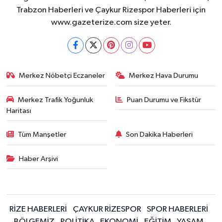
KÜLTÜR SANAT
Trabzon Haberleri ve Çaykur Rizespor Haberleri için
www.gazeterize.com size yeter.
MAGAZİN
Otomobil
Merkez Nöbetçi Eczaneler
Merkez Hava Durumu
POLİTİKA
Merkez Trafik Yoğunluk
Puan Durumu ve Fikstür
Sağlık
Haritası
SİYASET
Tüm Manşetler
Son Dakika Haberleri
SPOR HABERLERİ
Haber Arşivi
TEKNOLOJİ
Turizm
RİZE HABERLERİ
ÇAYKUR RİZESPOR
SPOR HABERLERİ
BÖLGEMİZ
POLİTİKA
EKONOMİ
EĞİTİM
YAŞAM