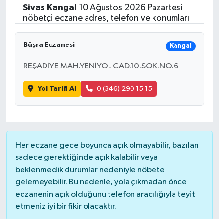
Sivas
Kangal
10 Ağustos 2026 Pazartesi
ÇEVRE
nöbetçi eczane adres, telefon ve konumları
Dış Haberler
Büşra Eczanesi
Kangal
REŞADİYE MAH.YENİYOL CAD.10.SOK.NO.6
Dünya
Yol Tarifi Al
0 (346) 290 15 15
EĞİTİM
EKONOMİ
English News
Her eczane gece boyunca açık olmayabilir, bazıları
sadece gerektiğinde açık kalabilir veya
Finans
beklenmedik durumlar nedeniyle nöbete
gelemeyebilir. Bu nedenle, yola çıkmadan önce
Flaş Haber
eczanenin açık olduğunu telefon aracılığıyla teyit
etmeniz iyi bir fikir olacaktır.
Gayrimenkul