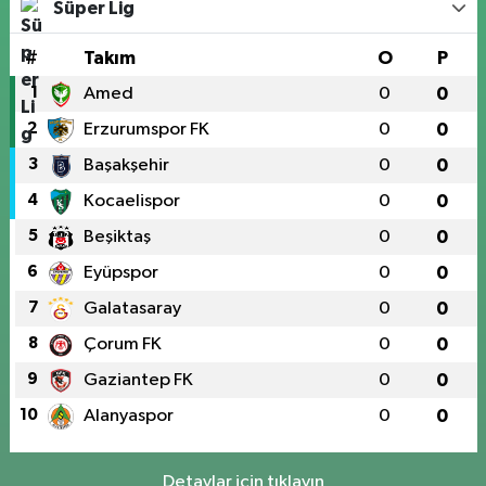
Süper Lig
#
Takım
O
P
1
Amed
0
0
2
Erzurumspor FK
0
0
3
Başakşehir
0
0
4
Kocaelispor
0
0
5
Beşiktaş
0
0
6
Eyüpspor
0
0
7
Galatasaray
0
0
8
Çorum FK
0
0
9
Gaziantep FK
0
0
10
Alanyaspor
0
0
Detaylar için tıklayın