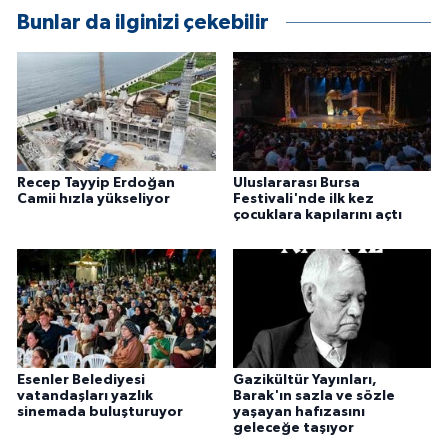
Bunlar da ilginizi çekebilir
Recep Tayyip Erdoğan
Uluslararası Bursa
Camii hızla yükseliyor
Festivali'nde ilk kez
çocuklara kapılarını açtı
Esenler Belediyesi
Gazikültür Yayınları,
vatandaşları yazlık
Barak'ın sazla ve sözle
sinemada buluşturuyor
yaşayan hafızasını
geleceğe taşıyor