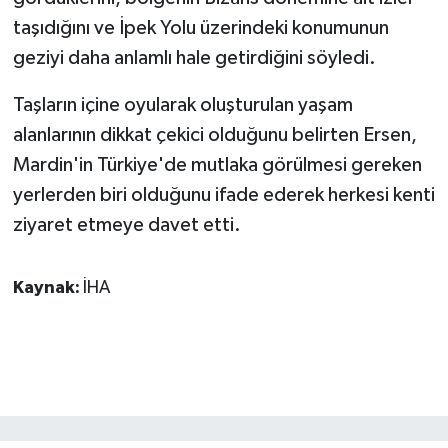
ÜLKE GÜNDEMİ
taşıdığını ve İpek Yolu üzerindeki konumunun
geziyi daha anlamlı hale getirdiğini söyledi.
YAŞAM
Taşların içine oyularak oluşturulan yaşam
YEREL
alanlarının dikkat çekici olduğunu belirten Ersen,
Mardin'in Türkiye'de mutlaka görülmesi gereken
Yerel Haberler
yerlerden biri olduğunu ifade ederek herkesi kenti
ziyaret etmeye davet etti.
Kaynak:
İHA