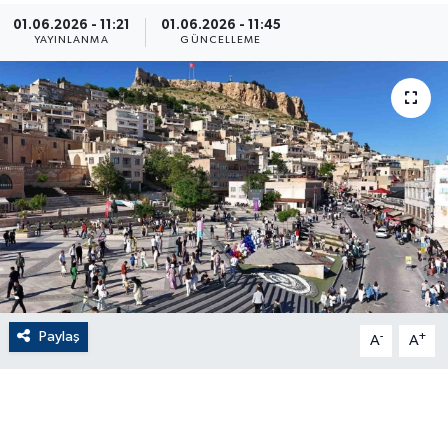
01.06.2026 - 11:21
01.06.2026 - 11:45
ÇEVRE
YAYINLANMA
GÜNCELLEME
Dış Haberler
Dünya
EĞİTİM
EKONOMİ
English News
Paylaş
-
+
Finans
A
A
Flaş Haber
Gayrimenkul