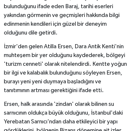
KÜLTÜR SANAT
bulunduğunu ifade eden Baraj, tarihi eserleri
yakından görmenin ve geçmişleri hakkında bilgi
MAGAZİN
edinmenin kendileri için güzel bir deneyim
Otomobil
olduğunu dile getirdi.
İzmir'den gelen Atilla Ersen, Dara Antik Kenti'nin
POLİTİKA
muhteşem bir yer olduğunu kaydederek, bölgeyi
Sağlık
'turizm cenneti' olarak nitelendirdi. Kentte yoğun
bir ilgi ve kalabalık bulunduğunu söyleyen Ersen,
SİYASET
burayı yeni yeni duymaya başladığını ve
tanıtımının artması gerektiğini ifade etti.
SPOR HABERLERİ
Ersen, halk arasında 'zindan' olarak bilinen su
TEKNOLOJİ
sarnıcının oldukça büyük olduğunu, İstanbul'daki
Yerebatan Sarnıcı'ndan daha etkileyici bir yapı
Turizm
gördüklerini, bölgenin Bizans dönemine ait izler