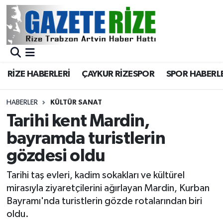
BÖLGEMİZ
Merkez Nöbetçi Eczaneler
SPOR
Merkez Hava Durumu
RİZE HABERLERİ
ÇAYKUR RİZESPOR
SPOR HABERL
Asayiş
Merkez Trafik Yoğunluk Haritası
HABERLER
KÜLTÜR SANAT
Rize Jandarma Komutanlığı
Süper Lig Puan Durumu ve Fikstür
Tarihi kent Mardin,
bayramda turistlerin
Bilim Teknoloji
Tüm Manşetler
gözdesi oldu
Bölge
Son Dakika Haberleri
Tarihi taş evleri, kadim sokakları ve kültürel
mirasıyla ziyaretçilerini ağırlayan Mardin, Kurban
Advertising news
Haber Arşivi
Bayramı'nda turistlerin gözde rotalarından biri
oldu.
Canlı Maç