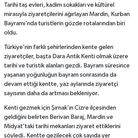
Tarihi taş evleri, kadim sokakları ve kültürel
mirasıyla ziyaretçilerini ağırlayan Mardin, Kurban
GENEL
Bayramı'nda turistlerin gözde rotalarından biri
GÜNDEM
oldu.
Güvenlik
Türkiye'nin farklı şehirlerinden kente gelen
ziyaretçiler, başta Dara Antik Kenti olmak üzere
HABERDE İNSAN
tarihi ve turistik alanları gezdi. Bayram süresince
yaşanan yoğunluğun bayram sonrasında da
İNSAN
devam ettiği kentte, yaz aylarında ziyaretçi
sayısının daha da artması bekleniyor.
İş Dünyası
Kenti gezmek için Şırnak'ın Cizre ilçesinden
Jandarma
geldiğini belirten Berivan Baraj, Mardin ve
Kadın
Midyat'taki tarihi mekanları ziyaret ettiklerini
söyledi. Kentte gezilecek çok sayıda yer