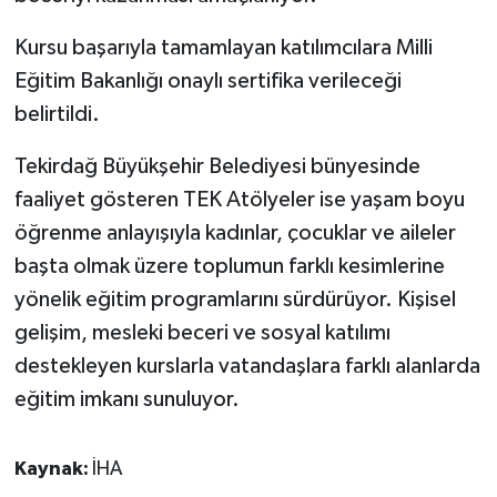
ÜLKE GÜNDEMİ
Kursu başarıyla tamamlayan katılımcılara Milli
YAŞAM
Eğitim Bakanlığı onaylı sertifika verileceği
belirtildi.
YEREL
Tekirdağ Büyükşehir Belediyesi bünyesinde
Yerel Haberler
faaliyet gösteren TEK Atölyeler ise yaşam boyu
öğrenme anlayışıyla kadınlar, çocuklar ve aileler
başta olmak üzere toplumun farklı kesimlerine
yönelik eğitim programlarını sürdürüyor. Kişisel
gelişim, mesleki beceri ve sosyal katılımı
destekleyen kurslarla vatandaşlara farklı alanlarda
eğitim imkanı sunuluyor.
Kaynak:
İHA