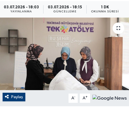
03.07.2026 - 18:03
03.07.2026 - 18:15
1 DK
ÇEVRE
YAYINLANMA
GÜNCELLEME
OKUNMA SÜRESI
Dış Haberler
Dünya
EĞİTİM
EKONOMİ
English News
Paylaş
-
+
Finans
A
A
Flaş Haber
Gayrimenkul