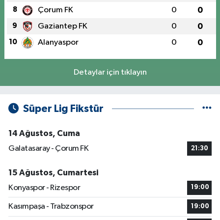
8
Çorum FK
0
0
9
Gaziantep FK
0
0
10
Alanyaspor
0
0
Detaylar için tıklayın
Süper Lig Fikstür
14 Ağustos, Cuma
Galatasaray - Çorum FK
21:30
15 Ağustos, Cumartesi
Konyaspor - Rizespor
19:00
Kasımpaşa - Trabzonspor
19:00