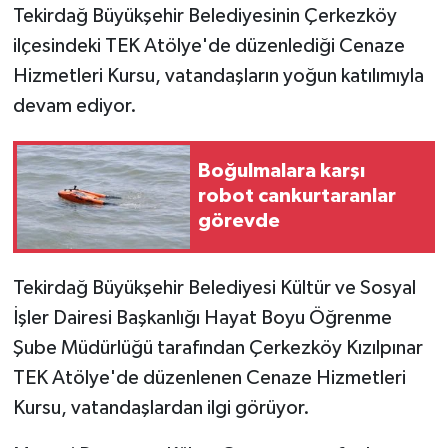
Tekirdağ Büyükşehir Belediyesinin Çerkezköy
ilçesindeki TEK Atölye'de düzenlediği Cenaze
GENEL
Hizmetleri Kursu, vatandaşların yoğun katılımıyla
GÜNDEM
devam ediyor.
Güvenlik
Boğulmalara karşı
robot cankurtaranlar
HABERDE İNSAN
görevde
İNSAN
Tekirdağ Büyükşehir Belediyesi Kültür ve Sosyal
İş Dünyası
İşler Dairesi Başkanlığı Hayat Boyu Öğrenme
Şube Müdürlüğü tarafından Çerkezköy Kızılpınar
Jandarma
TEK Atölye'de düzenlenen Cenaze Hizmetleri
Kadın
Kursu, vatandaşlardan ilgi görüyor.