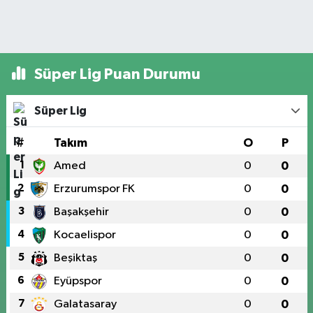
Süper Lig Puan Durumu
Süper Lig
#
Takım
O
P
1
Amed
0
0
2
Erzurumspor FK
0
0
3
Başakşehir
0
0
4
Kocaelispor
0
0
5
Beşiktaş
0
0
6
Eyüpspor
0
0
7
Galatasaray
0
0