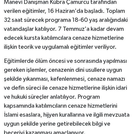
Manevi Danışman Kübra Çamurcu tarafından
KÜLTÜR SANAT
verilen eğitimler, 16 Haziran'da başladı. Toplam
MAGAZİN
32 saat sürecek programa 18-60 yaş aralığındaki
vatandaşlar katılıyor. 7 Temmuz'a kadar devam
Otomobil
edecek kursta katılımcılara cenaze hizmetlerine
ilişkin teorik ve uygulamalı eğitimler veriliyor.
POLİTİKA
Eğitimlerde ölüm öncesi ve sonrasında yapılması
Sağlık
gereken işlemler, cenazenin dini usullere uygun
SİYASET
şekilde yıkanması, kefenlenmesi, cenaze namazı
ve defin süreci ile cenaze hizmetlerine ilişkin idari
SPOR HABERLERİ
ve hukuki süreçler anlatılıyor. Program
kapsamında katılımcıların cenaze hizmetlerini
TEKNOLOJİ
İslami esaslara, hijyen kurallarına ve ilgili mevzuata
uygun şekilde yerine getirebilecek bilgi ve
Turizm
beceriyi kazanması amaçlanıyor.