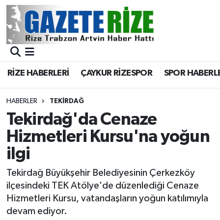
BÖLGEMİZ
Merkez Nöbetçi Eczaneler
SPOR
Merkez Hava Durumu
RİZE HABERLERİ
ÇAYKUR RİZESPOR
SPOR HABERL
Asayiş
Merkez Trafik Yoğunluk Haritası
HABERLER
TEKIRDAĞ
Rize Jandarma Komutanlığı
Süper Lig Puan Durumu ve Fikstür
Tekirdağ'da Cenaze
Hizmetleri Kursu'na yoğun
Bilim Teknoloji
Tüm Manşetler
ilgi
Bölge
Son Dakika Haberleri
Tekirdağ Büyükşehir Belediyesinin Çerkezköy
ilçesindeki TEK Atölye'de düzenlediği Cenaze
Advertising news
Haber Arşivi
Hizmetleri Kursu, vatandaşların yoğun katılımıyla
devam ediyor.
Canlı Maç