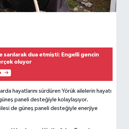
sarılarak dua etmişti: Engelli gencin
erçek oluyor
e
arda hayatlarını sürdüren Yörük ailelerin hayatı
güneş paneli desteğiyle kolaylaşıyor.
ilesi de güneş paneli desteğiyle enerjiye