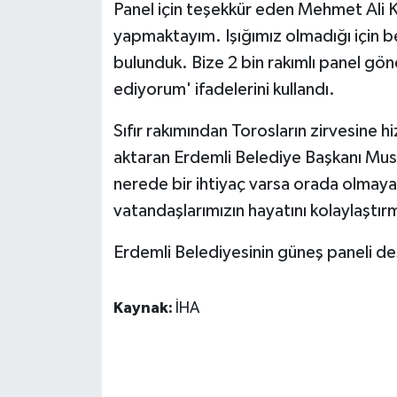
Panel için teşekkür eden Mehmet Ali K
ÜLKE GÜNDEMİ
yapmaktayım. Işığımız olmadığı için b
YAŞAM
bulunduk. Bize 2 bin rakımlı panel gön
ediyorum' ifadelerini kullandı.
YEREL
Sıfır rakımından Torosların zirvesine h
Yerel Haberler
aktaran Erdemli Belediye Başkanı Musta
nerede bir ihtiyaç varsa orada olmaya,
vatandaşlarımızın hayatını kolaylaşt
Erdemli Belediyesinin güneş paneli de
Kaynak:
İHA