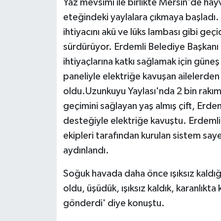
Yaz mevsimi ile birlikte Mersin'de hayv
KÜLTÜR SANAT
eteğindeki yaylalara çıkmaya başladı. 
MAGAZİN
ihtiyacını akü ve lüks lambası gibi geç
sürdürüyor. Erdemli Belediye Başkanı M
Otomobil
ihtiyaçlarına katkı sağlamak için gün
paneliyle elektriğe kavuşan ailelerden
POLİTİKA
oldu.Uzunkuyu Yaylası'nda 2 bin rakımd
Sağlık
geçimini sağlayan yaş almış çift, Erde
desteğiyle elektriğe kavuştu. Erdeml
SİYASET
ekipleri tarafından kurulan sistem saye
aydınlandı.
SPOR HABERLERİ
Soğuk havada daha önce ışıksız kaldığ
TEKNOLOJİ
oldu, üşüdük, ışıksız kaldık, karanlıkta
gönderdi' diye konuştu.
Turizm