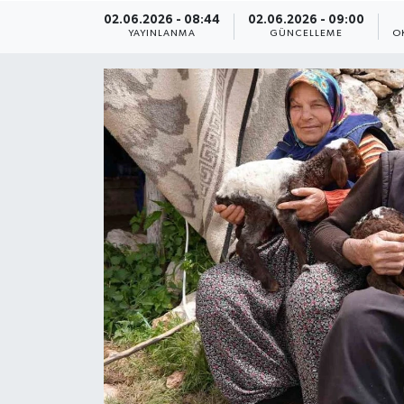
02.06.2026 - 08:44
02.06.2026 - 09:00
ÇEVRE
YAYINLANMA
GÜNCELLEME
O
Dış Haberler
Dünya
EĞİTİM
EKONOMİ
English News
Finans
Flaş Haber
Gayrimenkul