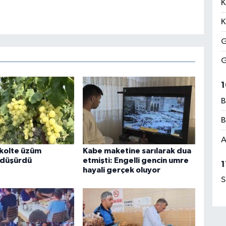
K
K
G
G
1
B
B
A
kolte üzüm
Kabe maketine sarılarak dua
ı düşürdü
etmişti: Engelli gencin umre
1
hayali gerçek oluyor
S