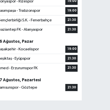
onyaspor - Rizespor
19:00
asımpaşa - Trabzonspor
19:00
ençlerbirliği S.K. - Fenerbahçe
21:30
aziantep FK - Alanyaspor
21:30
6 Ağustos, Pazar
aşakşehir - Kocaelispor
19:00
eşiktaş - Eyüpspor
21:30
med - Erzurumspor FK
21:30
7 Ağustos, Pazartesi
amsunspor - Göztepe
21:30