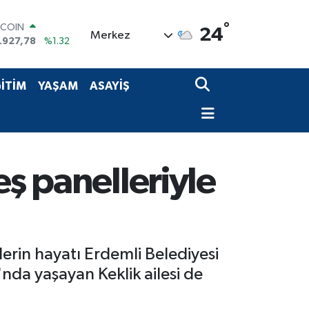
°
TCOIN
24
Merkez
.927,78
%1.32
OLAR
,5894
%0.08
URO
İTİM
YAŞAM
ASAYİŞ
,0398
%-0.02
ERLİN
,1581
%0.16
AM ALTIN
27.85
%0.54
ST100
eş panelleriyle
.703
%11
lerin hayatı Erdemli Belediyesi
nda yaşayan Keklik ailesi de