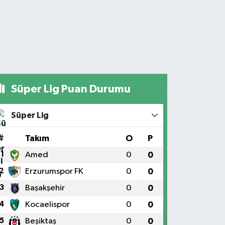
Süper Lig Puan Durumu
Süper Lig
#
Takım
O
P
1
Amed
0
0
2
Erzurumspor FK
0
0
3
Başakşehir
0
0
4
Kocaelispor
0
0
5
Beşiktaş
0
0