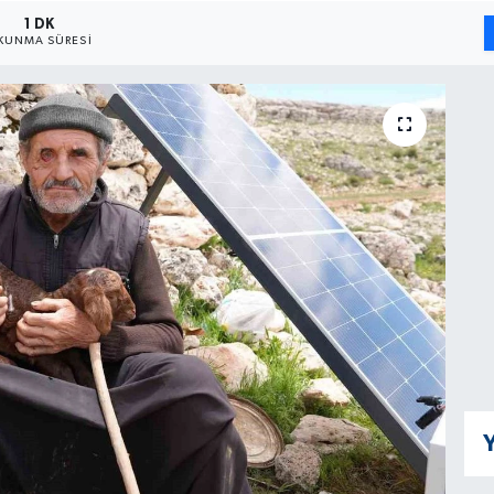
1 DK
KUNMA SÜRESI
Y