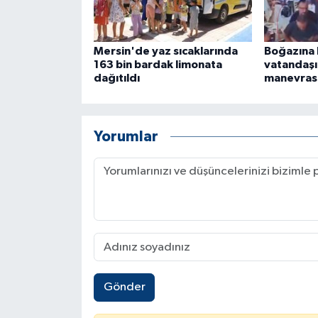
Mersin'de yaz sıcaklarında
Boğazına 
163 bin bardak limonata
vatandaşı
dağıtıldı
manevrası
Yorumlar
Gönder