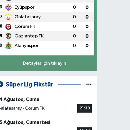
6
Eyüpspor
0
0
7
Galatasaray
0
0
8
Çorum FK
0
0
9
Gaziantep FK
0
0
0
Alanyaspor
0
0
Detaylar için tıklayın
Süper Lig Fikstür
4 Ağustos, Cuma
alatasaray - Çorum FK
21:30
5 Ağustos, Cumartesi