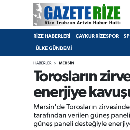
BÖLGEMİZ
Merkez Nöbetçi Eczaneler
RİZE HABERLERİ
ÇAYKUR RİZESPOR
SP
SPOR
Merkez Hava Durumu
ÜLKE GÜNDEMİ
Asayiş
Merkez Trafik Yoğunluk Haritası
HABERLER
MERSİN
Rize Jandarma Komutanlığı
Süper Lig Puan Durumu ve Fikstür
Torosların zirv
Bilim Teknoloji
Tüm Manşetler
enerjiye kavuş
Bölge
Son Dakika Haberleri
Mersin'de Torosların zirvesinde
Advertising news
Haber Arşivi
tarafından verilen güneş paneli
güneş paneli desteğiyle enerjiy
Canlı Maç