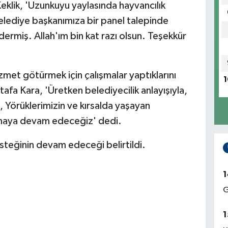
eklik, 'Uzunkuyu yaylasında hayvancılık
elediye başkanımıza bir panel talepinde
dermiş. Allah'ım bin kat razı olsun. Teşekkür
izmet götürmek için çalışmalar yaptıklarını
1
fa Kara, 'Üretken belediyecilik anlayışıyla,
 Yörüklerimizin ve kırsalda yaşayan
ırmaya devam edeceğiz' dedi.
steğinin devam edeceği belirtildi.
1
G
1