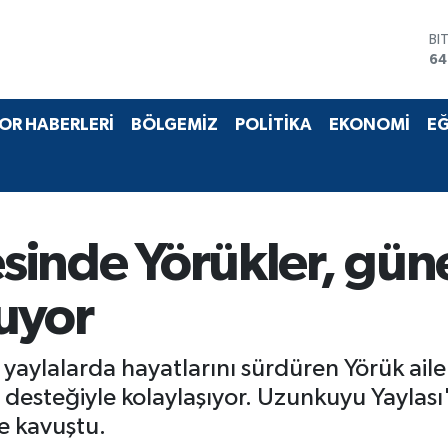
BI
64
D
47
E
OR HABERLERİ
BÖLGEMİZ
POLİTİKA
EKONOMİ
EĞ
55
ST
64
GR
65
Bİ
esinde Yörükler, gün
13
uyor
 yaylalarda hayatlarını sürdüren Yörük aile
 desteğiyle kolaylaşıyor. Uzunkuyu Yaylası'
e kavuştu.