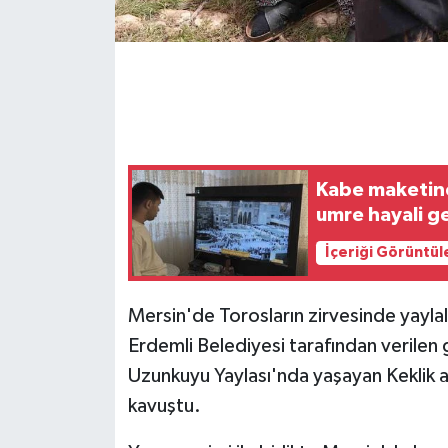
GENEL
GÜNDEM
Güvenlik
Kabe maketine 
HABERDE İNSAN
umre hayali g
İNSAN
İçeriği Görüntül
İş Dünyası
Mersin'de Torosların zirvesinde yaylal
Erdemli Belediyesi tarafından verilen 
Jandarma
Uzunkuyu Yaylası'nda yaşayan Keklik a
Kadın
kavuştu.