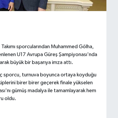
ş Takımı sporcularından Muhammed Gölha,
zenlenen U17 Avrupa Güreş Şampiyonası'nda
larak büyük bir başarıya imza attı.
genç sporcu, turnuva boyunca ortaya koyduğu
iplerini birer birer geçerek finale yükselen
ı'nı gümüş madalya ile tamamlayarak hem
ru oldu.