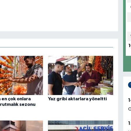
1
 en çok onlara
Yaz gribi aktarlara yöneltti
1
urutmalık sezonu
G
1