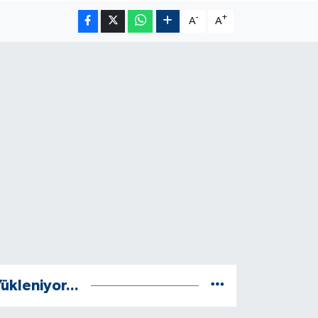
-
+
A
A
ükleniyor...