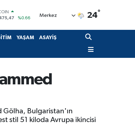
COIN
°
24
Merkez
475,47
%0.66
LAR
,5986
%0.06
RO
İTİM
YAŞAM
ASAYİŞ
,0700
%0.1
RLİN
,2438
%0.21
M ALTIN
8.23
%0.39
T100
uhammed
703
%0
Gölha, Bulgaristan'ın
til 51 kiloda Avrupa ikincisi