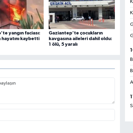
K
K
G
te yangın faciası:
Gaziantep'te çocukların
G
n hayatını kaybetti
kavgasına aileleri dahil oldu:
1 ölü, 5 yaralı
1
B
B
A
1
S