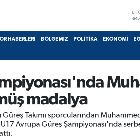
BIT
64.
DO
47
EU
OR HABERLERİ
BÖLGEMİZ
POLİTİKA
EKONOMİ
EĞ
55
STE
64
GRA
651
BİS
ampiyonası'nda M
13.
müş madalya
ü Güreş Takımı sporcularından Muhammed 
7 Avrupa Güreş Şampiyonası'nda serbest s
ttı.