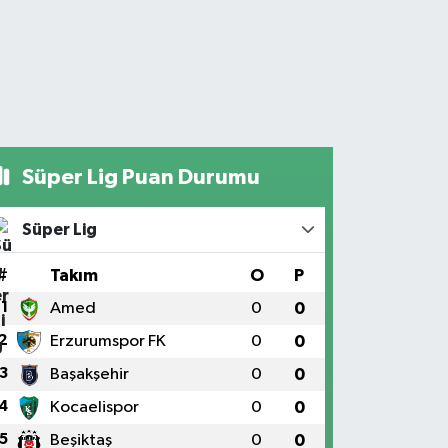
Süper Lig Puan Durumu
Süper Lig
#
Takım
O
P
1
Amed
0
0
2
Erzurumspor FK
0
0
3
Başakşehir
0
0
4
Kocaelispor
0
0
5
Beşiktaş
0
0