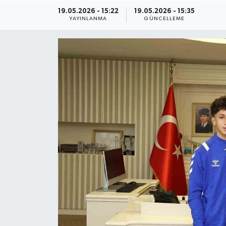
19.05.2026 - 15:22
19.05.2026 - 15:35
ÇEVRE
YAYINLANMA
GÜNCELLEME
Dış Haberler
Dünya
EĞİTİM
EKONOMİ
English News
Finans
Flaş Haber
Gayrimenkul