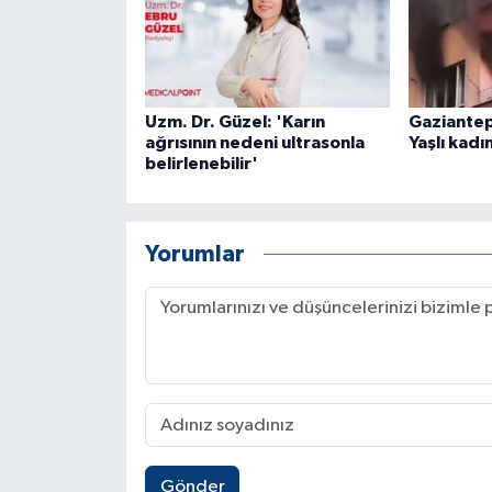
Uzm. Dr. Güzel: 'Karın
Gaziantep'
ağrısının nedeni ultrasonla
Yaşlı kadı
belirlenebilir'
Yorumlar
Gönder