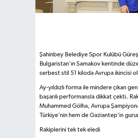
GENEL
GÜNDEM
Güvenlik
Şahinbey Belediye Spor Kulübü Güre
HABERDE İNSAN
Bulgaristan'ın Samakov kentinde dü
serbest stil 51 kiloda Avrupa ikincisi o
İNSAN
Ay-yıldızlı forma ile mindere çıkan 
İş Dünyası
başarılı performansla dikkat çekti. Rak
Muhammed Gölha, Avrupa Şampiyonas
Jandarma
Türkiye'nin hem de Gaziantep'in guru
Kadın
Rakiplerini tek tek eledi