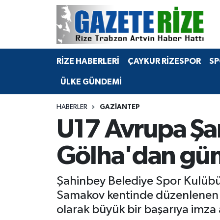
BÖLGEMİZ
Merkez Nöbetçi Eczaneler
RİZE HABERLERİ
ÇAYKUR RİZESPOR
SP
SPOR
Merkez Hava Durumu
ÜLKE GÜNDEMİ
Asayiş
Merkez Trafik Yoğunluk Haritası
HABERLER
GAZIANTEP
Rize Jandarma Komutanlığı
Süper Lig Puan Durumu ve Fikstür
U17 Avrupa Ş
Bilim Teknoloji
Tüm Manşetler
Gölha'dan gü
Bölge
Son Dakika Haberleri
Şahinbey Belediye Spor Kulüb
Advertising news
Haber Arşivi
Samakov kentinde düzenlenen U1
olarak büyük bir başarıya imza a
Canlı Maç