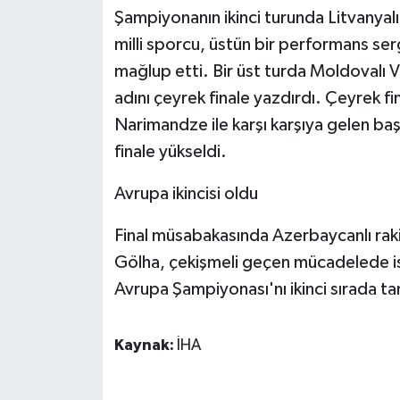
KÜLTÜR SANAT
Şampiyonanın ikinci turunda Litvanyalı 
milli sporcu, üstün bir performans serg
MAGAZİN
mağlup etti. Bir üst turda Moldovalı 
Otomobil
adını çeyrek finale yazdırdı. Çeyrek f
Narimandze ile karşı karşıya gelen ba
POLİTİKA
finale yükseldi.
Sağlık
Avrupa ikincisi oldu
SİYASET
Final müsabakasında Azerbaycanlı rak
Gölha, çekişmeli geçen mücadelede is
SPOR HABERLERİ
Avrupa Şampiyonası'nı ikinci sırada 
TEKNOLOJİ
Kaynak:
İHA
Turizm