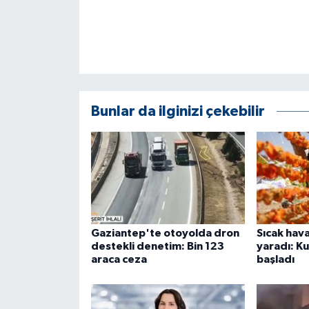
ÜLKE GÜNDEMİ
YAŞAM
YEREL
Bunlar da ilginizi çekebilir
Yerel Haberler
Gaziantep'te otoyolda dron
Sıcak hava
destekli denetim: Bin 123
yaradı: K
araca ceza
başladı