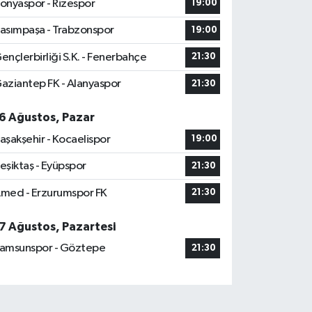
onyaspor - Rizespor
19:00
asımpaşa - Trabzonspor
19:00
ençlerbirliği S.K. - Fenerbahçe
21:30
aziantep FK - Alanyaspor
21:30
6 Ağustos, Pazar
aşakşehir - Kocaelispor
19:00
eşiktaş - Eyüpspor
21:30
med - Erzurumspor FK
21:30
7 Ağustos, Pazartesi
amsunspor - Göztepe
21:30