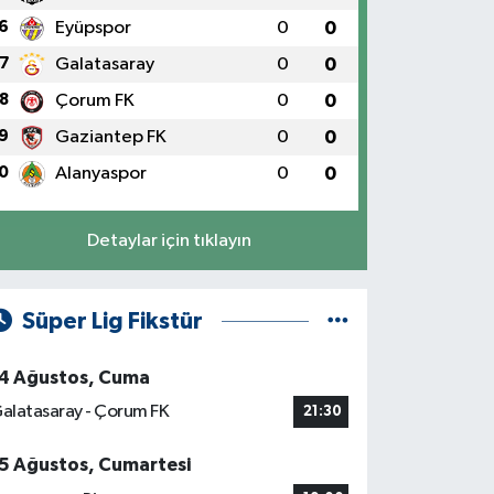
6
Eyüpspor
0
0
7
Galatasaray
0
0
8
Çorum FK
0
0
9
Gaziantep FK
0
0
0
Alanyaspor
0
0
Detaylar için tıklayın
Süper Lig Fikstür
4 Ağustos, Cuma
alatasaray - Çorum FK
21:30
5 Ağustos, Cumartesi