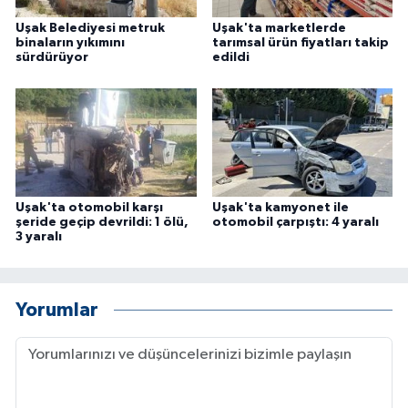
Uşak Belediyesi metruk
Uşak'ta marketlerde
binaların yıkımını
tarımsal ürün fiyatları takip
sürdürüyor
edildi
Uşak'ta otomobil karşı
Uşak'ta kamyonet ile
şeride geçip devrildi: 1 ölü,
otomobil çarpıştı: 4 yaralı
3 yaralı
Yorumlar