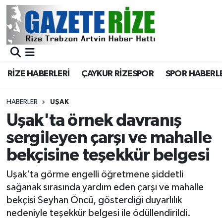
BÖLGEMİZ
Merkez Nöbetçi Eczaneler
SPOR
Merkez Hava Durumu
RİZE HABERLERİ
ÇAYKUR RİZESPOR
SPOR HABERL
Asayiş
Merkez Trafik Yoğunluk Haritası
HABERLER
UŞAK
Rize Jandarma Komutanlığı
Süper Lig Puan Durumu ve Fikstür
Uşak'ta örnek davranış
sergileyen çarşı ve mahalle
Bilim Teknoloji
Tüm Manşetler
bekçisine teşekkür belgesi
Bölge
Son Dakika Haberleri
Uşak'ta görme engelli öğretmene şiddetli
sağanak sırasında yardım eden çarşı ve mahalle
Advertising news
Haber Arşivi
bekçisi Seyhan Öncü, gösterdiği duyarlılık
nedeniyle teşekkür belgesi ile ödüllendirildi.
Canlı Maç