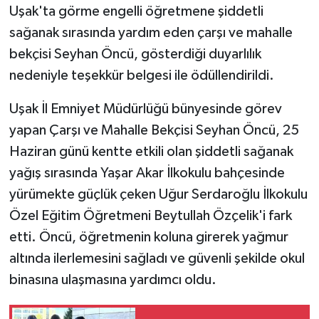
Uşak'ta görme engelli öğretmene şiddetli
sağanak sırasında yardım eden çarşı ve mahalle
GENEL
bekçisi Seyhan Öncü, gösterdiği duyarlılık
GÜNDEM
nedeniyle teşekkür belgesi ile ödüllendirildi.
Güvenlik
Uşak İl Emniyet Müdürlüğü bünyesinde görev
yapan Çarşı ve Mahalle Bekçisi Seyhan Öncü, 25
HABERDE İNSAN
Haziran günü kentte etkili olan şiddetli sağanak
yağış sırasında Yaşar Akar İlkokulu bahçesinde
İNSAN
yürümekte güçlük çeken Uğur Serdaroğlu İlkokulu
Özel Eğitim Öğretmeni Beytullah Özçelik'i fark
İş Dünyası
etti. Öncü, öğretmenin koluna girerek yağmur
Jandarma
altında ilerlemesini sağladı ve güvenli şekilde okul
binasına ulaşmasına yardımcı oldu.
Kadın