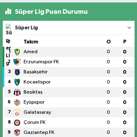
Süper Lig Puan Durumu
Süper Lig
#
Takım
O
P
1
Amed
0
0
2
Erzurumspor FK
0
0
3
Başakşehir
0
0
4
Kocaelispor
0
0
5
Beşiktaş
0
0
6
Eyüpspor
0
0
7
Galatasaray
0
0
8
Çorum FK
0
0
9
Gaziantep FK
0
0