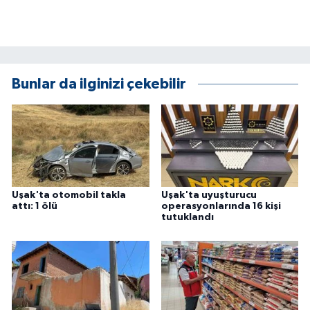
ÜLKE GÜNDEMİ
YAŞAM
YEREL
Bunlar da ilginizi çekebilir
Yerel Haberler
Uşak'ta otomobil takla
Uşak'ta uyuşturucu
attı: 1 ölü
operasyonlarında 16 kişi
tutuklandı