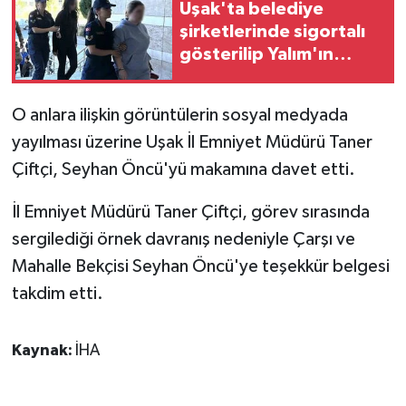
KÜLTÜR SANAT
Uşak'ta belediye
şirketlerinde sigortalı
MAGAZİN
gösterilip Yalım'ın
işletmelerinde
Otomobil
çalıştıkları tespit edilen
O anlara ilişkin görüntülerin sosyal medyada
15 şüpheli adliyeye
yayılması üzerine Uşak İl Emniyet Müdürü Taner
sevk edildi
POLİTİKA
Çiftçi, Seyhan Öncü'yü makamına davet etti.
Sağlık
İl Emniyet Müdürü Taner Çiftçi, görev sırasında
SİYASET
sergilediği örnek davranış nedeniyle Çarşı ve
Mahalle Bekçisi Seyhan Öncü'ye teşekkür belgesi
SPOR HABERLERİ
takdim etti.
TEKNOLOJİ
Kaynak:
İHA
Turizm