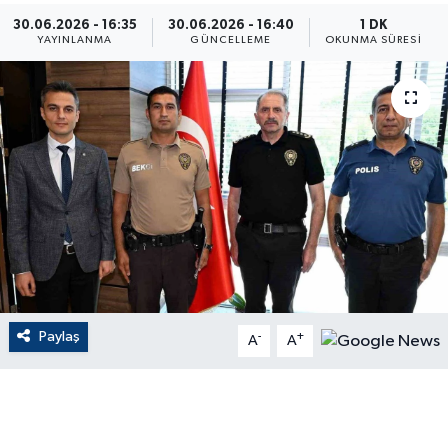
30.06.2026 - 16:35
30.06.2026 - 16:40
1 DK
ÇEVRE
YAYINLANMA
GÜNCELLEME
OKUNMA SÜRESI
Dış Haberler
Dünya
EĞİTİM
EKONOMİ
English News
Paylaş
-
+
Finans
A
A
Flaş Haber
Gayrimenkul