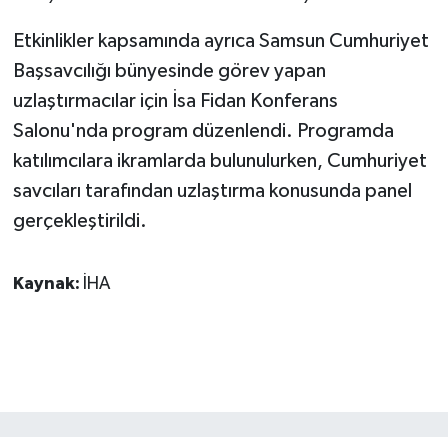
KÜLTÜR SANAT
Etkinlikler kapsamında ayrıca Samsun Cumhuriyet
MAGAZİN
Başsavcılığı bünyesinde görev yapan
uzlaştırmacılar için İsa Fidan Konferans
Otomobil
Salonu'nda program düzenlendi. Programda
katılımcılara ikramlarda bulunulurken, Cumhuriyet
POLİTİKA
savcıları tarafından uzlaştırma konusunda panel
Sağlık
gerçekleştirildi.
SİYASET
Kaynak:
İHA
SPOR HABERLERİ
TEKNOLOJİ
Turizm