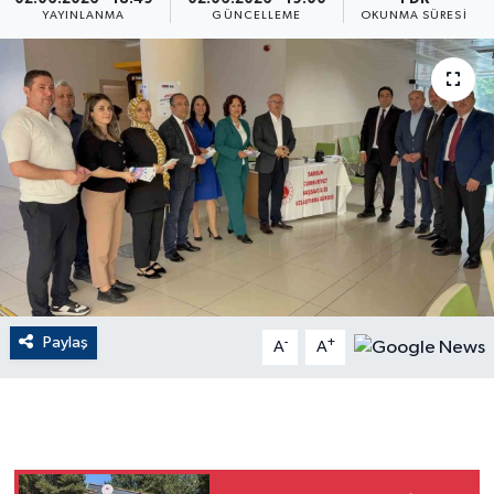
YAYINLANMA
GÜNCELLEME
OKUNMA SÜRESI
ÇEVRE
Dış Haberler
Dünya
EĞİTİM
EKONOMİ
English News
Paylaş
-
+
A
A
Finans
Flaş Haber
Gayrimenkul