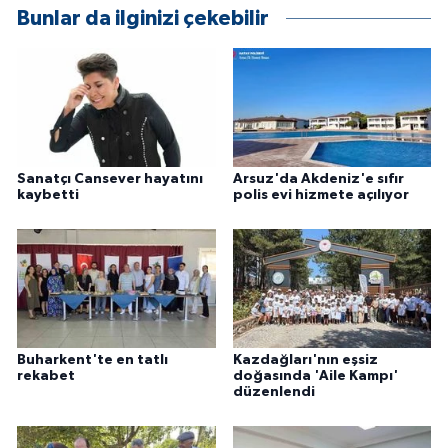
Bunlar da ilginizi çekebilir
ÜLKE GÜNDEMİ
YAŞAM
YEREL
Yerel Haberler
Sanatçı Cansever hayatını
Arsuz'da Akdeniz'e sıfır
kaybetti
polis evi hizmete açılıyor
Buharkent'te en tatlı
Kazdağları'nın eşsiz
rekabet
doğasında 'Aile Kampı'
düzenlendi