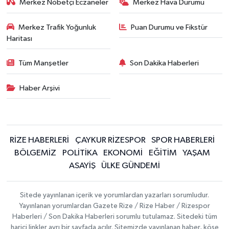
Merkez Nöbetçi Eczaneler
Merkez Hava Durumu
Merkez Trafik Yoğunluk
Puan Durumu ve Fikstür
Haritası
Tüm Manşetler
Son Dakika Haberleri
Haber Arşivi
RİZE HABERLERİ
ÇAYKUR RİZESPOR
SPOR HABERLERİ
BÖLGEMİZ
POLİTİKA
EKONOMİ
EĞİTİM
YAŞAM
ASAYİŞ
ÜLKE GÜNDEMİ
Sitede yayınlanan içerik ve yorumlardan yazarları sorumludur.
Yayınlanan yorumlardan Gazete Rize / Rize Haber / Rizespor
Haberleri / Son Dakika Haberleri sorumlu tutulamaz. Sitedeki tüm
harici linkler ayrı bir sayfada açılır. Sitemizde yayınlanan haber, köşe