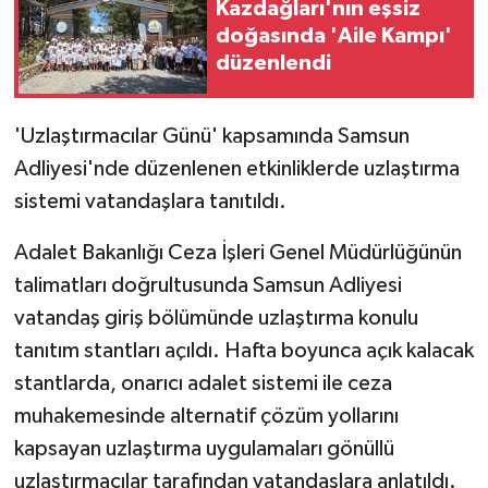
Kazdağları'nın eşsiz
doğasında 'Aile Kampı'
GENEL
düzenlendi
GÜNDEM
'Uzlaştırmacılar Günü' kapsamında Samsun
Güvenlik
Adliyesi'nde düzenlenen etkinliklerde uzlaştırma
sistemi vatandaşlara tanıtıldı.
HABERDE İNSAN
Adalet Bakanlığı Ceza İşleri Genel Müdürlüğünün
İNSAN
talimatları doğrultusunda Samsun Adliyesi
vatandaş giriş bölümünde uzlaştırma konulu
İş Dünyası
tanıtım stantları açıldı. Hafta boyunca açık kalacak
stantlarda, onarıcı adalet sistemi ile ceza
Jandarma
muhakemesinde alternatif çözüm yollarını
Kadın
kapsayan uzlaştırma uygulamaları gönüllü
uzlaştırmacılar tarafından vatandaşlara anlatıldı.