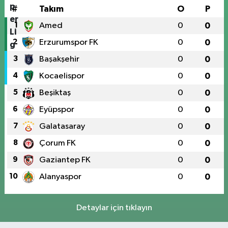
#
Takım
O
P
1
Amed
0
0
2
Erzurumspor FK
0
0
3
Başakşehir
0
0
4
Kocaelispor
0
0
5
Beşiktaş
0
0
6
Eyüpspor
0
0
7
Galatasaray
0
0
8
Çorum FK
0
0
9
Gaziantep FK
0
0
10
Alanyaspor
0
0
Detaylar için tıklayın