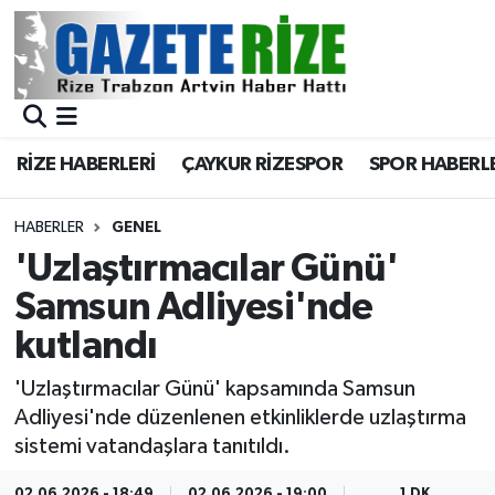
BÖLGEMİZ
Merkez Nöbetçi Eczaneler
SPOR
Merkez Hava Durumu
RİZE HABERLERİ
ÇAYKUR RİZESPOR
SPOR HABERL
Asayiş
Merkez Trafik Yoğunluk Haritası
HABERLER
GENEL
Rize Jandarma Komutanlığı
Süper Lig Puan Durumu ve Fikstür
'Uzlaştırmacılar Günü'
Samsun Adliyesi'nde
Bilim Teknoloji
Tüm Manşetler
kutlandı
Bölge
Son Dakika Haberleri
'Uzlaştırmacılar Günü' kapsamında Samsun
Adliyesi'nde düzenlenen etkinliklerde uzlaştırma
Advertising news
Haber Arşivi
sistemi vatandaşlara tanıtıldı.
Canlı Maç
02.06.2026 - 18:49
02.06.2026 - 19:00
1 DK