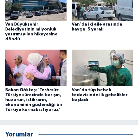
Van Büyükşehir
Van'da iki aile arasında
Belediyesinin milyonluk
kavga: 5 yaralı
yatırımı yılan hikayesine
döndü
Bakan Göktaş: 'Terörsüz
Van'da tüp bebek
Türkiye sürecinde barışın,
tedavisinde ilk gebelikler
huzurun, istikrarın,
başladı
ekonominin güçlendiği bir
Türkiye kurmak istiyoruz'
Yorumlar