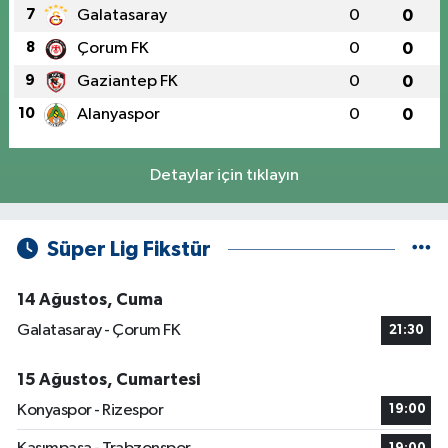
7
Galatasaray
0
0
8
Çorum FK
0
0
9
Gaziantep FK
0
0
10
Alanyaspor
0
0
Detaylar için tıklayın
Süper Lig Fikstür
14 Ağustos, Cuma
Galatasaray - Çorum FK
21:30
15 Ağustos, Cumartesi
Konyaspor - Rizespor
19:00