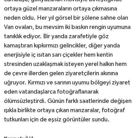
KÜLTÜR SANAT
ortaya güzel manzaraların ortaya çıkmasına
neden oldu. Her yıl görsel bir şölene sahne olan
MAGAZİN
Van ovaları, bu mevsim iki baskın rengin uyumuna
Otomobil
tanıklık ediyor. Bir yanda zarafetiyle göz
kamaştıran kıpkırmızı gelincikler, diğer yanda
POLİTİKA
enerjisiyle iç ısıtan sarı çiçekler hem kentin
stresinden uzaklaşmak isteyen yerel halkın hem
Sağlık
de çevre illerden gelen ziyaretçilerin akınına
SİYASET
uğruyor. Kırmızı ve sarının uyumu bölgeyi ziyaret
eden vatandaşlarca fotoğraflanarak
SPOR HABERLERİ
ölümsüzleştirdi. Günün farklı saatlerinde değişen
ışıkla birlikte ortaya çıkan manzaralar, fotoğraf
TEKNOLOJİ
tutkunları için de eşsiz görüntüler sundu.
Turizm