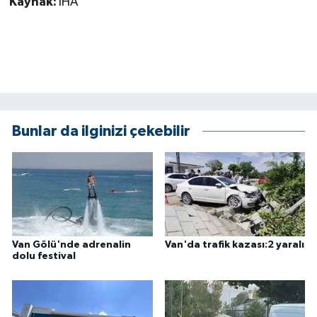
Kaynak:
İHA
ÜLKE GÜNDEMİ
YAŞAM
YEREL
Yerel Haberler
Bunlar da ilginizi çekebilir
Van Gölü'nde adrenalin
Van'da trafik kazası:2 yaralı
dolu festival