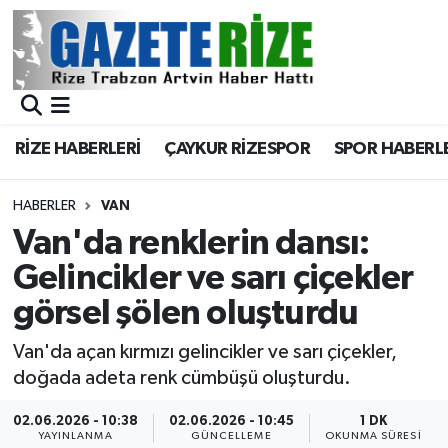
BÖLGEMİZ
Merkez Nöbetçi Eczaneler
SPOR
Merkez Hava Durumu
RİZE HABERLERİ
ÇAYKUR RİZESPOR
SPOR HABERL
Asayiş
Merkez Trafik Yoğunluk Haritası
HABERLER
VAN
Rize Jandarma Komutanlığı
Süper Lig Puan Durumu ve Fikstür
Van'da renklerin dansı:
Gelincikler ve sarı çiçekler
Bilim Teknoloji
Tüm Manşetler
görsel şölen oluşturdu
Bölge
Son Dakika Haberleri
Van'da açan kırmızı gelincikler ve sarı çiçekler,
doğada adeta renk cümbüşü oluşturdu.
Advertising news
Haber Arşivi
02.06.2026 - 10:38
02.06.2026 - 10:45
1 DK
Canlı Maç
YAYINLANMA
GÜNCELLEME
OKUNMA SÜRESI