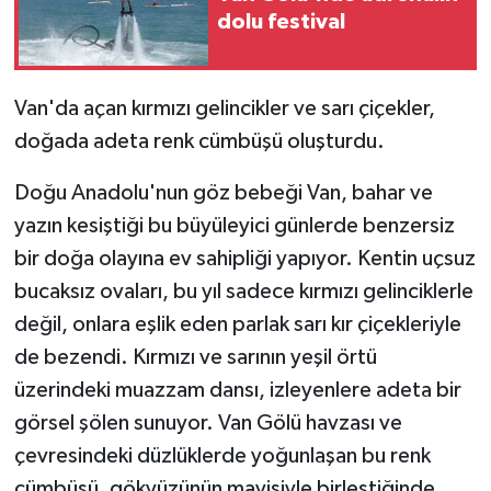
dolu festival
GENEL
Van'da açan kırmızı gelincikler ve sarı çiçekler,
GÜNDEM
doğada adeta renk cümbüşü oluşturdu.
Güvenlik
Doğu Anadolu'nun göz bebeği Van, bahar ve
HABERDE İNSAN
yazın kesiştiği bu büyüleyici günlerde benzersiz
bir doğa olayına ev sahipliği yapıyor. Kentin uçsuz
İNSAN
bucaksız ovaları, bu yıl sadece kırmızı gelinciklerle
değil, onlara eşlik eden parlak sarı kır çiçekleriyle
İş Dünyası
de bezendi. Kırmızı ve sarının yeşil örtü
Jandarma
üzerindeki muazzam dansı, izleyenlere adeta bir
görsel şölen sunuyor. Van Gölü havzası ve
Kadın
çevresindeki düzlüklerde yoğunlaşan bu renk
cümbüşü, gökyüzünün mavisiyle birleştiğinde