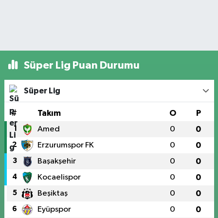
Süper Lig Puan Durumu
Süper Lig
#
Takım
O
P
1
Amed
0
0
2
Erzurumspor FK
0
0
3
Başakşehir
0
0
4
Kocaelispor
0
0
5
Beşiktaş
0
0
6
Eyüpspor
0
0