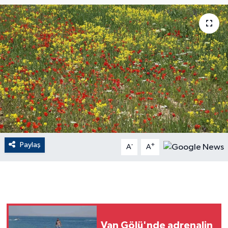
ÇEVRE
Dış Haberler
Dünya
EĞİTİM
EKONOMİ
Paylaş
-
+
A
A
English News
Finans
Flaş Haber
Van Gölü'nde adrenalin
Gayrimenkul