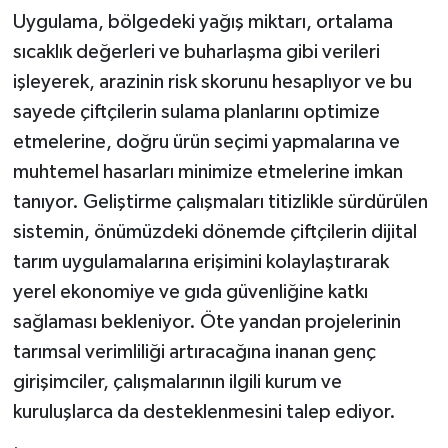
KÜLTÜR SANAT
Uygulama, bölgedeki yağış miktarı, ortalama
sıcaklık değerleri ve buharlaşma gibi verileri
MAGAZİN
işleyerek, arazinin risk skorunu hesaplıyor ve bu
Otomobil
sayede çiftçilerin sulama planlarını optimize
etmelerine, doğru ürün seçimi yapmalarına ve
POLİTİKA
muhtemel hasarları minimize etmelerine imkan
tanıyor. Geliştirme çalışmaları titizlikle sürdürülen
Sağlık
sistemin, önümüzdeki dönemde çiftçilerin dijital
tarım uygulamalarına erişimini kolaylaştırarak
SİYASET
yerel ekonomiye ve gıda güvenliğine katkı
SPOR HABERLERİ
sağlaması bekleniyor. Öte yandan projelerinin
tarımsal verimliliği artıracağına inanan genç
TEKNOLOJİ
girişimciler, çalışmalarının ilgili kurum ve
kuruluşlarca da desteklenmesini talep ediyor.
Turizm