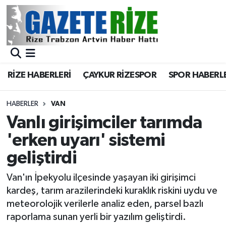
BÖLGEMİZ
Merkez Nöbetçi Eczaneler
SPOR
Merkez Hava Durumu
RİZE HABERLERİ
ÇAYKUR RİZESPOR
SPOR HABERL
Asayiş
Merkez Trafik Yoğunluk Haritası
HABERLER
VAN
Rize Jandarma Komutanlığı
Süper Lig Puan Durumu ve Fikstür
Vanlı girişimciler tarımda
'erken uyarı' sistemi
Bilim Teknoloji
Tüm Manşetler
geliştirdi
Bölge
Son Dakika Haberleri
Van'ın İpekyolu ilçesinde yaşayan iki girişimci
kardeş, tarım arazilerindeki kuraklık riskini uydu ve
Advertising news
Haber Arşivi
meteorolojik verilerle analiz eden, parsel bazlı
raporlama sunan yerli bir yazılım geliştirdi.
Canlı Maç