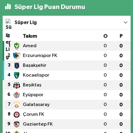
Süper Lig Puan Durumu
Süper Lig
#
Takım
O
P
1
Amed
0
0
2
Erzurumspor FK
0
0
3
Başakşehir
0
0
4
Kocaelispor
0
0
5
Beşiktaş
0
0
6
Eyüpspor
0
0
7
Galatasaray
0
0
8
Çorum FK
0
0
9
Gaziantep FK
0
0