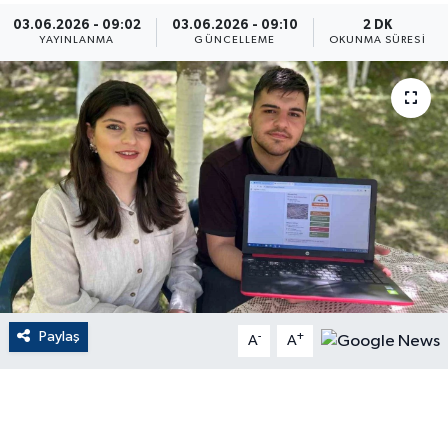
03.06.2026 - 09:02
03.06.2026 - 09:10
2 DK
ÇEVRE
YAYINLANMA
GÜNCELLEME
OKUNMA SÜRESI
Dış Haberler
Dünya
EĞİTİM
EKONOMİ
English News
Paylaş
-
+
Finans
A
A
Flaş Haber
Gayrimenkul