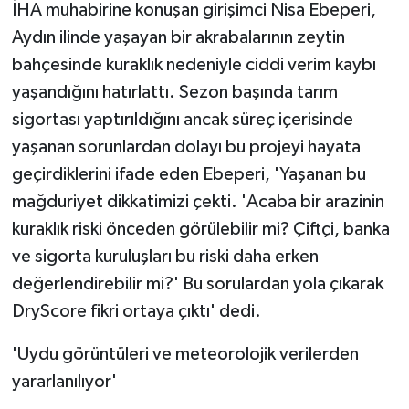
İHA muhabirine konuşan girişimci Nisa Ebeperi,
ÜLKE GÜNDEMİ
Aydın ilinde yaşayan bir akrabalarının zeytin
YAŞAM
bahçesinde kuraklık nedeniyle ciddi verim kaybı
yaşandığını hatırlattı. Sezon başında tarım
YEREL
sigortası yaptırıldığını ancak süreç içerisinde
yaşanan sorunlardan dolayı bu projeyi hayata
Yerel Haberler
geçirdiklerini ifade eden Ebeperi, 'Yaşanan bu
mağduriyet dikkatimizi çekti. 'Acaba bir arazinin
kuraklık riski önceden görülebilir mi? Çiftçi, banka
ve sigorta kuruluşları bu riski daha erken
değerlendirebilir mi?' Bu sorulardan yola çıkarak
DryScore fikri ortaya çıktı' dedi.
'Uydu görüntüleri ve meteorolojik verilerden
yararlanılıyor'