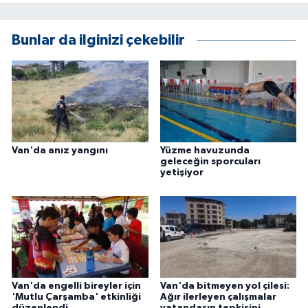
Bunlar da ilginizi çekebilir
Van'da anız yangını
Yüzme havuzunda
geleceğin sporcuları
yetişiyor
Van'da engelli bireyler için
Van'da bitmeyen yol çilesi:
'Mutlu Çarşamba' etkinliği
Ağır ilerleyen çalışmalar