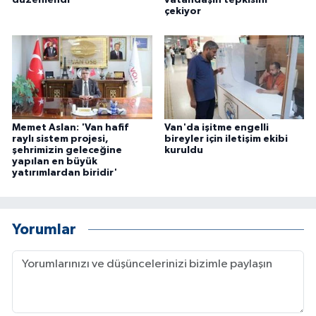
düzenlendi
vatandaşın tepkisini
çekiyor
Memet Aslan: 'Van hafif
Van'da işitme engelli
raylı sistem projesi,
bireyler için iletişim ekibi
şehrimizin geleceğine
kuruldu
yapılan en büyük
yatırımlardan biridir'
Yorumlar