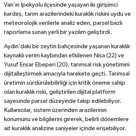
Van'ın İpekyolu ilçesinde yaşayan iki girişimci
kardeş, tarım arazilerindeki kuraklık riskini uydu ve
GENEL
meteorolojik verilerle analiz eden, parsel bazlı
GÜNDEM
raporlama sunan yerli bir yazılım geliştirdi.
Güvenlik
Aydın'daki bir zeytin bahçesinde yaşanan kuraklık
kaynaklı verim kaybından etkilenen Nisa (22) ve
HABERDE İNSAN
Yusuf Ensar Ebeperi (20), tarımsal risk yönetimini
dijitalleştirmek amacıyla harekete geçti. Tarımsal
İNSAN
üretimin sürdürülebilirliği için kritik öneme sahip
olan kuraklık riski, geliştirilen dijital platform
İş Dünyası
sayesinde parsel düzeyinde takip edilebiliyor.
Jandarma
Kullanıcılar, sistem üzerinden arazilerinin
konumunu ve bilgilerini girerek, belirli dönemlere
Kadın
ait kuraklık analizine saniyeler içinde erişebiliyor.