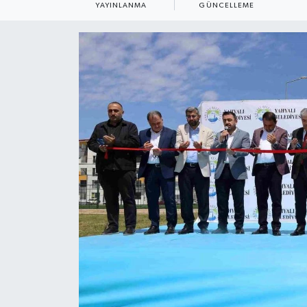
YAYINLANMA
GÜNCELLEME
ÇEVRE
Dış Haberler
Dünya
EĞİTİM
EKONOMİ
English News
Finans
Flaş Haber
Gayrimenkul