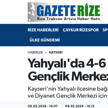
BÖLGEMİZ
Merkez Nöbetçi Eczaneler
RİZE HABERLERİ
ÇAYKUR RİZESPOR
SP
SPOR
Merkez Hava Durumu
ÜLKE GÜNDEMİ
Asayiş
Merkez Trafik Yoğunluk Haritası
HABERLER
KAYSERI
Rize Jandarma Komutanlığı
Süper Lig Puan Durumu ve Fikstür
Yahyalı'da 4-6
Bilim Teknoloji
Tüm Manşetler
Gençlik Merkezi
Bölge
Son Dakika Haberleri
Kayseri'nin Yahyalı ilçesine bağ
Advertising news
Haber Arşivi
ve Diyanet Gençlik Merkezi içi
Canlı Maç
09.05.2026 - 16:07
09.05.2026 - 16:15