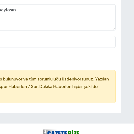
ş bulunuyor ve tüm sorumluluğu üstleniyorsunuz. Yazılan
or Haberleri / Son Dakika Haberleri hiçbir şekilde