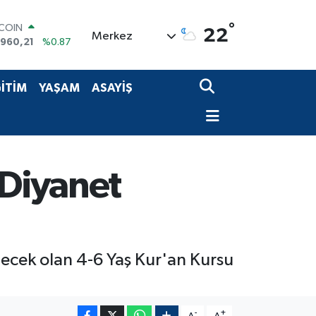
TCOIN
°
22
.960,21
%0.87
Merkez
LAR
,7436
%0.18
RO
İTİM
YAŞAM
ASAYİŞ
,2510
%0.32
ERLİN
,4811
%0.38
AM ALTIN
48.99
%2.59
ST100
 Diyanet
.779
%-14
rilecek olan 4-6 Yaş Kur'an Kursu
-
+