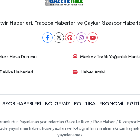
rtvin Haberleri, Trabzon Haberleri ve Çaykur Rizespor Haberl
rkez Hava Durumu
Merkez Trafik Yoğunluk Harita
Dakika Haberleri
Haber Arşivi
SPOR HABERLERİ
BÖLGEMİZ
POLİTİKA
EKONOMİ
EĞİT
 sorumludur. Yayınlanan yorumlardan Gazete Rize / Rize Haber / Rizespor H
temizde yayınlanan haber, köşe yazıları ve fotoğraflar izin alınmaksızın kayn
yayınlanamaz