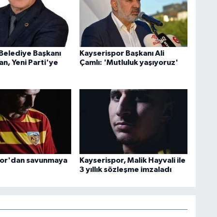
 Belediye Başkanı
Kayserispor Başkanı Ali
n, Yeni Parti'ye
Çamlı: 'Mutluluk yaşıyoruz'
por'dan savunmaya
Kayserispor, Malik Hayvali ile
3 yıllık sözleşme imzaladı