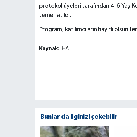
ÜLKE GÜNDEMİ
protokol üyeleri tarafından 4-6 Yaş K
temeli atıldı.
YAŞAM
Program, katılımcıların hayırlı olsun t
YEREL
Kaynak:
İHA
Yerel Haberler
Bunlar da ilginizi çekebilir