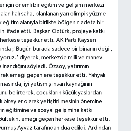
r için önemli bir eğitim ve gelişim merkezi
alan halı saha, planlanan yarı olimpik yüzme
k eğitim alanıyla birlikte bölgenin adeta bir
ini ifade etti. Başkan Öztürk, projeye katkı
erkese teşekkür etti. AK Parti Kayseri
ında ;'Bugün burada sadece bir binanın değil,
ıyoruz.' diyerek, merkezde milli ve manevi
 inandığını söyledi. Özsoy, yatırımın
erek emeği geçenlere teşekkür etti. Yahyalı
asında, iyi yetişmiş insan kaynağının
unu belirterek, çocukların küçük yaşlardan
ı bireyler olarak yetiştirilmesinin önemine
rın eğitimine ve sosyal gelişimine katkı
ültekin, emeği geçen herkese teşekkür etti.
urmuş Ayvaz tarafından dua edildi. Ardından