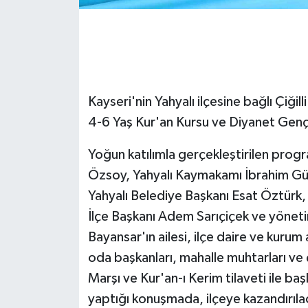
GENEL
GÜNDEM
Kayseri'nin Yahyalı ilçesine bağlı Çiğil
Güvenlik
4-6 Yaş Kur'an Kursu ve Diyanet Gençl
HABERDE İNSAN
Yoğun katılımla gerçekleştirilen progr
İNSAN
Özsoy, Yahyalı Kaymakamı İbrahim Gül
Yahyalı Belediye Başkanı Esat Öztürk, 
İş Dünyası
İlçe Başkanı Adem Sarıçiçek ve yönetim
Bayansar'ın ailesi, ilçe daire ve kurum a
Jandarma
oda başkanları, mahalle muhtarları ve 
Kadın
Marşı ve Kur'an-ı Kerim tilaveti ile ba
yaptığı konuşmada, ilçeye kazandırıla